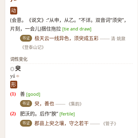
动
(会意。《说文》:“从申，从乙。”不详。双音词“须臾”，
片刻，一会儿)捆住拖拉
[tie and draw]
书证
极天云一线异色，须臾成五彩
——
清·姚鼐
《登泰山记》
词性变化
臾
◎
yú
形
善
[good]
书证
臾，善也
——
《集韵》
肥沃的。后作“腴”
[fertile]
书证
郡县上臾之壤，守之若干
——
《管子》