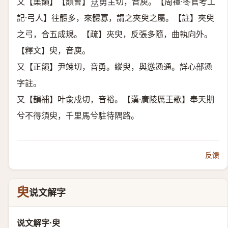
又【集韻】【韻會】
勇主切，音庾。【周禮·冬官考工
𠀤
記·弓人】往體多，來體寡，謂之夾臾之屬。【註】夾臾
之弓，合五成規。【疏】夾臾，反張多隨，曲執向外。
【釋文】臾，音庾。
又【正韻】尹竦切，音勇。縱臾，與慫慂通。詳心部慂
字註。
又【韻補】叶兪戍切，音裕。【漢·廣陵厲王歌】奉天期
兮不得須臾，千里馬兮駐待隅路。
反馈
臾
说文解字
说文解字·臾