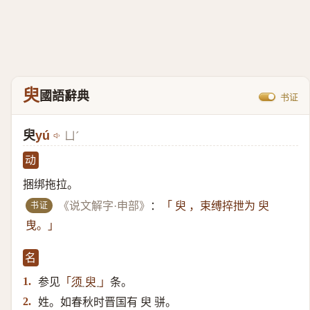
臾
國語辭典
书证
臾
yú
ㄩˊ
动
捆绑拖拉。
书证
《说文解字·申部》
：
「 臾 ，束缚捽抴为 臾
曳。」
名
参见
条。
1.
「
须 臾
」
姓。如春秋时晋国有 臾 骈。
2.