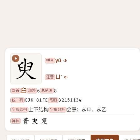
拼音
yú
注音
ㄩˊ
臼
部首
部外
总笔画
6
8
统一码
CJK 81FE
笔顺
32151134
字形结构
字形分析
上下结构
会意；从申、从乙
异体