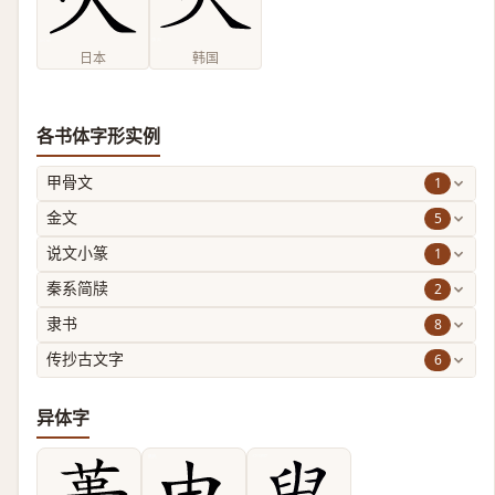
日本
韩国
各书体字形实例
1
甲骨文
5
金文
1
说文小篆
2
秦系简牍
8
隶书
6
传抄古文字
异体字