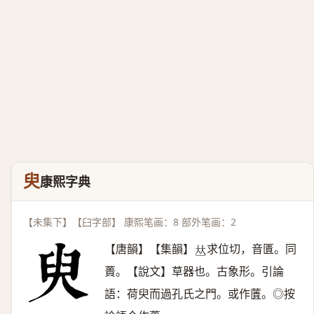
臾
康熙字典
【未集下】【臼字部】 康熙笔画：8 部外笔画：2
【唐韻】【集韻】
求位切，音匱。同
𠀤
蕢。【說文】草器也。古象形。引論
語：荷臾而過孔氏之門。或作䕚。◎按