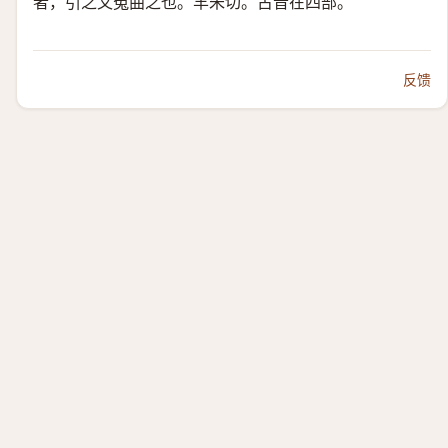
者，引之又冤曲之也。羊朱切。古音在四部。
反馈