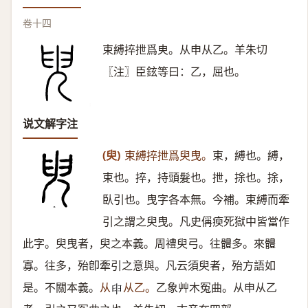
卷十四
束縛捽抴爲㬰。从申从乙。羊朱切
〖注〗臣鉉等曰：乙，屈也。
说文解字注
(臾)
束縛捽抴爲臾曳。
束，縛也。縛，
束也。捽，持頭髮也。抴，捈也。捈，
臥引也。曳字各本無。今補。束縛而牽
引之謂之臾曳。凡史偁瘐死獄中皆當作
此字。臾曳者，臾之本義。周禮臾弓。往體多。來體
寡。往多，殆卽牽引之意與。凡云須臾者，殆方語如
是。不關本義。
从
从乙。
乙象艸木冤曲。从申从乙
𦥔