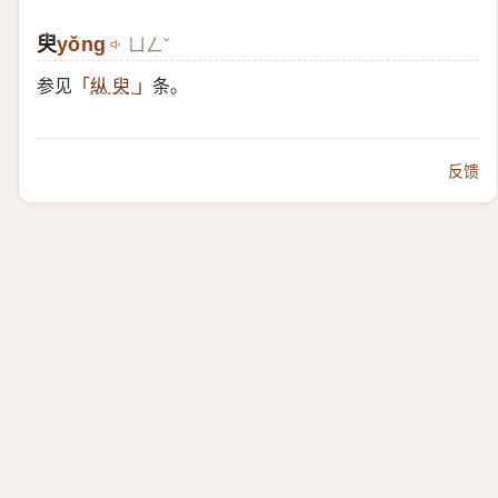
臾
yǒng
ㄩㄥˇ
参见
条。
「
纵 臾
」
反馈