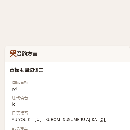
臾
音韵方言
音标 & 周边语言
国际音标
jy˧˥
唐代读音
io
日语读音
YU YOU KI（音） KUBOMI SUSUMERU AJIKA（訓）
韩语罗马