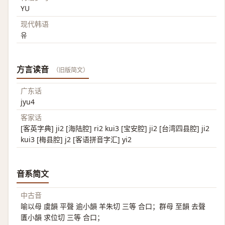
YU
现代韩语
유
方言读音
（旧版简文）
广东话
jyu4
客家话
[客英字典] ji2 [海陆腔] ri2 kui3 [宝安腔] ji2 [台湾四县腔] ji2
kui3 [梅县腔] j2 [客语拼音字汇] yi2
音系简文
中古音
喻以母 虞韻 平聲 逾小韻 羊朱切 三等 合口；群母 至韻 去聲
匱小韻 求位切 三等 合口；