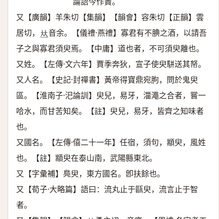
論語今作蕢。
又【廣韻】羊朱切【集韻】【韻會】容朱切【正韻】雲
居切，
音余。【儀禮·燕禮】寡君有不腆之酒，以請吾
𠀤
子之與寡君須臾焉。【中庸】道也者，不可須臾離也。
又姓。【左傳·文六年】賈季奔狄，宣子使臾駢送其帑。
又人名。【史記·封禪書】黃帝得寶鼎宛朐，問於鬼臾
區。【淮南子·汜論訓】臾兒，易牙，湽澠之合者，嘗一
哈水，而甘苦知矣。【註】臾兒，易牙，皆齊之知味者
也。
又國名。【左傳·僖二十一年】任宿，須句，顓臾，風姓
也。【註】顓臾在泰山南，武陽縣東北。
又【字彙補】鳧臾，東方國名。卽扶餘也。
又【荀子·大略篇】語曰：流丸止于甌臾，流言止于智
者。