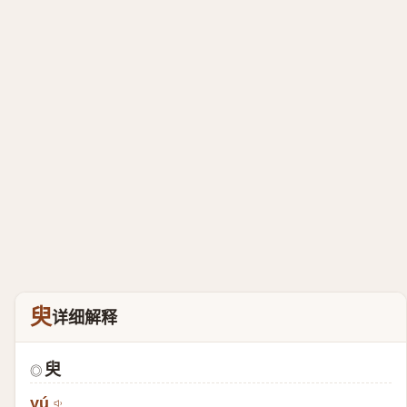
臾
详细解释
臾
◎
yú