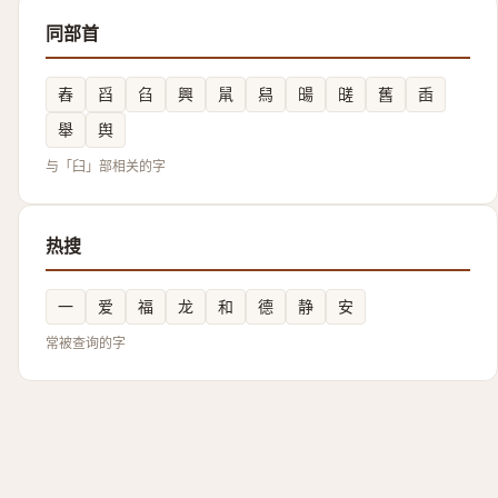
同部首
舂
舀
臽
興
䑕
舄
䑗
䑘
舊
臿
舉
舆
与「臼」部相关的字
热搜
一
爱
福
龙
和
德
静
安
常被查询的字