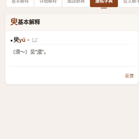
基本解释
详细解释
國語辭典
康熙字典
说文解
臾
基本解释
臾
yú
ㄩˊ
●
〔须～〕见“
须
”。
反馈