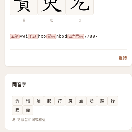
蕢
㬰
𠒍
五笔
vwi
仓颉
hxo
郑码
nbod
四角号码
77807
反馈
同音字
蕢
䩱
蛹
腴
謣
庾
涌
湧
䞕
妤
䐳
䨒
与 臾 读音相同或相近