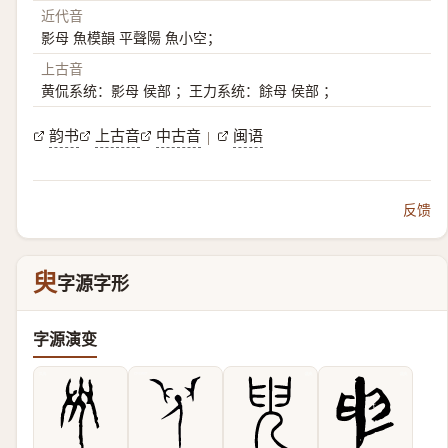
近代音
影母 魚模韻 平聲陽 魚小空；
上古音
黄侃系统：影母 侯部 ；王力系统：餘母 侯部 ；
韵书
上古音
中古音
闽语
|
反馈
臾
字源字形
字源演变