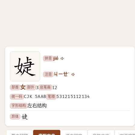
拼音
jié
注音
ㄐㄧㄝˊ
女
部首
部外
总笔画
3
12
统一码
CJK 5AAB
笔顺
531215112134
字形结构
左右结构
异体