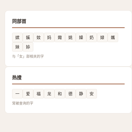
同部首
嫔
㜎
奻
妈
娵
姚
嬠
奶
娽
孈
妹
㛋
与「女」部相关的字
热搜
一
爱
福
龙
和
德
静
安
常被查询的字