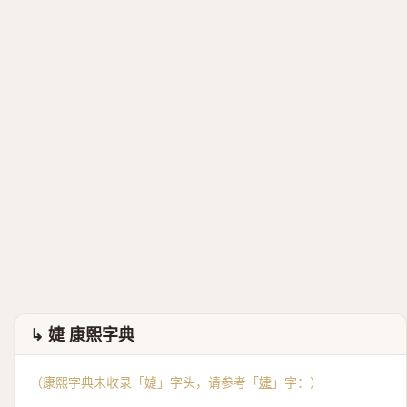
↳ 婕 康熙字典
（康熙字典未收录「媫」字头，请参考「
婕
」字：）