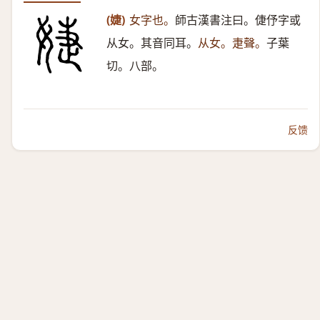
(婕)
女字也。
師古漢書注曰。倢伃字或
从女。其音同耳。
从女。疌聲。
子葉
切。八部。
反馈