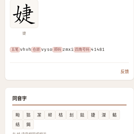
婕
五笔
vhvh
仓颉
vyso
郑码
zmxi
四角号码
41481
反馈
同音字
䀷
狤
㓗
刼
桔
刦
鉣
捷
滐
鲒
结
鍻