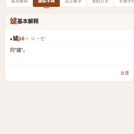
基本解释
康熙字典
说文解字
音韵方言
字源字
媫
基本解释
媫
jié
ㄐㄧㄝˊ
●
同“
婕
”。
反馈