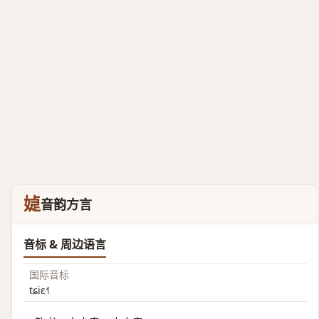
媫
音韵方言
音标 & 周边语言
国际音标
tɕiɛ˧˥