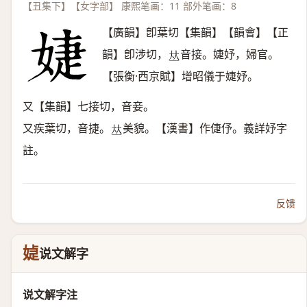
【丑集下】【女字部】 康熙笔画：11 部外笔画：8
【廣韻】卽葉切【集韻】【韻會】【正
韻】卽涉切，
音接。婕妤，婦官。
𠀤
【張衡·西京賦】增昭儀于婕妤。
又【集韻】七接切，音妾。
又疾葉切，音捷。
美貌。【漢書】作倢伃。義詳妤字
𠀤
註。
反馈
媫
说文解字
说文解字注