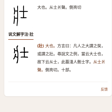
大也。从士爿聲。側亮切
说文解字注·壯
(壯)
大也。
方言曰：凡人之大謂之奘，
或謂之壯。尋說文之例，當云大士也，
故下云从士，此葢淺人刪士字。
从士爿
聲。
側亮切。十部。
反馈