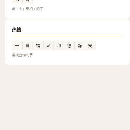
与「士」部相关的字
热搜
一
爱
福
龙
和
德
静
安
常被查询的字