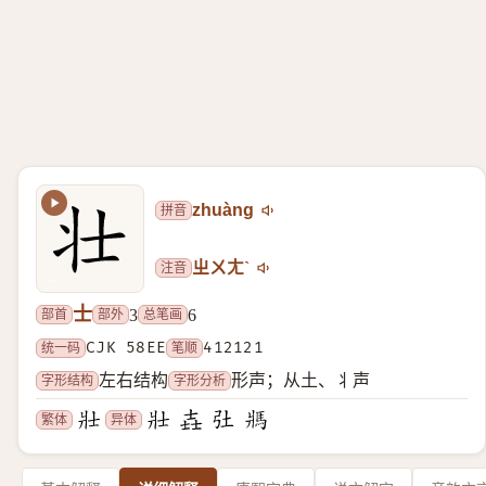
拼音
zhuàng
注音
ㄓㄨㄤˋ
士
部首
部外
总笔画
3
6
统一码
CJK 58EE
笔顺
412121
字形结构
字形分析
左右结构
形声；从土、丬声
繁体
异体