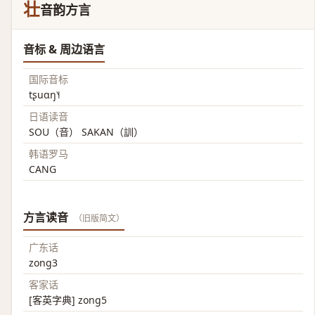
壮
音韵方言
音标 & 周边语言
国际音标
tʂuɑŋ˥˧
日语读音
SOU（音） SAKAN（訓）
韩语罗马
CANG
方言读音
（旧版简文）
广东话
zong3
客家话
[客英字典] zong5