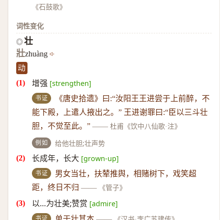
《石鼓歌》
词性变化
壮
◎
壯
zhuàng
动
增强
[strengthen]
书证
《唐史拾遗》曰:“汝阳王王进尝于上前醉，不
能下殿，上遣人掖出之。” 王进谢罪曰:“臣以三斗壮
胆，不觉至此。”
——
杜甫《饮中八仙歌·注》
例如
给他壮胆;壮声势
长成年，长大
[grown-up]
书证
男女当壮，扶辇推舆，相赌树下，戏笑超
距，终日不归
——
《管子》
以…为壮美;赞赏
[admire]
书证
单于壮其本
——
《汉书·李广苏建传》