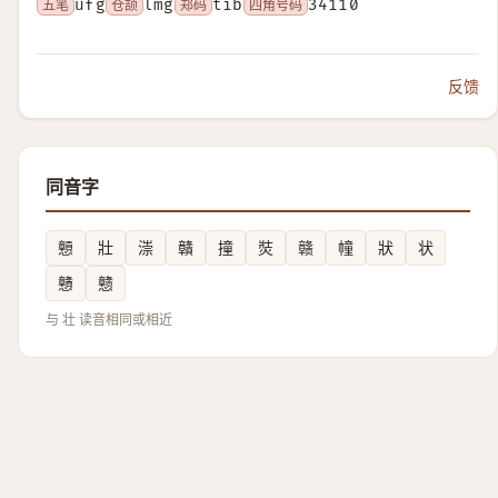
五笔
ufg
仓颉
lmg
郑码
tib
四角号码
34110
反馈
同音字
戅
壯
漴
贛
撞
焋
赣
幢
狀
状
戇
戆
与 壮 读音相同或相近