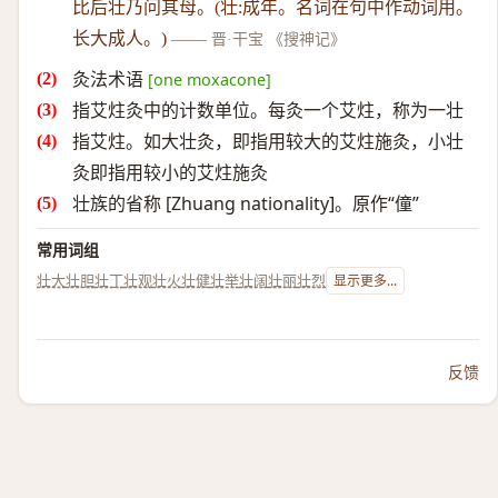
比后壮乃问其母。(壮:成年。名词在句中作动词用。
长大成人。)
——
晋·干宝 《搜神记》
灸法术语
[one moxacone]
指艾炷灸中的计数单位。每灸一个艾炷，称为一壮
指艾炷。如大壮灸，即指用较大的艾炷施灸，小壮
灸即指用较小的艾炷施灸
壮族的省称 [Zhuang nationality]。原作“僮”
常用词组
壮大
壮胆
壮丁
壮观
壮火
壮健
壮举
壮阔
壮丽
壮烈
显示更多...
反馈