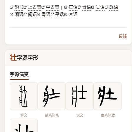
韵书
上古音
中古音
官话
晋语
吴语
赣语
|
湘语
闽语
粤语
平话
客语
反馈
壮
字源字形
字源演变
金文
楚系简帛
说文
秦系简牍