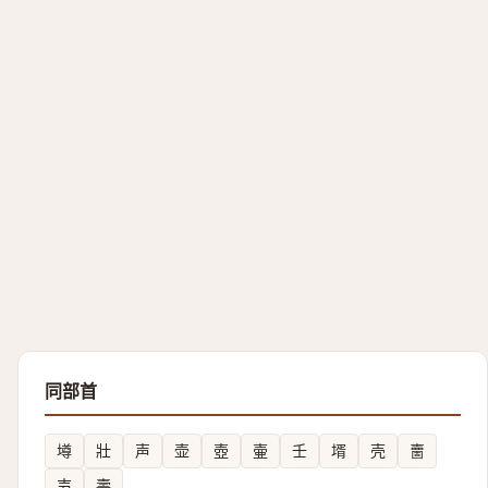
同部首
壿
壯
声
壶
壺
壷
壬
壻
壳
夁
壭
壽