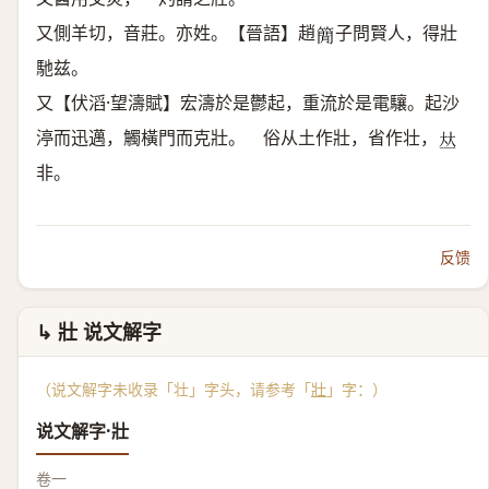
又側羊切，音莊。亦姓。【晉語】趙
子問賢人，得壯
𥳑
馳兹。
又【伏滔·望濤賦】宏濤於是鬱起，重流於是電驤。起沙
渟而迅邁，觸橫門而克壯。 俗从土作壯，省作壮，
𠀤
非。
反馈
↳ 壯 说文解字
（说文解字未收录「壮」字头，请参考「
壯
」字：）
说文解字·壯
卷一