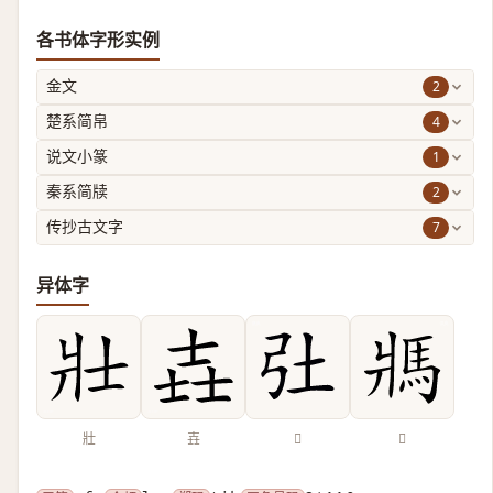
各书体字形实例
2
金文
4
楚系简帛
1
说文小篆
2
秦系简牍
7
传抄古文字
异体字
壯
壵
𢎳
𩡽