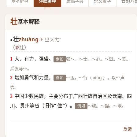
基本解释
详细解释
康熙字典
说文解字
音韵方
壮
基本解释
壮
zhuàng
ㄓㄨㄤˋ
●
（
壯）
大，有力，强盛。
强～。～士。～心。～烈。～美。
例如
兵强马～。
增加勇气和力量。
～胆。～行（ xíng ）。以～声
例如
势。
中国少数民族，主要分布于广西壮族自治区及云南、四
川、贵州等省（旧作“ 僮 ”）。
～族。～锦。～歌。
例如
反馈