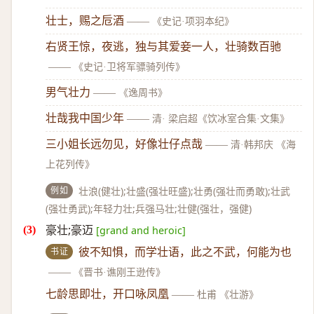
壮士，赐之卮酒
——
《史记·项羽本纪》
右贤王惊，夜逃，独与其爱妾一人，壮骑数百驰
——
《史记·卫将军骠骑列传》
男气壮力
——
《逸周书》
壮哉我中国少年
——
清· 梁启超《饮冰室合集·文集》
三小姐长远勿见，好像壮仔点哉
——
清·韩邦庆 《海
上花列传》
例如
壮浪(健壮);壮盛(强壮旺盛);壮勇(强壮而勇敢);壮武
(强壮勇武);年轻力壮;兵强马壮;壮健(强壮，强健)
豪壮;豪迈
[grand and heroic]
书证
彼不知惧，而学壮语，此之不武，何能为也
——
《晋书·谯刚王逊传》
七龄思即壮，开口咏凤凰
——
杜甫 《壮游》