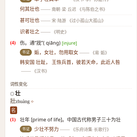
何其壮也
——
南朝·梁·丘迟 《与陈伯之书》
甚可壮也
——
宋·陆游 《过小孤山大孤山》
识者壮之
——
《明史》
伤。通“戕”( qiāng)
[injure]
书证
姤，女壮，勿用取女
——
《易·姤》
韩安国 壮趾， 王恢兵首，彼若天命，此近人咎
——
《汉书》
词性变化
壮
◎
壯
zhuàng
名
壮年 [prime of life]。中国古代称男子三十为壮
书证
少壮不努力
——
《乐府诗集·长歌行》