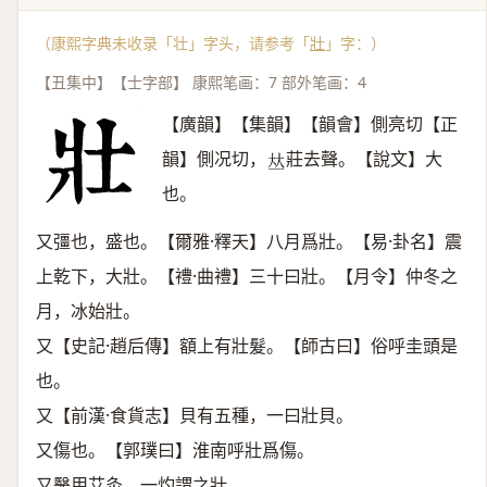
（康熙字典未收录「壮」字头，请参考「
壯
」字：）
【丑集中】【士字部】 康熙笔画：7 部外笔画：4
【廣韻】【集韻】【韻會】側亮切【正
韻】側况切，
莊去聲。【說文】大
𠀤
也。
又彊也，盛也。【爾雅·釋天】八月爲壯。【易·卦名】震
上乾下，大壯。【禮·曲禮】三十曰壯。【月令】仲冬之
月，冰始壯。
又【史記·趙后傳】額上有壯髮。【師古曰】俗呼圭頭是
也。
又【前漢·食貨志】貝有五種，一曰壯貝。
又傷也。【郭璞曰】淮南呼壯爲傷。
又醫用艾灸，一灼謂之壯。