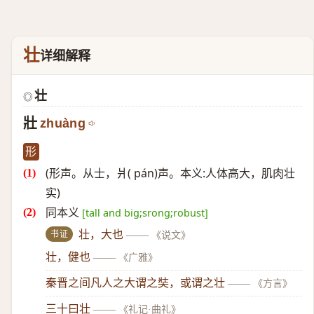
壮
详细解释
壮
◎
壯
zhuàng
形
(形声。从士，爿( pán)声。本义:人体高大，肌肉壮
实)
同本义
[tall and big;srong;robust]
书证
壮，大也
——
《说文》
壮，健也
——
《广雅》
秦晋之间凡人之大谓之奘，或谓之壮
——
《方言》
三十曰壮
——
《礼记·曲礼》