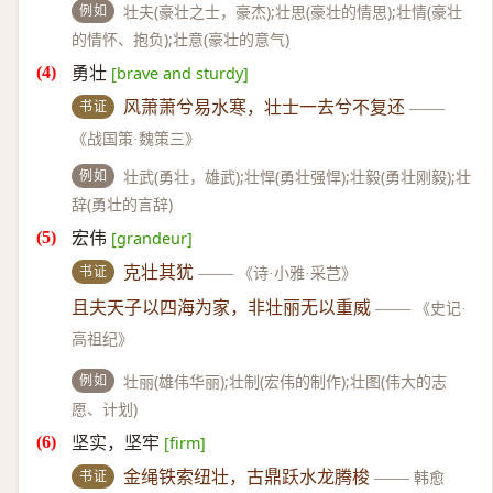
例如
壮夫(豪壮之士，豪杰);壮思(豪壮的情思);壮情(豪壮
的情怀、抱负);壮意(豪壮的意气)
勇壮
[brave and sturdy]
书证
风萧萧兮易水寒，壮士一去兮不复还
——
《战国策·魏策三》
例如
壮武(勇壮，雄武);壮悍(勇壮强悍);壮毅(勇壮刚毅);壮
辞(勇壮的言辞)
宏伟
[grandeur]
书证
克壮其犹
——
《诗·小雅·采芑》
且夫天子以四海为家，非壮丽无以重威
——
《史记·
高祖纪》
例如
壮丽(雄伟华丽);壮制(宏伟的制作);壮图(伟大的志
愿、计划)
坚实，坚牢
[firm]
书证
金绳铁索纽壮，古鼎跃水龙腾梭
——
韩愈