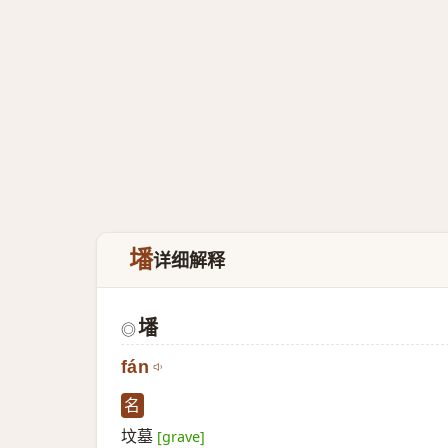
墦
详细解释
墦
◎
fán
名
坟墓
[grave]