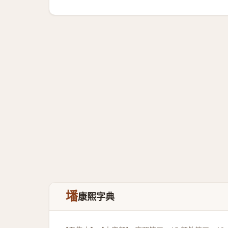
墦
康熙字典