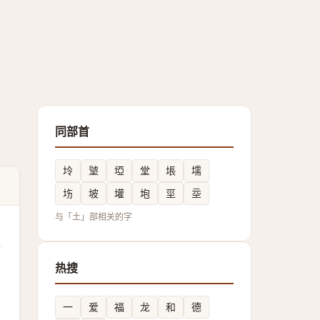
同部首
坽
㙱
埡
堂
㙊
壖
㘯
坡
壦
垉
坙
坖
与「土」部相关的字
热搜
一
爱
福
龙
和
德