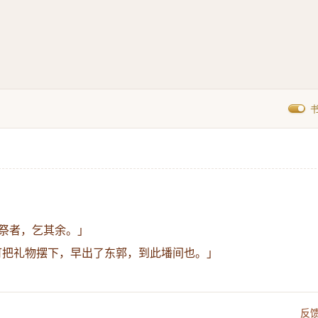
祭者，乞其余。」
可把礼物摆下，早出了东郭，到此墦间也。」
反