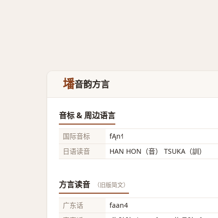
墦
音韵方言
音标 & 周边语言
国际音标
fĄn˧˥
日语读音
HAN HON（音） TSUKA（訓）
方言读音
（旧版简文）
广东话
faan4