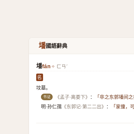
墦
國語辭典
墦
fán
ㄈㄢˊ
名
坟墓。
书证
《孟子·离娄下》
：
「卒之东郭墦间之
明·孙仁孺
《东郭记·第二二出》
：
「家僮，