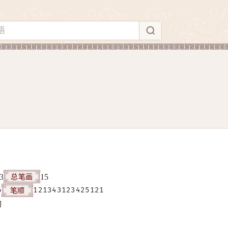
总笔画
3
15
笔顺
6
121343123425121
构