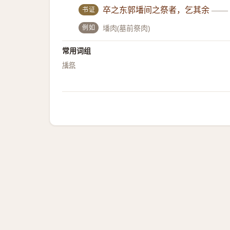
书证
卒之东郭墦间之祭者，乞其余
——
例如
墦肉(墓前祭肉)
常用词组
墦祭