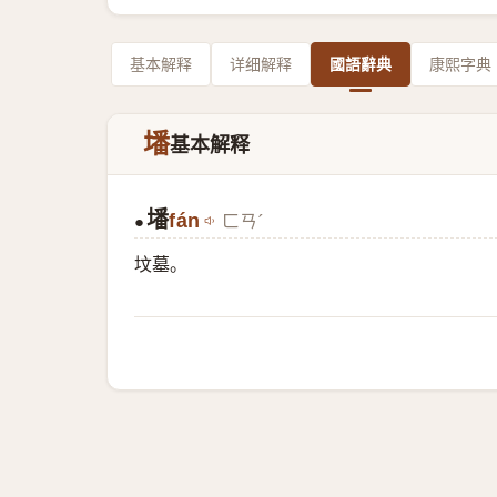
基本解释
详细解释
國語辭典
康熙字典
墦
基本解释
墦
fán
ㄈㄢˊ
●
坟墓。