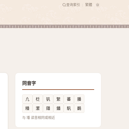
查询索引
繁體
|
同音字
凣
柉
钒
䌓
蕃
膰
䊩
瀿
㸋
鐇
䭵
鷭
与 墦 读音相同或相近