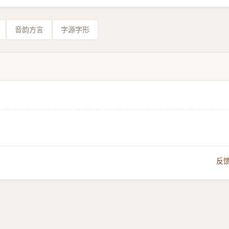
音韵方言
字源字形
反