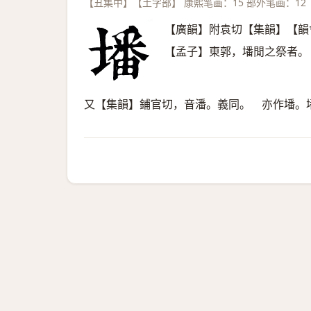
【丑集中】【土字部】 康熙笔画：15 部外笔画：12
【廣韻】附袁切【集韻】【韻
【孟子】東郭，墦閒之祭者。
又【集韻】鋪官切，音潘。義同。 亦作墦。