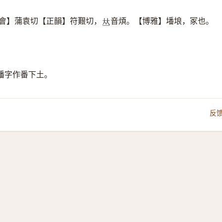
會】蒲袁切【正韻】符艱切，
音煩。【博雅】墦埌，冢也。
𠀤
墦字作番下土。
反