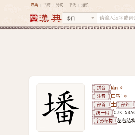
汉典
古籍
诗词
书法
通识
|
|
|
|
拼音
fán
注音
ㄈㄢˊ
部首
土
部外
统一码
CJK 58A
字形结构
左右结