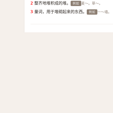
整齐地堆积成的堆。
麦～。草～。
例如
量词，用于堆砌起来的东西。
一～墙。
例如