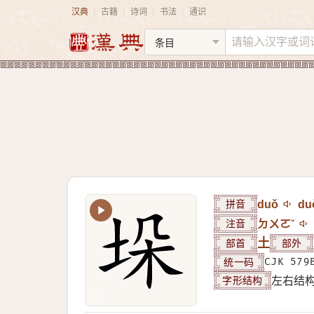
汉典
古籍
诗词
书法
通识
|
|
|
|
拼音
duǒ
du
注音
ㄉㄨㄛˇ
部首
土
部外
统一码
CJK 579
字形结构
左右结