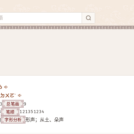
ò
ㄉㄨㄛˋ
总笔画
3
9
笔顺
B
121351234
字形分析
构
形声；从土、朵声