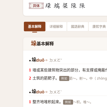
异体
基本解释
详细解释
國語辭典
康熙字典
垛
基本解释
垛
duǒ
ㄉㄨㄛˇ
●
墙或某些建筑物突出的部分，有支撑或掩蔽
土筑的箭靶子。
箭～。射～。中（ zhòn
例如
垛
duò
ㄉㄨㄛˋ
●
整齐地堆积起来。
～积。堆～。
例如