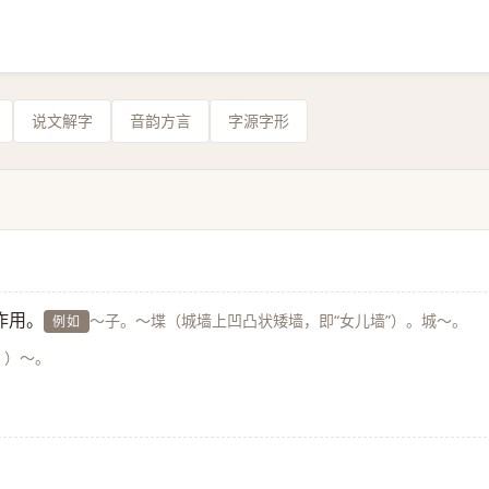
说文解字
音韵方言
字源字形
作用。
～子。～堞（城墙上凹凸状矮墙，即“女儿墙”）。城～。
例如
g ）～。