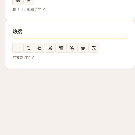
与「囗」部相关的字
热搜
一
爱
福
龙
和
德
静
安
常被查询的字