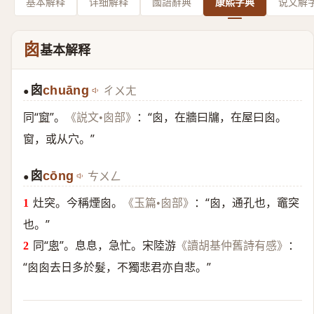
基本解释
详细解释
國語辭典
康熙字典
说文解
囪
基本解释
囪
chuāng
ㄔㄨㄤ
●
同“
窗
”。
：“囪，在牆曰牖，在屋曰囪。
《説文•囪部》
窗，或从穴。”
囪
cōng
ㄘㄨㄥ
●
灶突。今稱煙囪。
：“囪，通孔也，竈突
《玉篇•囪部》
也。”
同“
悤
”。息息，急忙。宋陸游
：
《讀胡基仲舊詩有感》
“囪囪去日多於髮，不獨悲君亦自悲。”