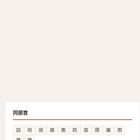
同部首
囧
囘
因
囻
图
四
囬
圐
圔
囨
㘥
㘤