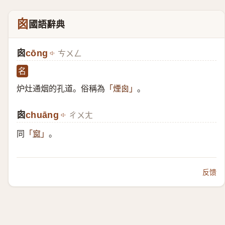
囪
國語辭典
囪
cōng
ㄘㄨㄥ
名
炉灶通烟的孔道。俗稱為
。
「煙囪」
囪
chuāng
ㄔㄨㄤ
同
。
「
窗
」
反馈