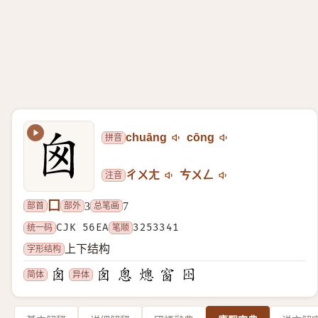
拼音
chuāng
cōng
注音
ㄔㄨㄤ
ㄘㄨㄥ
囗
部首
部外
总笔画
3
7
统一码
CJK 56EA
笔顺
3253341
字形结构
上下结构
简体
异体