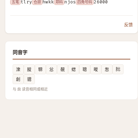
五笔
tlry
仓颉
hwkk
郑码
njos
四角号码
26000
反馈
同音字
潨
䐫
驄
忩
䚎
䗓
聰
暰
怱
䶼
創
骢
与 囪 读音相同或相近