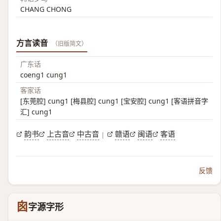
CHANG CHONG
方言读音
（旧版简文）
广东话
coeng1 cung1
客家话
[东莞腔] cung1 [梅县腔] cung1 [宝安腔] cung1 [客语拼音字
汇] cung1
韵书
上古音
中古音
赣语
闽语
客语
|
反馈
囪
字源字形