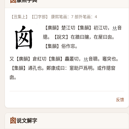
囪
康熙字典
【丑集上】【囗字部】 康熙笔画：7 部外笔画：4
【廣韻】楚江切【集韻】初江切，
音
𠀤
牕。【說文】在牆曰牖，在屋曰囪。
【集韻】俗作窓。
又【廣韻】倉紅切【集韻】麤叢切，
音聰。竈突也。
𠀤
【集韻】通孔也。鄭康成曰：窻助戸爲明。或作牕窗
囱。
反馈
囪
说文解字