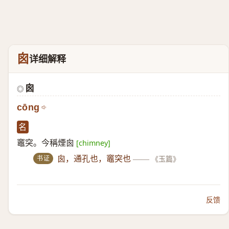
囪
详细解释
囪
◎
cōng
名
竈突。今稱煙囪
[chimney]
书证
囪，通孔也，竈突也
——
《玉篇》
反馈