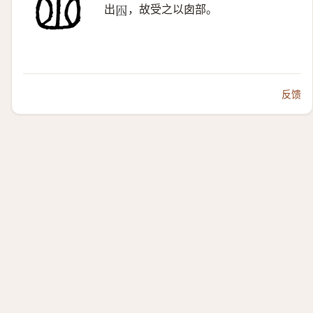
出
，故受之以囱部。
𡆧
反馈