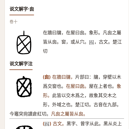
说文解字·囪
卷十
在牆曰牖，在屋曰囪。象形。凡囪之屬
皆从囪。窗，或从穴。
，古文。楚江
𡆧
切
说文解字注
(囪)
在牆曰牖，
片部曰：牖，穿壁以木
爲交窗也。
在屋曰囱。
屋在上者也。
象
形。
此皆以交木爲之，故象其交木之
形，外域之也。楚江切。古音在九部。
今竈突尙讀倉紅切。
凡囪之屬皆从囪。
(
)
古文。
黑字、曾字从此。黑从炎上
𡆧