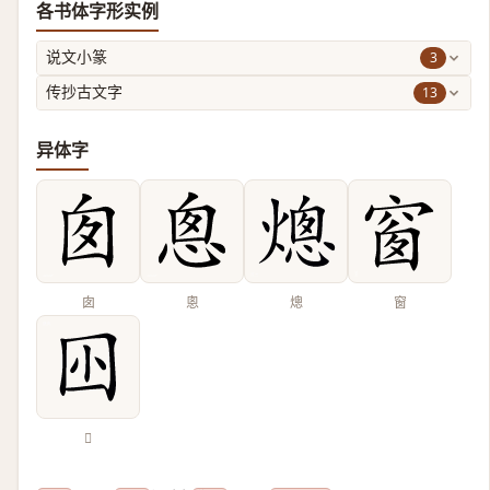
各书体字形实例
3
说文小篆
13
传抄古文字
异体字
囱
悤
熜
窗
𡆧