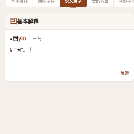
基本解释
康熙字典
说文解字
音韵方言
字源字
囙
基本解释
囙
yīn
ㄧㄣ
●
同“
因
”。╇
反馈