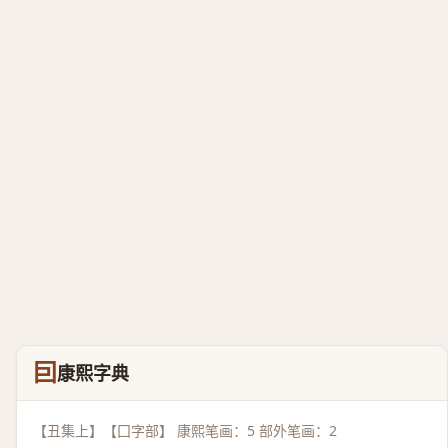
囙
康熙字典
【丑集上】【囗字部】 康熙笔画：5 部外笔画：2