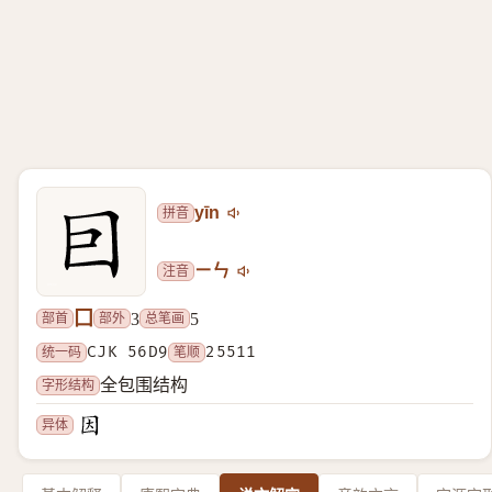
拼音
yīn
注音
ㄧㄣ
囗
部首
部外
总笔画
3
5
统一码
CJK 56D9
笔顺
25511
字形结构
全包围结构
异体