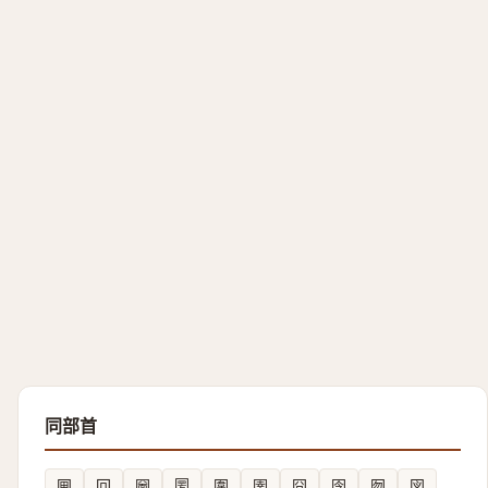
同部首
㘡
回
圙
圐
圍
圉
囧
囹
囫
図