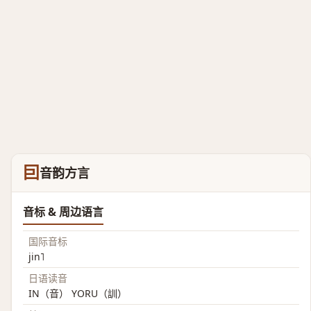
囙
音韵方言
音标 & 周边语言
国际音标
jin˥
日语读音
IN（音） YORU（訓）