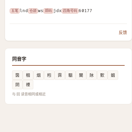
五笔
lnd
仓颉
ws
郑码
jdx
四角号码
60177
反馈
同音字
筃
秵
烟
粌
霠
駰
闉
阥
歅
姻
阴
禋
与 囙 读音相同或相近