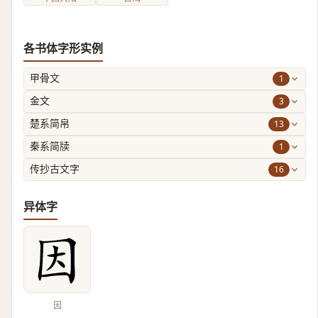
各书体字形实例
1
甲骨文
3
金文
13
楚系简帛
1
秦系简牍
16
传抄古文字
异体字
因