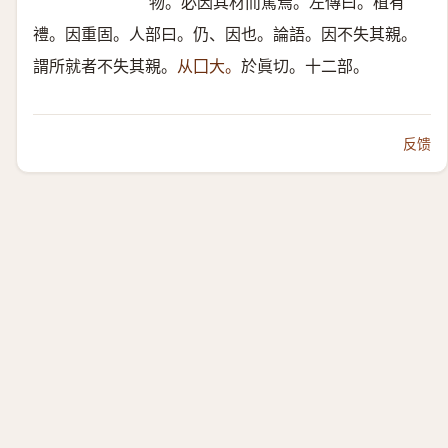
物。必因其材而篤焉。左傳曰。植有
禮。因重固。人部曰。仍、因也。論語。因不失其親。
謂所就者不失其親。
从囗大。
於眞切。十二部。
反馈