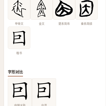
甲骨文
金文
楚系简帛
秦系简牍
楷书
字形对比
中国大陆
台湾