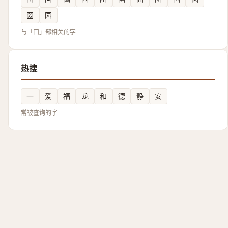
圀
园
与「囗」部相关的字
热搜
一
爱
福
龙
和
德
静
安
常被查询的字