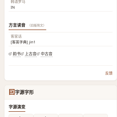
韩语罗马
IN
方言读音
（旧版简文）
客家话
[客英字典] jin1
韵书
上古音
中古音
反馈
囙
字源字形
字源演变