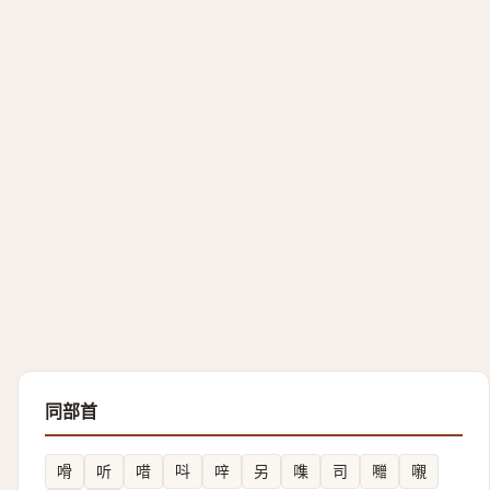
同部首
嗗
听
唶
呌
㖕
另
㗱
司
囎
嚫