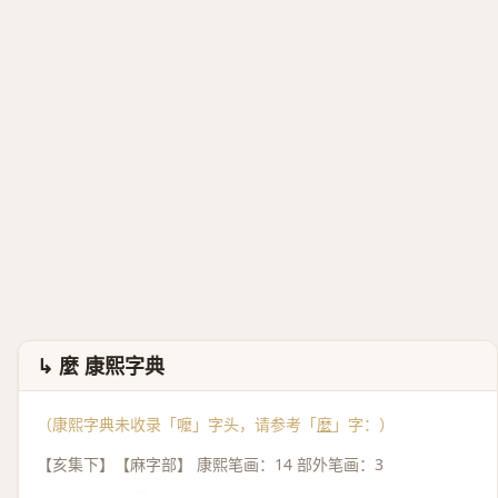
↳ 麼 康熙字典
（康熙字典未收录「嚒」字头，请参考「
麼
」字：）
【亥集下】【麻字部】 康熙笔画：14 部外笔画：3