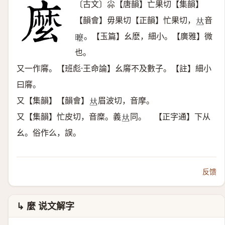
〔古文〕尛【唐韻】亡果切【集韻】
【韻會】毋果切【正韻】忙果切，
音
𠀤
。【玉篇】幺麽，細小。【廣雅】微
𣋟
也。
又一作䯢。【班彪·王命論】幺䯢不及數子。【註】細小
曰䯢。
又【集韻】【韻會】
眉波切，音摩。
𠀤
又【集韻】忙皮切，音糜。義
同。 【正字通】下从
𠀤
幺。俗作么，誤。
反馈
↳ 麼 说文解字