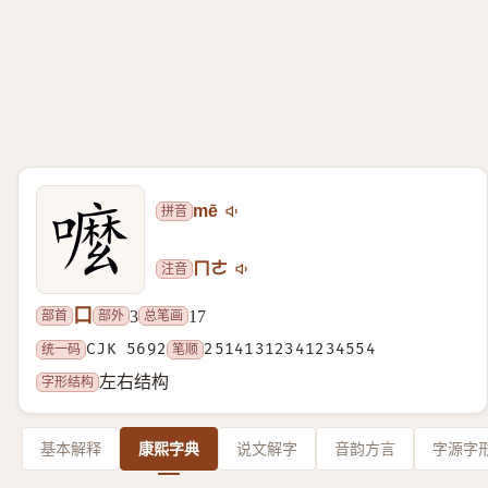
拼音
mē
注音
ㄇㄜ
口
部首
部外
总笔画
3
17
统一码
CJK 5692
笔顺
25141312341234554
字形结构
左右结构
基本解释
康熙字典
说文解字
音韵方言
字源字