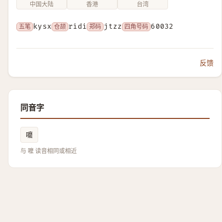
中国大陆
香港
台湾
五笔
kysx
仓颉
ridi
郑码
jtzz
四角号码
60032
反馈
同音字
嚰
与 嚒 读音相同或相近