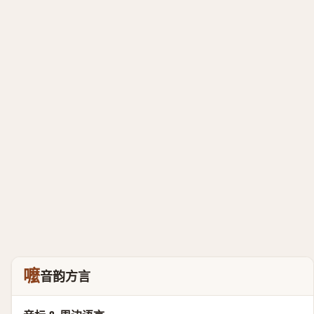
嚒
音韵方言