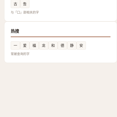
古
吿
与「口」部相关的字
热搜
一
爱
福
龙
和
德
静
安
常被查询的字