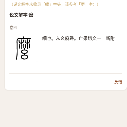
（说文解字未收录「嚒」字头，请参考「
麼
」字：）
说文解字·麼
卷四
細也。从幺麻聲。亡果切文一 新附
反馈