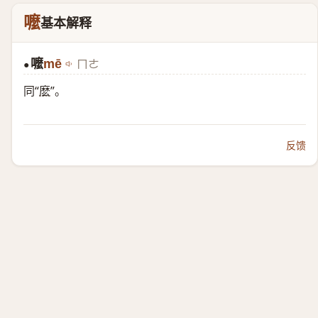
嚒
基本解释
嚒
mē
ㄇㄜ
●
同“
麽
”。
反馈