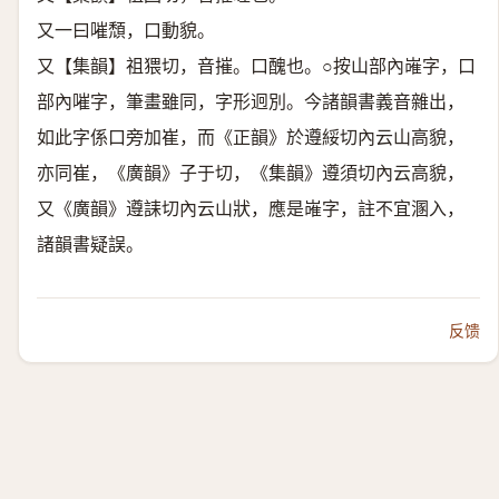
又一曰嗺頹，口動貌。
又【集韻】祖猥切，音摧。口醜也。○按山部內嶉字，口
部內嗺字，筆畫雖同，字形迥別。今諸韻書義音雜出，
如此字係口旁加崔，而《正韻》於遵綏切內云山高貌，
亦同崔，《廣韻》子于切，《集韻》遵須切內云高貌，
又《廣韻》遵誄切內云山狀，應是嶉字，註不宜溷入，
諸韻書疑誤。
反馈