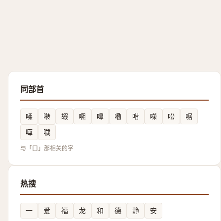
同部首
㖻
啭
嘏
唨
噑
嘞
咁
㘇
㕬
啹
嘩
噦
与「口」部相关的字
热搜
一
爱
福
龙
和
德
静
安