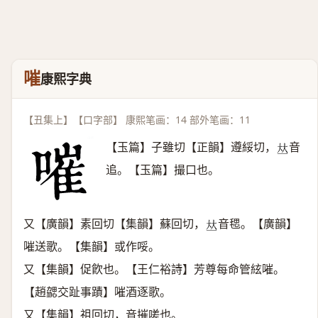
嗺
康熙字典
【丑集上】【口字部】 康熙笔画：14 部外笔画：11
【玉篇】子雖切【正韻】遵綏切，
音
𠀤
追。【玉篇】撮口也。
又【廣韻】素回切【集韻】蘇回切，
音毸。【廣韻】
𠀤
嗺送歌。【集韻】或作哸。
又【集韻】促飮也。【王仁裕詩】芳尊每命管絃嗺。
【趙勰交趾事蹟】嗺酒逐歌。
又【集韻】祖回切，音摧嗟也。