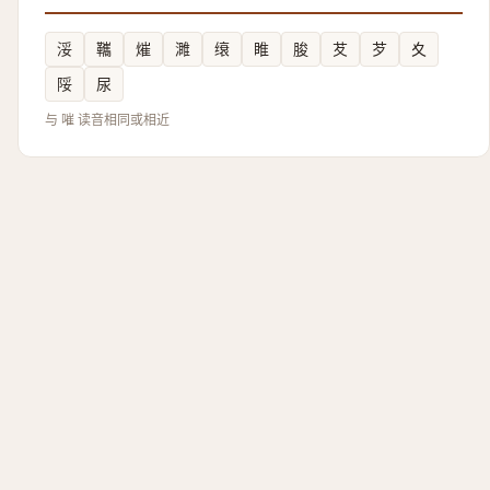
浽
䪎
熣
濉
缞
睢
朘
䒘
芕
夊
䧌
尿
与 嗺 读音相同或相近