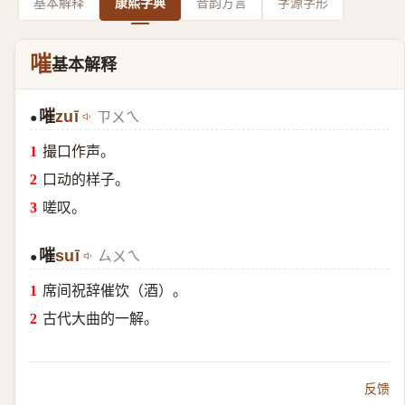
基本解释
康熙字典
音韵方言
字源字形
嗺
基本解释
嗺
zuī
ㄗㄨㄟ
●
撮口作声。
口动的样子。
嗟叹。
嗺
suī
ㄙㄨㄟ
●
席间祝辞催饮（酒）。
古代大曲的一解。
反馈