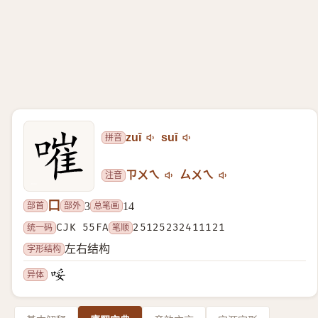
拼音
zuī
suī
注音
ㄗㄨㄟ
ㄙㄨㄟ
口
部首
部外
总笔画
3
14
统一码
CJK 55FA
笔顺
25125232411121
字形结构
左右结构
异体