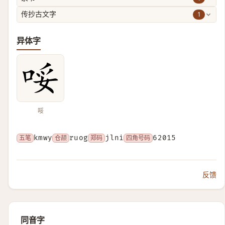
1
传抄古文字
异体字
哸
五笔
kmwy
仓颉
ruog
郑码
jlni
四角号码
62015
反馈
同音字