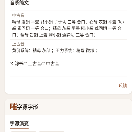
音系简文
中古音
精母 虞韻 平聲 諏小韻 子于切 三等 合口；心母 灰韻 平聲 𤗯小
韻 素回切 一等 合口；精母 灰韻 平聲 嗺小韻 臧回切 一等 合
口；精母 旨韻 上聲 濢小韻 遵誄切 三等 合口；
上古音
黄侃系统：精母 灰部 ；王力系统：精母 微部 ；
韵书
上古音
中古音
反馈
嗺
字源字形
字源演变