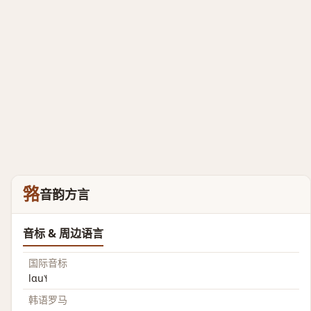
嗠
音韵方言
音标 & 周边语言
国际音标
lɑu˥˧
韩语罗马