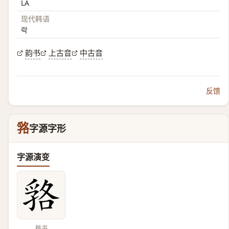
LA
现代韩语
락
韵书
上古音
中古音
反馈
嗠
字源字形
字源演变
楷书