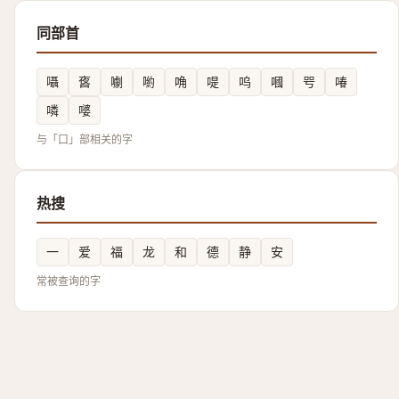
同部首
囁
㖱
㘌
喲
唃
㖷
呜
嘓
㕺
㖺
噒
嘙
与「口」部相关的字
热搜
一
爱
福
龙
和
德
静
安
常被查询的字