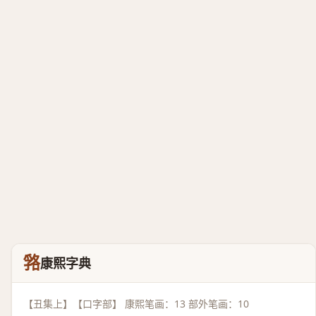
嗠
康熙字典
【丑集上】【口字部】 康熙笔画：13 部外笔画：10