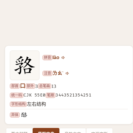
拼音
lào
注音
ㄌㄠˋ
口
部首
部外
总笔画
3
13
统一码
CJK 55E0
笔顺
3443521354251
字形结构
左右结构
异体