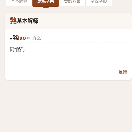
基本解释
康熙字典
音韵方言
字源字形
嗠
基本解释
嗠
lào
ㄌㄠˋ
●
同“
酪
”。
反馈