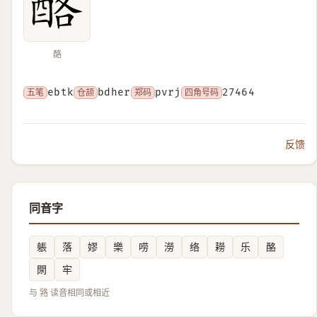
酪
五笔
ebtk
仓颉
bdher
郑码
pvrj
四角号码
27464
反馈
同音字
躼
落
嫪
樂
唠
澇
络
耮
乐
酪
閖
牢
与 嗠 读音相同或相近