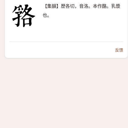
【集韻】歷各切，音洛。本作酪。乳漿
也。
反馈