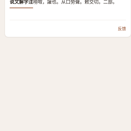
说文解字注
嘮呶，讙也。从口勞聲。
敕交切。二部。
反馈