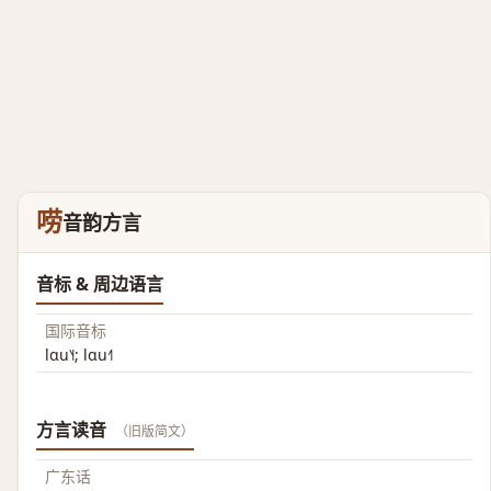
唠
音韵方言
音标 & 周边语言
国际音标
lɑu˥˧; lɑu˧˥
方言读音
（旧版简文）
广东话