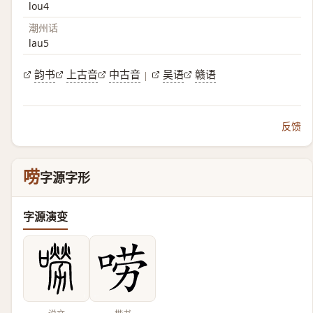
lou4
潮州话
lau5
韵书
上古音
中古音
吴语
赣语
|
反馈
唠
字源字形
字源演变