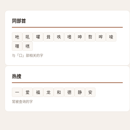
同部首
吔
吼
㘗
咠
呹
嗜
呻
嗸
哰
㖫
噮
㗝
与「口」部相关的字
热搜
一
爱
福
龙
和
德
静
安
常被查询的字