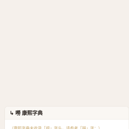
↳ 嘮 康熙字典
（康熙字典未收录「唠」字头，请参考「
嘮
」字：）