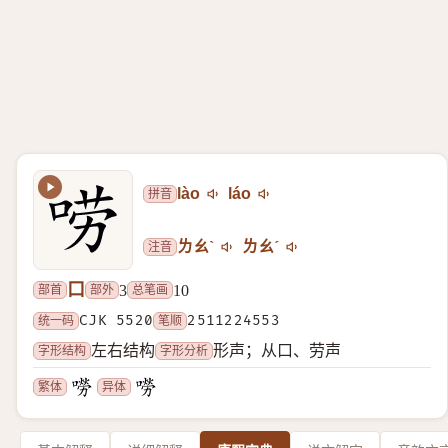
拼音
lào
láo
注音
ㄌㄠˋ
ㄌㄠˊ
口
部首
部外
总笔画
3
10
统一码
CJK 5520
笔顺
2511224553
字形结构
字形分析
左右结构
形声；从口、劳声
繁体
异体