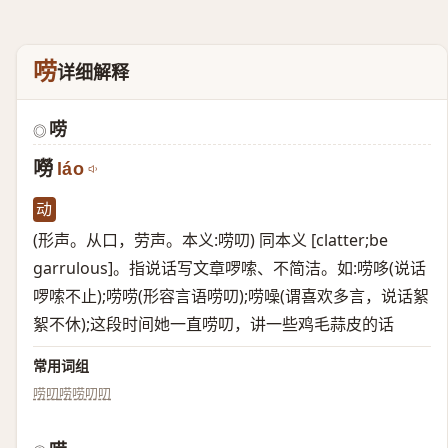
唠
详细解释
唠
◎
嘮
láo
动
(形声。从口，劳声。本义:唠叨) 同本义 [clatter;be
garrulous]。指说话写文章啰嗦、不简洁。如:唠哆(说话
啰嗦不止);唠唠(形容言语唠叨);唠噪(谓喜欢多言，说话絮
絮不休);这段时间她一直唠叨，讲一些鸡毛蒜皮的话
常用词组
唠叨
唠唠叨叨