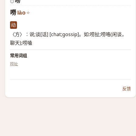
唠
◎
嘮
lào
动
〈方〉∶说;谈[话] [chat;gossip]。如:唠扯;唠咯(闲谈，
聊天);唠嗑
常用词组
唠扯
反馈