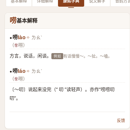
基本解释
详细解释
康熙字典
说文解字
音韵方
唠
基本解释
唠
lào
ㄌㄠˋ
●
（
嘮）
方言，说话，闲谈。
有话慢慢～。～扯。～嗑。
例如
唠
láo
ㄌㄠˊ
●
（
嘮）
〔～叨〕说起来没完（“ 叨 ”读轻声）。亦作“唠唠叨
叨”。
反馈