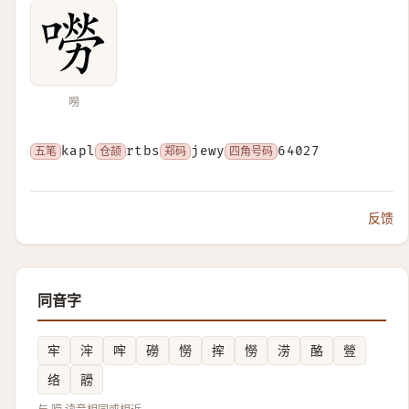
嘮
五笔
kapl
仓颉
rtbs
郑码
jewy
四角号码
64027
反馈
同音字
牢
浶
哰
磱
憦
㨓
憦
涝
酪
䝁
络
髝