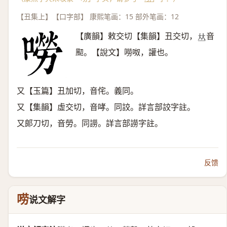
【丑集上】【口字部】 康熙笔画：15 部外笔画：12
【廣韻】敕交切【集韻】丑交切，
音
𠀤
䫸。【說文】嘮呶，讙也。
又【玉篇】丑加切，音侘。義同。
又【集韻】虛交切，音哮。同詨。詳言部詨字註。
又郞刀切，音勞。同䜎。詳言部䜎字註。
反馈
唠
说文解字