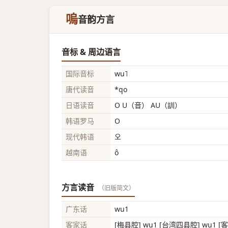
嗚
音韵方言
音标 & 周边语言
国际音标
wu˥
唐代读音
*qo
日语读音
O U（音） AU（訓）
韩语罗马
O
现代韩语
오
越南语
ô
方言读音
（旧版简文）
广东话
wu1
客家话
[梅县腔] wu1 [台湾四县腔] wu1 [客