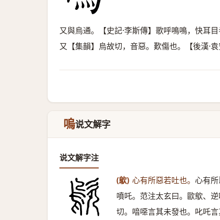
又與烏通。【史記·李斯傳】歌呼鳴鳴，快耳
又【集韻】烏故切，音惡。歎傷也。【後漢·
嗚
说文解字
说文解字注
(歍)
心有所惡若吐也。
心有所
噴吒。范注太玄曰。歐歍、逆
切。喑噁言其未發也。叱吒言