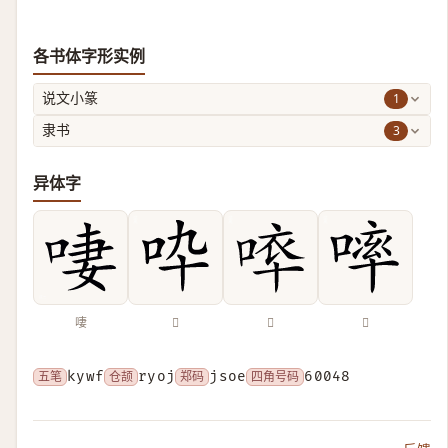
各书体字形实例
1
说文小篆
3
隶书
异体字
啛
𠯥
𠵒
𠻜
五笔
kywf
仓颉
ryoj
郑码
jsoe
四角号码
60048