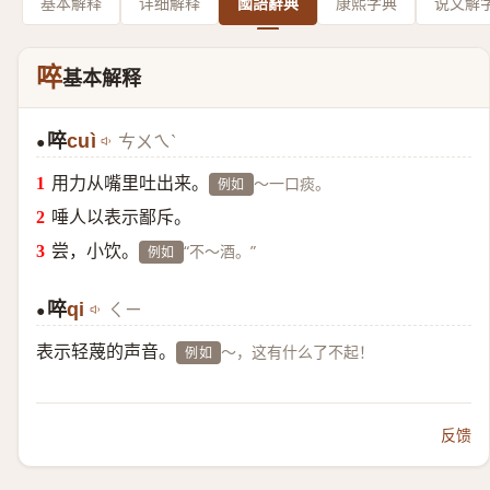
基本解释
详细解释
國語辭典
康熙字典
说文解
啐
基本解释
啐
cuì
ㄘㄨㄟˋ
●
用力从嘴里吐出来。
～一口痰。
例如
唾人以表示鄙斥。
尝，小饮。
“不～酒。”
例如
啐
qi
ㄑㄧ
●
表示轻蔑的声音。
～，这有什么了不起！
例如
反馈