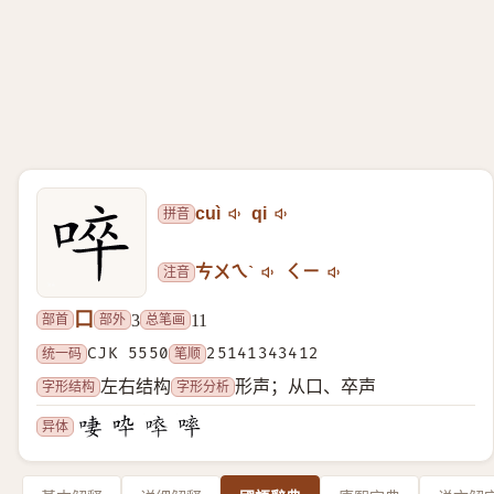
拼音
cuì
qi
注音
ㄘㄨㄟˋ
ㄑㄧ
口
部首
部外
总笔画
3
11
统一码
CJK 5550
笔顺
25141343412
字形结构
字形分析
左右结构
形声；从口、卒声
异体