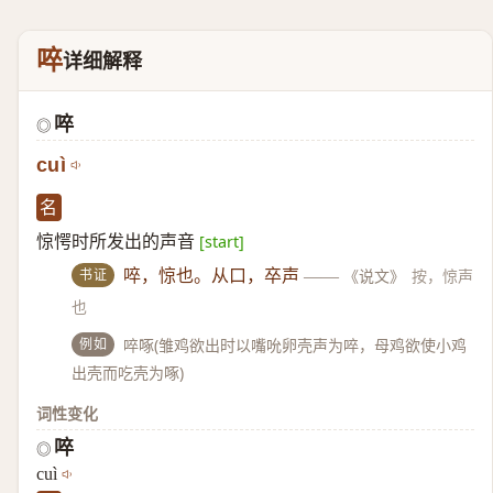
啐
详细解释
啐
◎
cuì
名
惊愕时所发出的声音
[start]
书证
啐，惊也。从口，卒声
——
《说文》
按，惊声
也
例如
啐啄(雏鸡欲出时以嘴吮卵壳声为啐，母鸡欲使小鸡
出壳而吃壳为啄)
词性变化
啐
◎
cuì