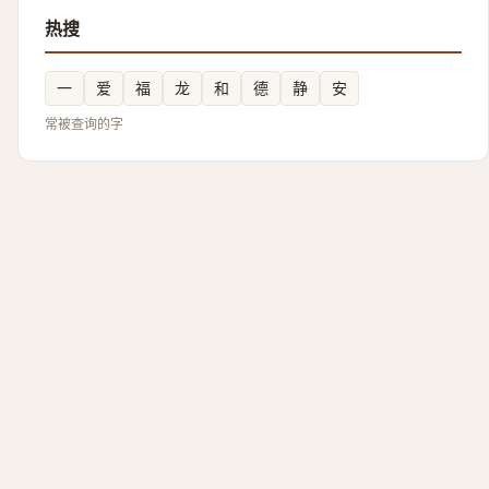
热搜
一
爱
福
龙
和
德
静
安
常被查询的字