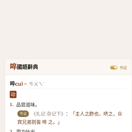
啐
國語辭典
书证
啐
cuì
ㄘㄨㄟˋ
动
品尝滋味。
1.
书证
《礼记·杂记下》
：
「主人之酢也，哜之，众
宾兄弟则皆 啐 之。」
用力吐出。
2.