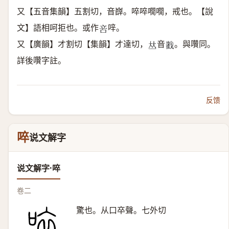
又【五音集韻】五割切，音嶭。啐啐㗴㗴，戒也。【說
文】語相呵拒也。或作
㖕。
𠱫
又【廣韻】才割切【集韻】才達切，
音
。與囋同。
𠀤
𡾃
詳後囋字註。
反馈
啐
说文解字
说文解字·啐
卷二
驚也。从口卒聲。七外切