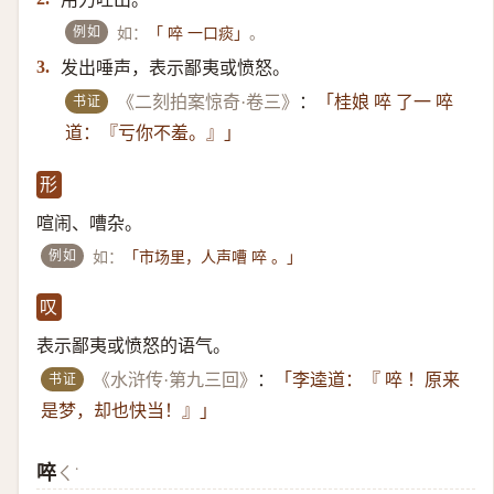
例如
如：
。
「 啐 一口痰」
发出唾声，表示鄙夷或愤怒。
3.
书证
《二刻拍案惊奇·卷三》
：
「桂娘 啐 了一 啐
道：『亏你不羞。』」
形
喧闹、嘈杂。
例如
如：
「市场里，人声嘈 啐 。」
叹
表示鄙夷或愤怒的语气。
书证
《水浒传·第九三回》
：
「李逵道：『 啐 ！原来
是梦，却也快当！』」
啐
ㄑ˙