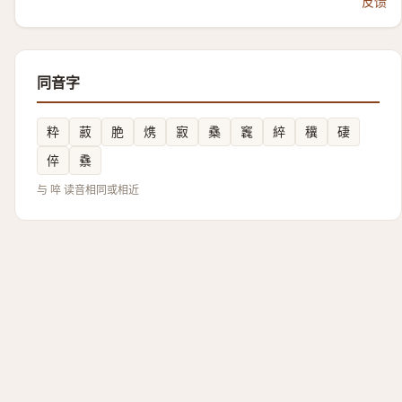
反馈
同音字
粋
䔴
脃
㷪
㝮
㯔
竁
綷
䆊
䃀
倅
䄟
与 啐 读音相同或相近