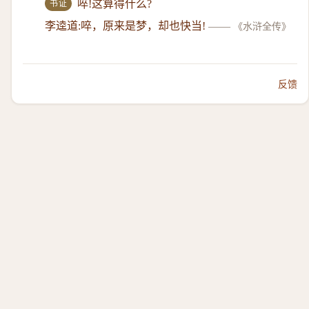
书证
啐!这算得什么?
李逵道:啐，原来是梦，却也快当!
——
《水浒全传》
反馈