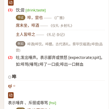
动
饮;尝
[drink;taste]
书证
啐，尝也
——
《广雅》
席末坐，啐酒
——
《仪礼·乡射礼》
主人皆啐之
——
《礼记·杂记》
例如
啐酒(啐饮。啐醴。古代酒礼。祭毕饮福酒);啐尝(品
尝)
吐;发出唾声。表示鄙弃或愤怒 [expectorate;spit]。
如:啐骂(唾骂);啐了一口痰;啐出一口鲜血
啐
◎
qi
动
表示唾弃 、斥丽或辱骂
[hsi]