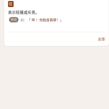
叹
表示轻蔑或斥责。
例如
如：
「 啐 ！你脸皮真厚！」
反馈