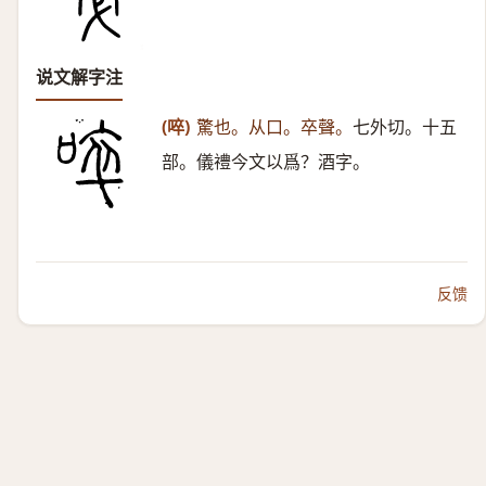
说文解字注
(啐)
驚也。从口。卒聲。
七外切。十五
部。儀禮今文以爲？酒字。
反馈