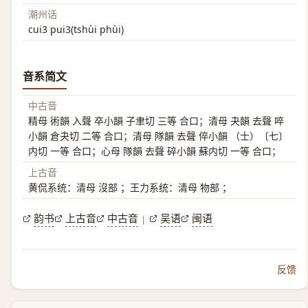
潮州话
cui3 pui3(tshùi phùi)
音系简文
中古音
精母 術韻 入聲 卒小韻 子聿切 三等 合口；清母 夬韻 去聲 啐
小韻 倉夬切 二等 合口；清母 隊韻 去聲 倅小韻 （士）〔七〕
内切 一等 合口；心母 隊韻 去聲 碎小韻 蘇内切 一等 合口；
上古音
黄侃系统：清母 沒部 ；王力系统：清母 物部 ；
韵书
上古音
中古音
吴语
闽语
|
反馈