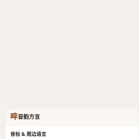
啐
音韵方言
音标 & 周边语言