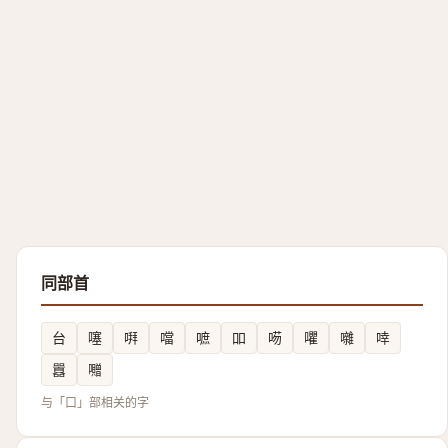
同部首
台
噻
㗑
噹
嗻
吅
㖴
㘗
囃
啈
囂
囎
与「口」部相关的字