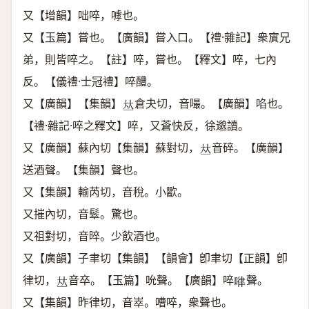
又【增韻】咄啐，嘑也。
又【玉篇】嘗也。【廣韻】嘗入口。【禮·雜記】衆賔兄
弟，則皆啐之。【註】啐，嘗也。【釋文】啐，七內
反。【儀禮·士冠禮】啐醴。
又【廣韻】【集韻】
倉夬切，音嘬。【廣韻】啗也。
𠀤
【禮·雜記·啐之釋文】啐，又蒼快反，徐邈讀。
又【廣韻】蘇內切【集韻】蘇對切，
音碎。【廣韻】
𠀤
送酒聲。【集韻】聲也。
又【集韻】輸芮切，音稅。小歠。
又摧內切，音䯿。驚也。
又祖對切，音晬。少飲酒也。
又【廣韻】子聿切【集韻】【韻會】卽聿切【正韻】卽
律切，
音卒。【玉篇】吮聲。【廣韻】啐
聲。
𠀤
𠷈
又【集韻】昨律切，音崒。嘈啐，衆聲也。