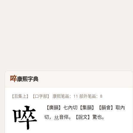
啐
康熙字典
【丑集上】【口字部】 康熙笔画：11 部外笔画：8
【廣韻】七內切【集韻】【韻會】取內
切，
音倅。【說文】驚也。
𠀤