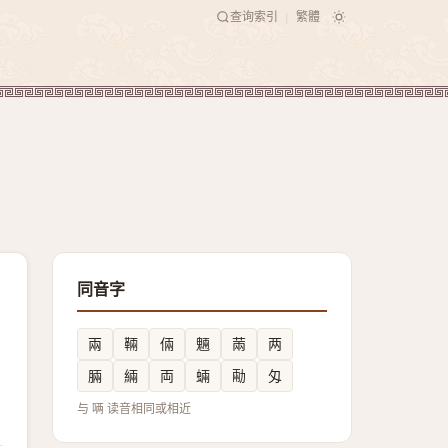
查询索引
繁體
|
同音字
兩
䩫
倆
魎
䓣
两
脼
緉
両
蜽
㔝
匁
与 唡 读音相同或相近