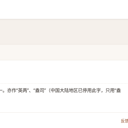
。亦作“英两”、“盎司”（中国大陆地区已停用此字，只用“盎
反