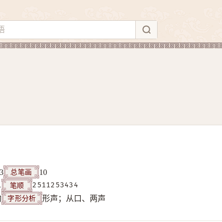
总笔画
3
10
笔顺
1
2511253434
字形分析
构
形声；从口、两声