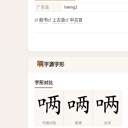
广东话
loeng2
韵书
上古音
中古音
唡
字源字形
字形对比
中国大陆
香港
台湾