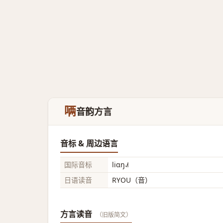
唡
音韵方言
音标 & 周边语言
国际音标
liɑŋ˨˩˦
日语读音
RYOU（音）
方言读音
（旧版简文）