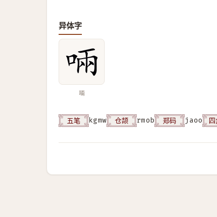
异体字
啢
五笔
仓颉
郑码
四
kgmw
rmob
jaoo