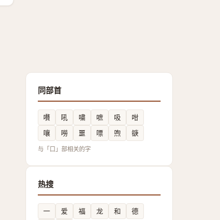
同部首
嚽
吼
嘨
嗻
吸
咁
嚷
嘮
噩
嘌
喣
㗮
与「口」部相关的字
热搜
一
爱
福
龙
和
德