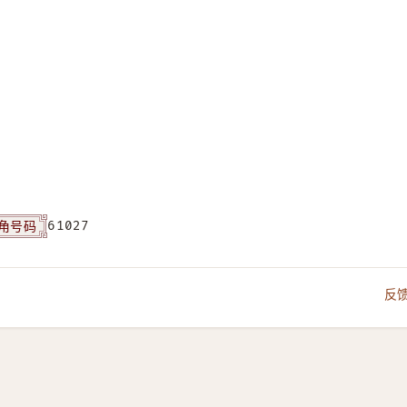
角号码
61027
反