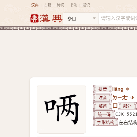
汉典
古籍
诗词
书法
通识
|
|
|
|
拼音
liǎng
注音
ㄌㄧㄤˇ
部首
口
部外
统一码
CJK 552
字形结构
左右结