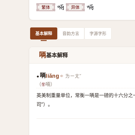
繁体
异体
基本解释
音韵方言
字源字形
唡
基本解释
唡
liǎng
ㄌㄧㄤˇ
●
（
啢）
英美制重量单位，常衡一唡是一磅的十六分之一
司”）。