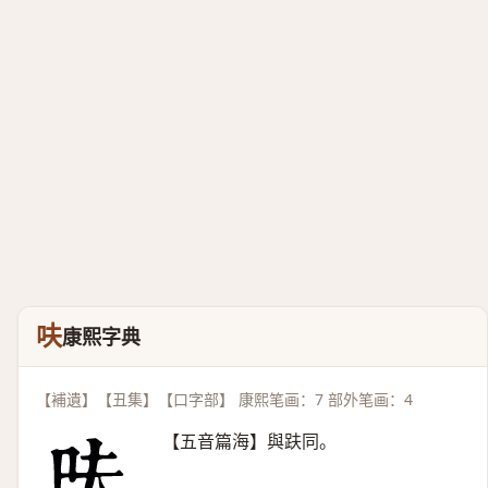
呋
康熙字典
【補遺】【丑集】【口字部】 康熙笔画：7 部外笔画：4
【五音篇海】與趺同。