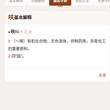
基本解释
详细解释
康熙字典
音韵方言
字源字
呋
基本解释
呋
fū
ㄈㄨ
●
〔～喃〕有机化合物，无色液体，供制药用，亦是化工
的重要原料。
同“
趺
”。
反馈