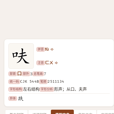
拼音
fū
注音
ㄈㄨ
口
部首
部外
总笔画
3
7
统一码
CJK 544B
笔顺
2511134
字形结构
字形分析
左右结构
形声；从口、夫声
异体