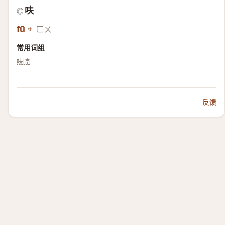
呋
◎
fū
ㄈㄨ
常用词组
呋喃
反馈