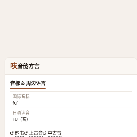
呋
音韵方言
音标 & 周边语言
国际音标
fu˥
日语读音
FU（音）
韵书
上古音
中古音