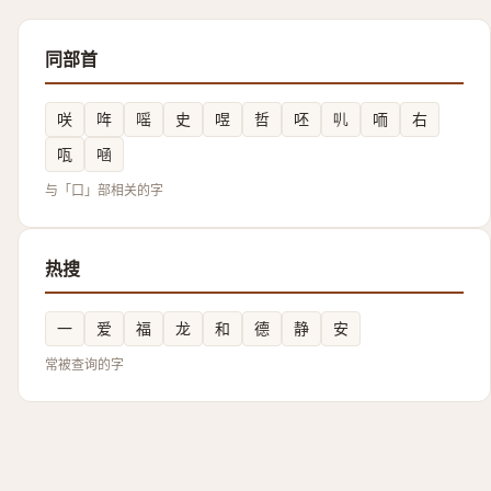
同部首
咲
哖
嗂
史
喅
哲
呸
䶷
㖇
右
咓
㖤
与「口」部相关的字
热搜
一
爱
福
龙
和
德
静
安
常被查询的字