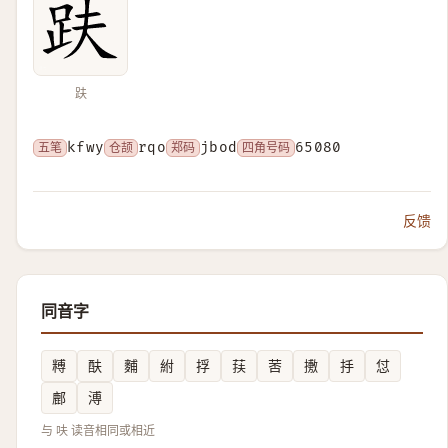
趺
五笔
kfwy
仓颉
rqo
郑码
jbod
四角号码
65080
反馈
同音字
糐
酜
麱
紨
捊
荴
䓏
㩤
抙
怤
鄜
溥
与 呋 读音相同或相近