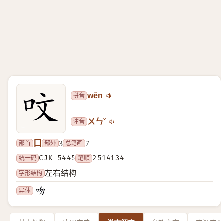
拼音
wěn
注音
ㄨㄣˇ
口
部首
部外
总笔画
3
7
统一码
CJK 5445
笔顺
2514134
字形结构
左右结构
异体