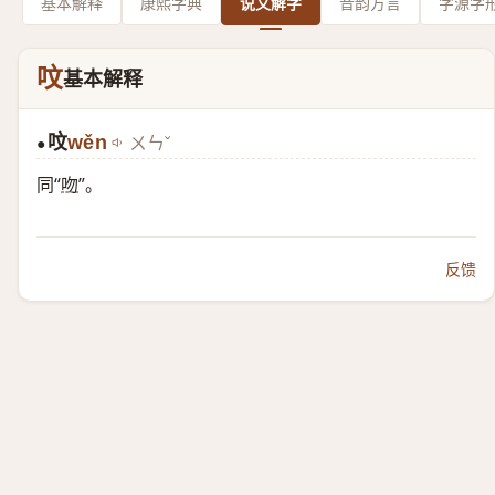
基本解释
康熙字典
说文解字
音韵方言
字源字
呅
基本解释
呅
wěn
ㄨㄣˇ
●
同“
吻
”。
反馈