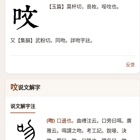
【玉篇】莫杯切，音枚。哸呅也。
又【集韻】武粉切。同吻。詳吻字註。
反馈
呅
说文解字
说文解字注
(吻)
口邊也。
曲禮注云。口旁曰咡。廣
雅云。咡謂之吻。考工記。銳喙、決