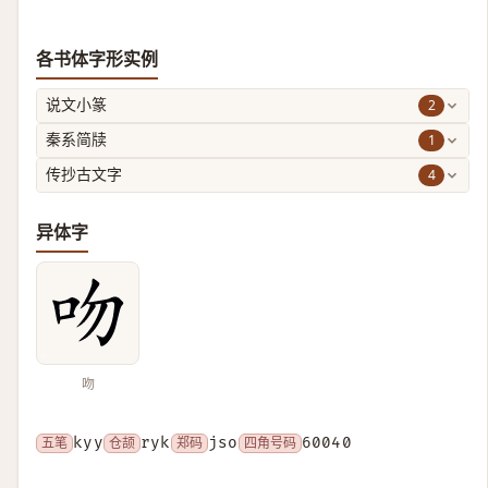
各书体字形实例
2
说文小篆
1
秦系简牍
4
传抄古文字
异体字
吻
五笔
kyy
仓颉
ryk
郑码
jso
四角号码
60040