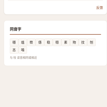
反馈
同音字
穩
熅
㟩
㒚
稳
穏
紊
歾
抆
刎
忞
㖧
与 呅 读音相同或相近