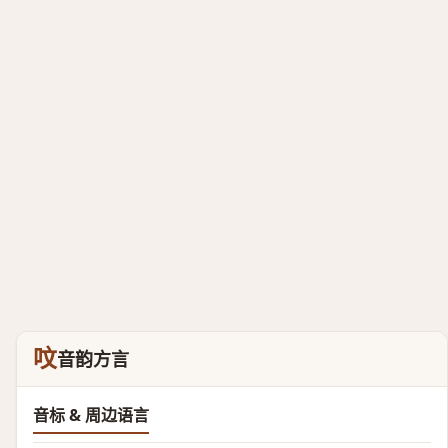
呅
音韵方言
音标 & 周边语言