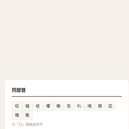
同部首
㕶
噦
唗
㘗
嘝
告
䶷
啫
啣
㖚
㖩
㘐
与「口」部相关的字