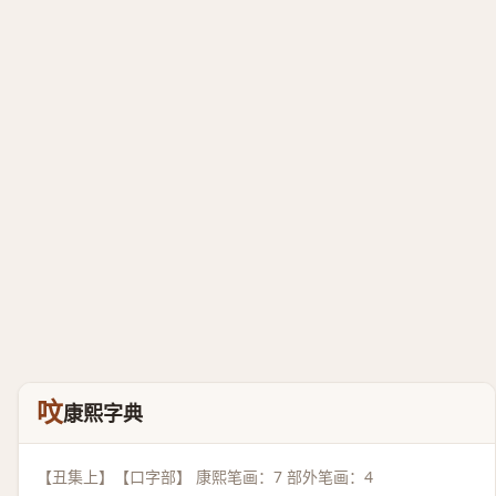
呅
康熙字典
【丑集上】【口字部】 康熙笔画：7 部外笔画：4