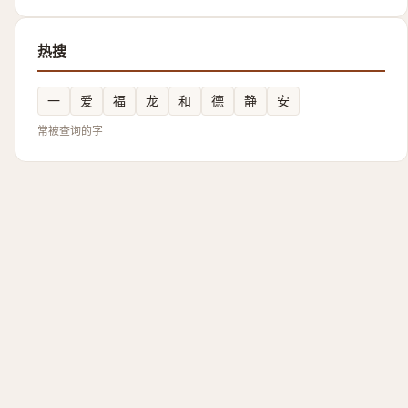
热搜
一
爱
福
龙
和
德
静
安
常被查询的字