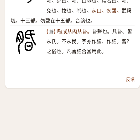
吻。鄭曰。吻、口腃也。釋名曰。吻、
免也。抆也。卷也。
从口。勿聲。
武粉
切。十三部。勿聲在十五部。合韵也。
(
)
吻或从肉从昏。
昏聲也。凡昏、皆
𦝮
从氏。不从民。字亦作䐇、作脗。皆？
之俗也。凡言脗合當用此。
反馈