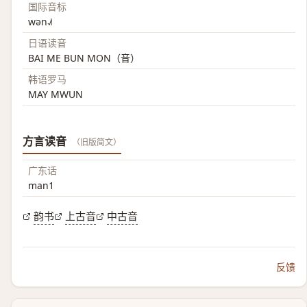
国际音标
wən˨˩˦
日语读音
BAI ME BUN MON（音）
韩语罗马
MAY MWUN
方言读音
（旧版简文）
广东话
man1
韵书
上古音
中古音
反馈