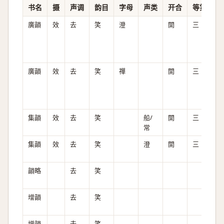
书名
摄
声调
韵目
字母
声类
开合
等第
清
廣韻
效
去
笑
澄
開
三
全
廣韻
效
去
笑
禪
開
三
全
集韻
效
去
笑
船/
開
三
全
常
集韻
效
去
笑
澄
開
三
全
韻略
去
笑
增韻
去
笑
增韻
去
笑