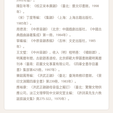
2002年版〉。
陳彭年等：《校正宋本廣韻》〈臺北：藝文印書館，1998
年〉。
（宋）丁度等編：《集韻》〈上海：上海古籍出版社，
1985年〉。
周德清：《中原音韻》〈北京：中國戲劇出版社，《中國古
典戲曲論著集成》第一冊，1984年〉。
寧繼福：《中原音韻表稿》〈吉林：文史出版社，1985
年〉。
王文璧：《中州音韻》，收入〔明〕程明善：《嘯餘譜》，
明萬曆年間，古歙趙善達校，北京師範大學圖書館藏明萬曆
刊本〈臺南：莊嚴文化事業有限公司，《四庫全書存目叢
書》集部第425冊，1997年〉。
樂韶鳳等編：《洪武正韻》〈臺北：臺灣商務印書館，《景
印文淵閣四庫全書》第239冊，1983年〉。
應裕康：〈洪武正韻韻母音值之擬訂〉〈臺北：驚聲文物供
應公司，淡江文理學院中文硏究室主編：《許詩英先生六秩
誕辰論文集》頁275-322，1970年〉。