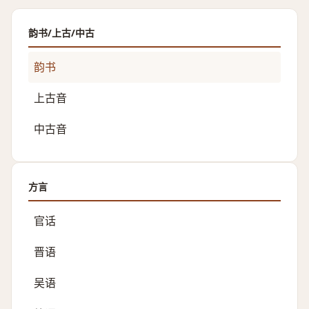
韵书/上古/中古
韵书
上古音
中古音
方言
官话
晋语
吴语