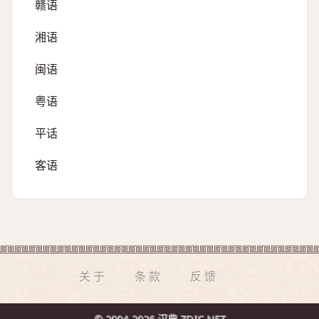
赣语
湘语
闽语
粤语
平话
客语
关于
条款
反馈
© 2004-2026 汉典 ZDIC.NET