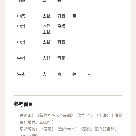
中原
去聲
蕭豪
照
全
中州
入作
魚模
上聲
中州
去聲
蕭豪
中州
去聲
蕭豪
洪武
去
嘯
牀
直
全
參考書目
余迺永：《新校互註宋本廣韻》（增訂本）〈上海：上海辭
書出版社，2000年〉。
周祖謨校：《廣韻》（澤存堂本）〈臺北：藝文印書館，