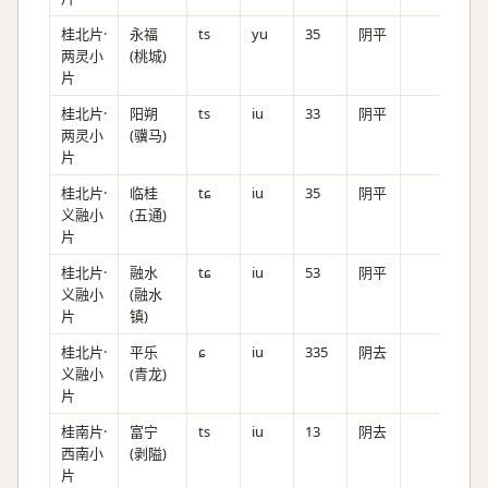
桂北片·
永福
ts
yu
35
阴平
两灵小
(桃城)
片
桂北片·
阳朔
ts
iu
33
阴平
两灵小
(骥马)
片
桂北片·
临桂
tɕ
iu
35
阴平
义融小
(五通)
片
桂北片·
融水
tɕ
iu
53
阴平
义融小
(融水
片
镇)
桂北片·
平乐
ɕ
iu
335
阴去
义融小
(青龙)
片
桂南片·
富宁
ts
iu
13
阴去
西南小
(剥隘)
片