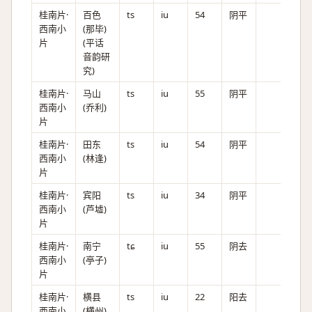
桂南片·
百色
ts
iu
54
阴平
西南小
(那毕)
片
(平话
音韵研
究)
桂南片·
马山
ts
iu
55
阴平
西南小
(乔利)
片
桂南片·
田东
ts
iu
54
阴平
西南小
(林逢)
片
桂南片·
宾阳
ts
iu
34
阴平
西南小
(芦墟)
片
桂南片·
南宁
tɕ
iu
55
阴去
西南小
(亭子)
片
桂南片·
横县
ts
iu
22
阳去
西南小
(横州)