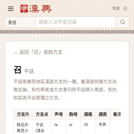
繁體
← 返回「召」音韵方言
召
平話
平話是廣西地區漢語方言的一種，屬漢語何種方言尚
無定論，有的學者或方言書刊把平話歸入粵語，有的
則認為平話是獨立方言。
方言片
方言点
声母
韵母
调值
调类
备注
桂北片·
宁远
tɕ
io
35
平声
两灵小
(清水