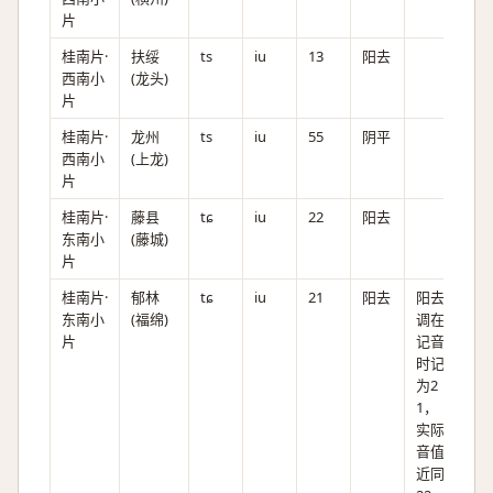
片
桂南片·
扶绥
ts
iu
13
阳去
西南小
(龙头)
片
桂南片·
龙州
ts
iu
55
阴平
西南小
(上龙)
片
桂南片·
藤县
tɕ
iu
22
阳去
东南小
(藤城)
片
桂南片·
郁林
tɕ
iu
21
阳去
阳去
东南小
(福绵)
调在
片
记音
时记
为2
1，
实际
音值
近同