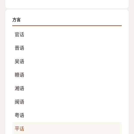
方言
官话
晋语
吴语
赣语
湘语
闽语
粤语
平话