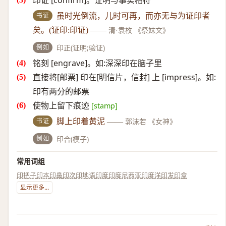
印证 [confirm]。证明与事实相符
书证
虽时光倒流，儿时可再，而亦无与为证印者
矣。(证印:印证)
——
清·袁枚 《祭妹文》
例如
印正(证明;验证)
铭刻 [engrave]。如:深深印在脑子里
直接将[邮票] 印在[明信片，信封] 上 [impress]。如:
印有两分的邮票
使物上留下痕迹
[stamp]
书证
脚上印着黄泥
——
郭沫若 《女神》
例如
印合(模子)
常用词组
印把子
印本
印鼻
印次
印地语
印度
印度尼西亚
印度洋
印发
印盒
显示更多...