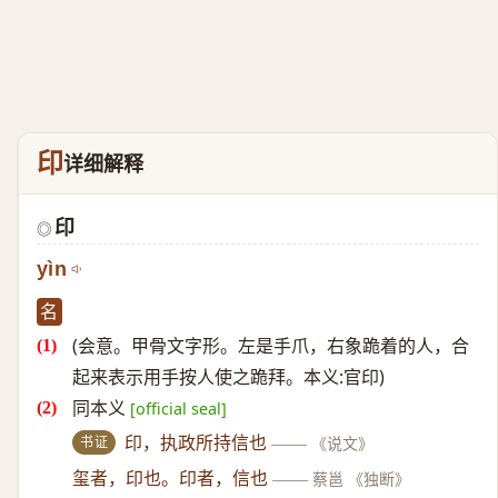
印
详细解释
印
◎
yìn
名
(会意。甲骨文字形。左是手爪，右象跪着的人，合
起来表示用手按人使之跪拜。本义:官印)
同本义
[official seal]
书证
印，执政所持信也
——
《说文》
玺者，印也。印者，信也
——
蔡邕 《独断》