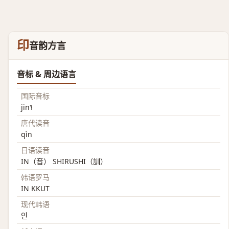
印
音韵方言
音标 & 周边语言
国际音标
jin˥˧
唐代读音
qìn
日语读音
IN（音） SHIRUSHI（訓）
韩语罗马
IN KKUT
现代韩语
인