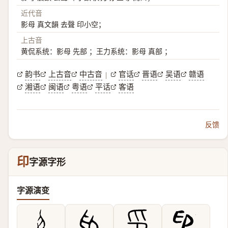
近代音
影母 真文韻 去聲 印小空；
上古音
黄侃系统：影母 先部 ；王力系统：影母 真部 ；
韵书
上古音
中古音
官话
晋语
吴语
赣语
|
湘语
闽语
粤语
平话
客语
反馈
印
字源字形
字源演变