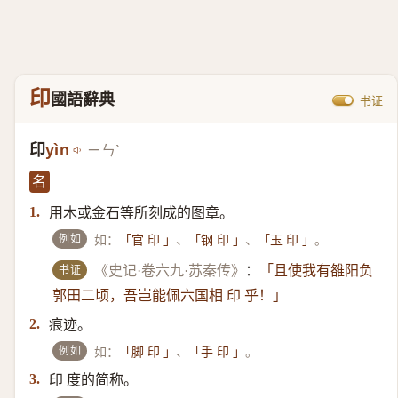
印
國語辭典
书证
印
yìn
ㄧㄣˋ
名
用木或金石等所刻成的图章。
1.
例如
如：
、
、
。
「官 印 」
「钢 印 」
「玉 印 」
书证
《史记·卷六九·苏秦传》
：
「且使我有雒阳负
郭田二顷，吾岂能佩六国相 印 乎！」
痕迹。
2.
例如
如：
、
。
「脚 印 」
「手 印 」
印 度的简称。
3.