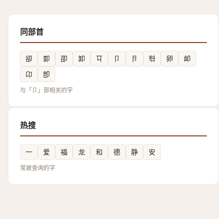
同部首
卻
厀
卲
卸
㔿
卩
卪
厁
卵
卹
卬
卽
与「卩」部相关的字
热搜
一
爱
福
龙
和
德
静
安
常被查询的字