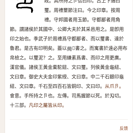
政。其所持之卪信曰印。古上下通曰
璽。周禮壐節注曰。今之印章。按周
禮。守邦國者用玉節。守都鄙者用角
節。謂諸侯於其國中、公卿大夫於其采邑用之。是卽用
印之始也。季武子於周禮爲守都鄙者、而以璽書、達於
魯君。是古有印明矣。葢以
書之。而寓書於遠必用布
𥳑
帛檢之。以璽泥？之。至用縑素爲書、而印之用更廣。
漢官儀。諸侯王黃金槖駝鈕、文曰璽。列侯黃金龜紐、
文曰章。御史大夫金印紫綬、文曰章。中二千石銀印龜
紐、文曰章。千石至四百石皆銅印、文曰印。
从爪卪。
會意。手所持之卪也。左傳。司馬握節以死。於刄切。
十三部。
凡印之屬皆从印。
反馈