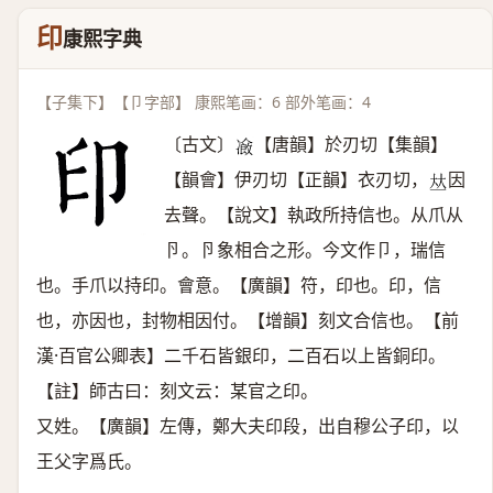
印
康熙字典
【子集下】【卩字部】 康熙笔画：6 部外笔画：4
〔古文〕
【唐韻】於刃切【集韻】
𠘄
【韻會】伊刃切【正韻】衣刃切，
因
𠀤
去聲。【說文】執政所持信也。从爪从
卪。卪象相合之形。今文作卩，瑞信
也。手爪以持印。會意。【廣韻】符，印也。印，信
也，亦因也，封物相因付。【增韻】刻文合信也。【前
漢·百官公卿表】二千石皆銀印，二百石以上皆銅印。
【註】師古曰：刻文云：某官之印。
又姓。【廣韻】左傳，鄭大夫印段，出自穆公子印，以
王父字爲氏。