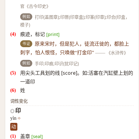
官《古今印史》
例如
打印(盖图章);印匣(印章盒);印篆(印章);印合(印盒，
模子)
痕迹，标记
[print]
书证
原来宋时，但是犯人，徒流迁徙的，都脸上
刺字，怕人恨怪，只唤做“打金印”
——
《水浒传》
例如
手印;印痕;印识(犹印记)
用尖头工具划的线 [score]。如:活塞在汽缸壁上划的
一道印
姓
词性变化
印
◎
yìn
动
盖章
[seal]