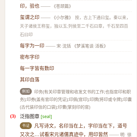
印，验也
——
《苍颉篇》
玺谓之印
——
《小尔雅》
按，古上下通曰玺。秦以来，
天子诸侯王称玺，独以玉;列侯至二千石曰章，千石至四百
石曰印
每字为一印
——
宋·沈括 《梦溪笔谈·活板》
密布字印
每一字皆有数印
其印自落
例如
印务(有关印章管理和收发文书的工作;也指官印和职
务);印券(盖有官印的凭证);印佩(官印);印牌(将印或令牌);印囊
(古代装印信的口袋);印曹(掌刻印的官)
泛指图章
[seal]
书证
凡写诗文，名印当在上，字印当在下，道号
又次之…试看宋元诸儒真迹中，用印皆然
——
明· 徐