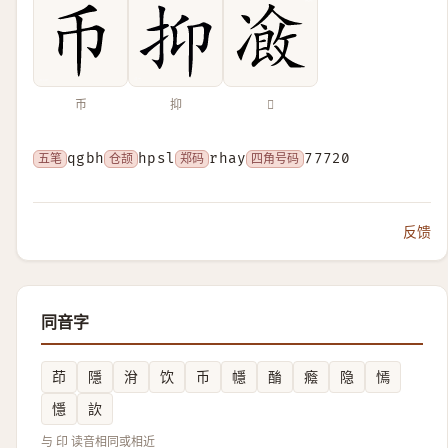
币
抑
𠘄
五笔
qgbh
仓颉
hpsl
郑码
rhay
四角号码
77720
反馈
同音字
茚
隱
洕
饮
币
㡥
酳
癊
隐
㥼
懚
䚿
与 印 读音相同或相近