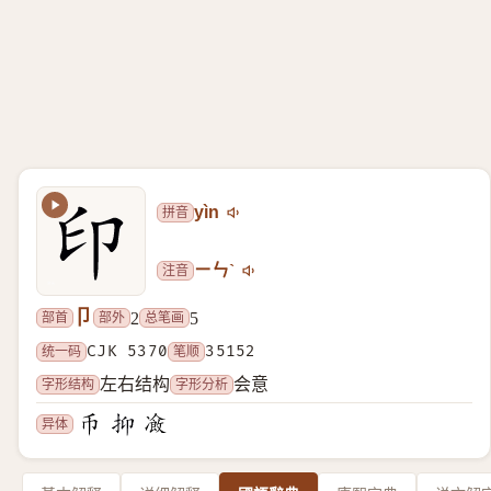
拼音
yìn
注音
ㄧㄣˋ
卩
部首
部外
总笔画
2
5
统一码
CJK 5370
笔顺
35152
字形结构
字形分析
左右结构
会意
异体