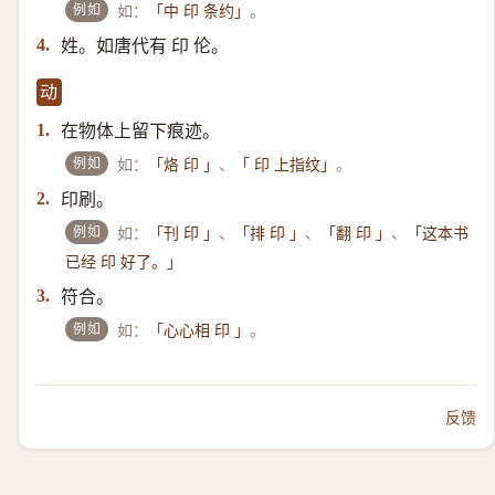
例如
如：
。
「中 印 条约」
姓。如唐代有 印 伦。
4.
动
在物体上留下痕迹。
1.
例如
如：
、
。
「烙 印 」
「 印 上指纹」
印刷。
2.
例如
如：
、
、
、
「刊 印 」
「排 印 」
「翻 印 」
「这本书
已经 印 好了。」
符合。
3.
例如
如：
。
「心心相 印 」
反馈