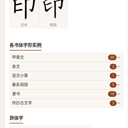
日本
韩国
各书体字形实例
20
甲骨文
2
金文
1
说文小篆
5
秦系简牍
18
隶书
5
传抄古文字
异体字