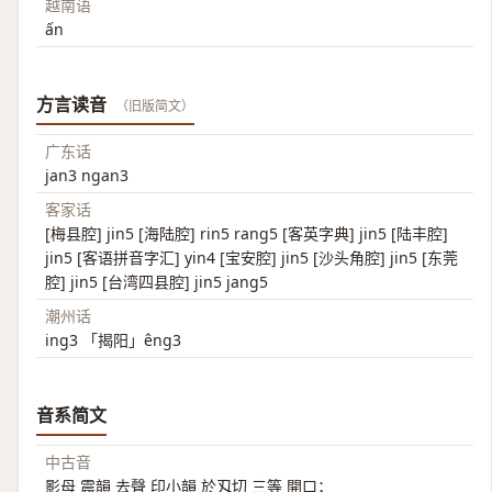
越南语
ấn
方言读音
（旧版简文）
广东话
jan3 ngan3
客家话
[梅县腔] jin5 [海陆腔] rin5 rang5 [客英字典] jin5 [陆丰腔]
jin5 [客语拼音字汇] yin4 [宝安腔] jin5 [沙头角腔] jin5 [东莞
腔] jin5 [台湾四县腔] jin5 jang5
潮州话
ing3 「揭阳」êng3
音系简文
中古音
影母 震韻 去聲 印小韻 於刄切 三等 開口；