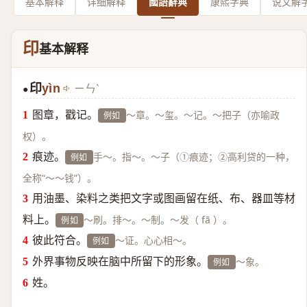
基本解释
详细解释
國語辭典
康熙字典
说文解
印
基本解释
印
yìn
ㄧㄣˋ
●
图章，戳记。
～章。～玺。～记。～把子（亦喻政
例如
权）。
痕迹。
手～。指～。～子（①痕迹；②高利贷的一种，
例如
全称“～～钱”）。
用油墨、染料之类把文字或图画留在纸、布、器皿等材
料上。
～刷。排～。～制。～发（ fā ）。
例如
彼此符合。
～证。心心相～。
例如
外界事物反映在脑中所留下的形象。
～象。
例如
姓。