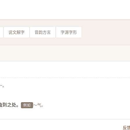
说文解字
音韵方言
字源字形
～。
独到之处。
～气。
例如
反