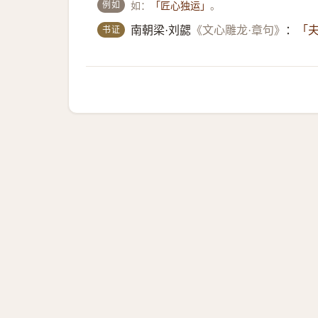
例如
如：
。
「匠心独运」
书证
南朝梁·刘勰
《文心雕龙·章句》
：
「夫