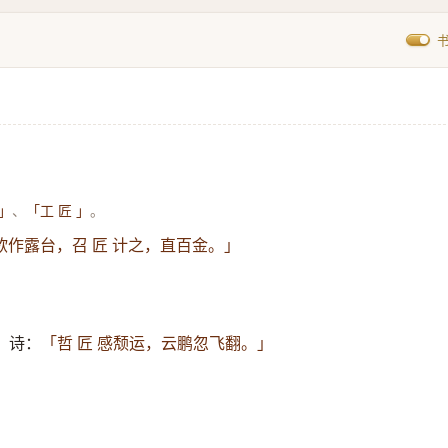
、
。
 」
「工 匠 」
欲作露台，召 匠 计之，直百金。」
。
〉诗：
「哲 匠 感颓运，云鹏忽飞翻。」