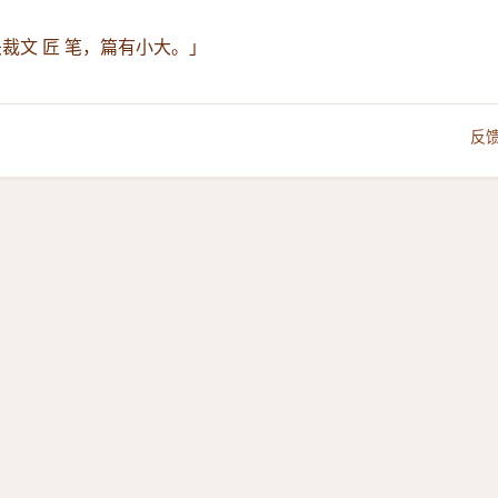
裁文 匠 笔，篇有小大。」
反