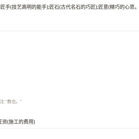
如:匠手(技艺高明的能手);匠石(古代名石的巧匠);匠意(精巧的心思
注:“教也。”
;匠资(施工的费用)