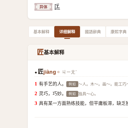
异体
基本解释
详细解释
國語辭典
康熙字典
匠
基本解释
匠
jiàng
ㄐㄧㄤˋ
●
有手艺的人。
～人。木～。画～。能工巧
例如
灵巧，巧妙。
独具～心。
例如
具有某一方面熟练技能，但平庸板滞，缺乏