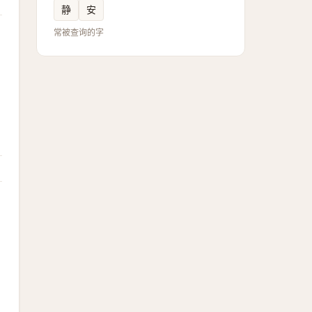
静
安
常被查询的字
，