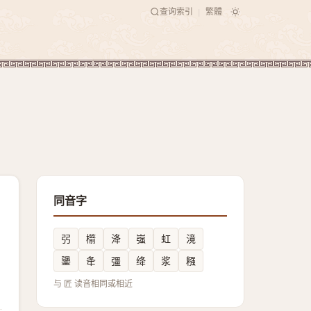
查询索引
繁體
|
同音字
弜
櫤
洚
嵹
虹
滰
䥒
夅
彊
绛
浆
糨
与 匠 读音相同或相近