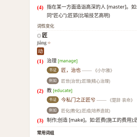
指在某一方面造诣高深的人 [master]。
同“匠心”);匠郢(比喻技艺高明)
词性变化
匠
◎
jiàng
动
治理
[manage]
书证
匠，治也
——
《小尔雅》
例如
匠世(治世);匠理(精心治理)
教
[educate]
书证
今私门之正匠兮
——
《楚辞·哀命》
例如
匠化(教化);匠成(培养造就)
制作;创造 [make]。如:匠费(施工的费用)
常用词组