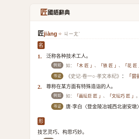
匠
國語辭典
匠
jiàng
ㄐㄧㄤˋ
名
泛称各种技术工人。
1.
例如
如：
、
、
「木 匠 」
「铁 匠 」
「花 匠
书证
《史记·卷一○·孝文本纪》
：
「尝
尊称在某方面有特殊造诣的人。
2.
例如
如：
、
「画坛巨 匠 」
「文坛巧 匠 」
书证
唐·李白〈登金陵冶城西北谢安墩
形
技艺灵巧、构思巧妙。