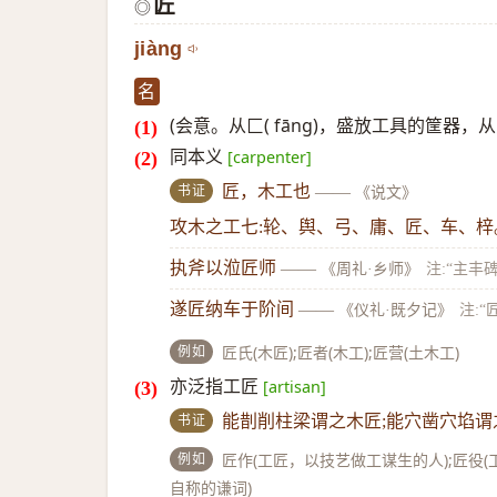
匠
◎
jiàng
名
(会意。从匚( fāng)，盛放工具的筐器
同本义
[carpenter]
书证
匠，木工也
——
《说文》
攻木之工七:轮、舆、弓、庸、匠、车、
执斧以涖匠师
——
《周礼·乡师》
注:“主丰
遂匠纳车于阶间
——
《仪礼·既夕记》
注:
例如
匠氏(木匠);匠者(木工);匠营(土木工)
亦泛指工匠
[artisan]
书证
能剒削柱梁谓之木匠;能穴凿穴埳
例如
匠作(工匠，以技艺做工谋生的人);匠役(工
自称的谦词)