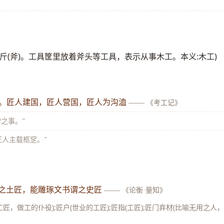
，从斤(斧)。工具筐里放着斧头等工具，表示从事木工。本义:木工)
梓。匠人建国，匠人营国，匠人为沟洫
——
《考工记》
碑之事。”
“匠人主载柩窆。”
谓之土匠，能雕琢文书谓之史匠
——
《论衡·量知》
匠，做工的仆役);匠户(世业的工匠);匠指(工匠);匠门弃材(比喻无用之人