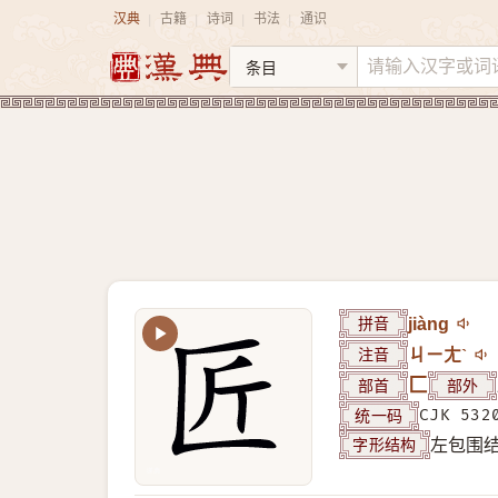
汉典
古籍
诗词
书法
通识
|
|
|
|
拼音
jiàng
注音
ㄐㄧㄤˋ
部首
匚
部外
统一码
CJK 532
字形结构
左包围