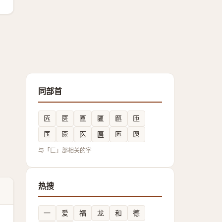
同部首
匟
匧
匰
匷
㔳
匝
匤
匳
匛
匾
匜
㔱
与「匚」部相关的字
热搜
一
爱
福
龙
和
德