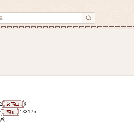
总笔画
2
6
笔顺
0
133125
结构