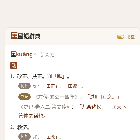
匡
國語辭典
书证
匡
kuāng
ㄎㄨㄤ
动
改正、扶正。通
。
1.
「眶」
例如
如：
、
。
「匡正」
「匡谬」
书证
《左传·襄公十四年》
：
「过则 匡 之。」
《史记·卷六二·管晏传》
：
「九合诸侯，一匡天下，
管仲之谋也。」
救济。
2.
例如
如：
。
「匡救」