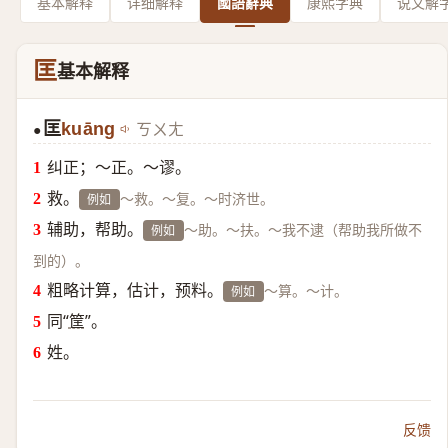
基本解释
详细解释
國語辭典
康熙字典
说文解
匡
基本解释
匡
kuāng
ㄎㄨㄤ
●
纠正；～正。～谬。
救。
～救。～复。～时济世。
例如
辅助，帮助。
～助。～扶。～我不逮（帮助我所做不
例如
到的）。
粗略计算，估计，预料。
～算。～计。
例如
同“
筐
”。
姓。
反馈