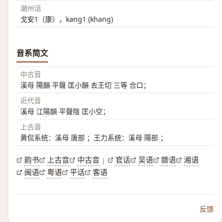
潮州话
戈安1（康），kang1 (khang)
音系简文
中古音
溪母 陽韻 平聲 匡小韻 去王切 三等 合口；
近代音
溪母 江陽韻 平聲陰 匡小空；
上古音
黄侃系统：溪母 唐部 ；王力系统：溪母 陽部 ；
韵书
上古音
中古音
官话
吴语
赣语
湘语
|
闽语
粤语
平话
客语
反馈