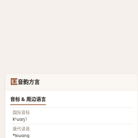
匡
音韵方言
音标 & 周边语言
国际音标
kʰuɑŋ˥
唐代读音
*kiuɑng