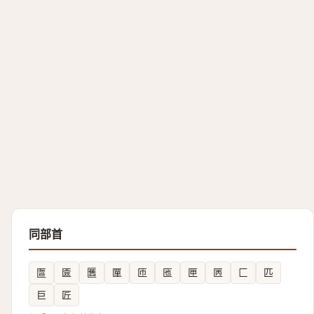
同部首
匫
匳
匶
匰
匝
匜
匣
㔷
匚
匹
巨
匠