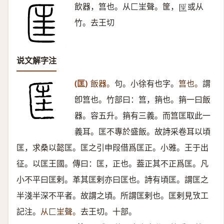
飲器，筥也。从匚㞷聲。筐，
或从
𠥆
竹。去王切
说文解字注
(匡)
飯器。
句。小徐有也字。
筥也。
謂
卽筥也。竹部曰：筥，䈰也。䈰一曰飯
器。容五升。䈰有三義。而筥匡取此一
義耳。匡不專於盛飯。故詩采卷耳以頃
匡，求桑以懿匡。匡之引申叚借爲匡正。小雅。王于出
征。以匡王國。傳曰：匡，正也。葢正其不正爲匡。凡
小不平曰匡剌。革其匡剌亦曰匡也。詩有頃匡。謂匡之
半淺半深不平者。故謂之頃。所謂匡剌也。匡剌見攷工
記注。
从匚㞷聲。
去王切。十部。