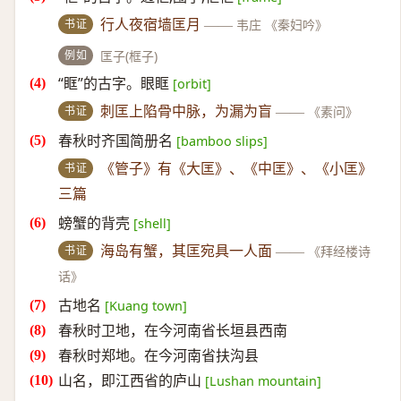
书证
行人夜宿墙匡月
——
韦庄 《秦妇吟》
例如
匡子(框子)
“眶”的古字。眼眶
[orbit]
书证
刺匡上陷骨中脉，为漏为盲
——
《素问》
春秋时齐国简册名
[bamboo slips]
书证
《管子》有《大匡》、《中匡》、《小匡》
三篇
螃蟹的背壳
[shell]
书证
海岛有蟹，其匡宛具一人面
——
《拜经楼诗
话》
古地名
[Kuang town]
春秋时卫地，在今河南省长垣县西南
春秋时郑地。在今河南省扶沟县
山名，即江西省的庐山
[Lushan mountain]