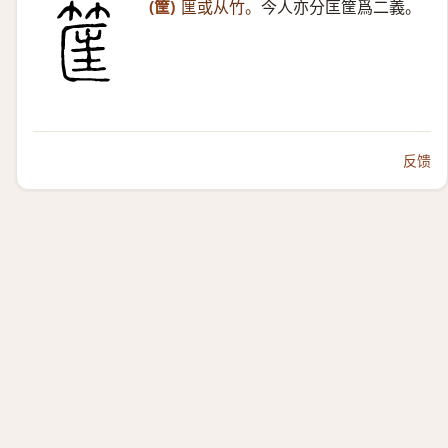
(筐)
匩或从竹。
今人亦分匡筐爲二義。
反馈