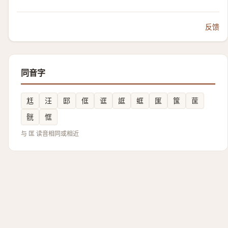
反馈
同音字
尪
汪
邼
㑌
诓
誆
䖱
匩
筺
䒰
䯑
恇
与 匡 读音相同或相近