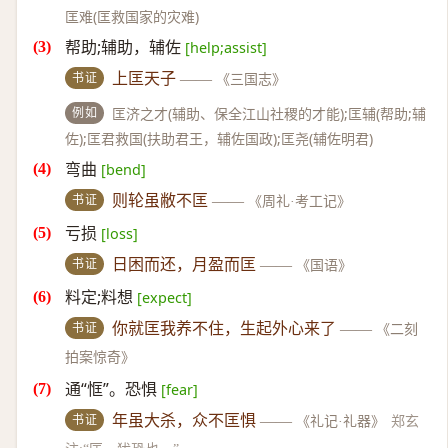
匡难(匡救国家的灾难)
帮助;辅助，辅佐
[help;assist]
书证
上匡天子
——
《三国志》
例如
匡济之才(辅助、保全江山社稷的才能);匡辅(帮助;辅
佐);匡君救国(扶助君王，辅佐国政);匡尧(辅佐明君)
弯曲
[bend]
书证
则轮虽敝不匡
——
《周礼·考工记》
亏损
[loss]
书证
日困而还，月盈而匡
——
《国语》
料定;料想
[expect]
书证
你就匡我养不住，生起外心来了
——
《二刻
拍案惊奇》
通“恇”。恐惧
[fear]
书证
年虽大杀，众不匡惧
——
《礼记·礼器》
郑玄