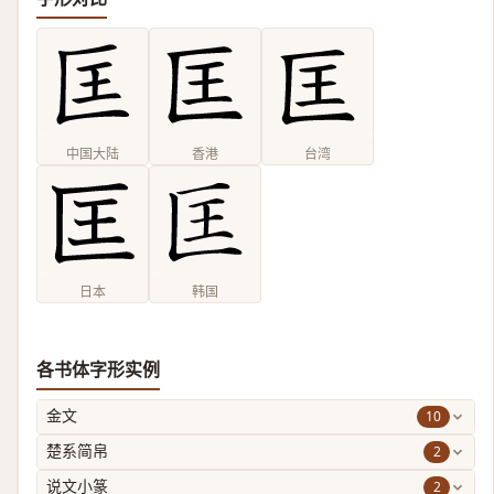
中国大陆
香港
台湾
日本
韩国
各书体字形实例
10
金文
2
楚系简帛
2
说文小篆