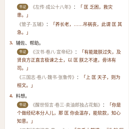
书证
《左传·成公十八年》
：
「 匡 乏困，救灾
患。」
《管子·五辅》
：
「养长老，……吊祸丧，此谓 匡 其
急。」
辅佐、帮助。
3.
书证
《汉书·卷八·宣帝纪》
：
「有能箴朕过失，及
贤良方正直言极谏之士，以 匡 朕之不逮，毋讳有
司。」
《三国志·卷八·魏书·张鲁传》
：
「上 匡 天子，则为
桓文。」
料想。
4.
书证
《醒世恒言·卷三·卖油郎独占花魁》
：
「你是
个做经纪本分人儿，那 匡 你会温存，能软款，知心
知意。」