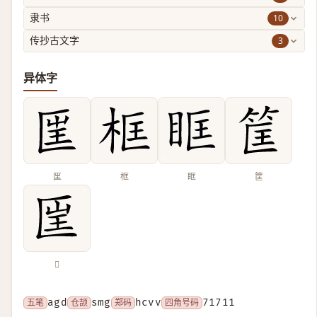
10
隶书
3
传抄古文字
异体字
匩
框
眶
筐
𠥆
五笔
agd
仓颉
smg
郑码
hcvv
四角号码
71711