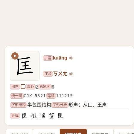
拼音
kuāng
注音
ㄎㄨㄤ
匚
部首
部外
总笔画
2
6
统一码
CJK 5321
笔顺
111215
字形结构
字形分析
半包围结构
形声；从匚、王声
异体