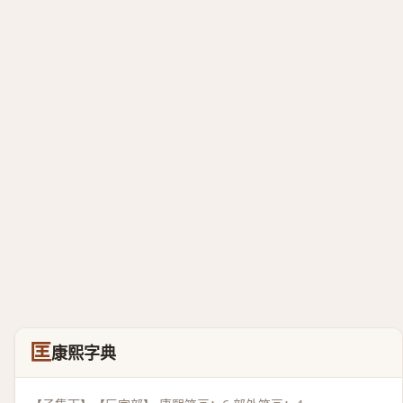
匡
康熙字典