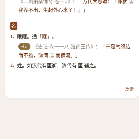
《二刻拍案惊奇·卷一○》
：
「方氏大怒道：『你就 匡
我养不出，生起外心来了！』」
名
眼眶。通
。
1.
「眶」
书证
《史记·卷一一八·淮南王传》
：
「于是气怨结
而不扬，涕满 匡 而横流。」
姓。如汉代有匡衡，清代有 匡 辅之。
2.
反馈