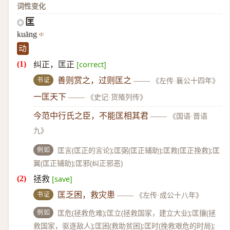
词性变化
匡
◎
kuāng
动
纠正，匡正
[correct]
书证
善则赏之，过则匡之
——
《左传·襄公十四年》
一匡天下
——
《史记·货殖列传》
今范中行氏之臣，不能匡相其君
——
《国语·晋语
九》
例如
匡言(匡正的言论);匡弼(匡正辅助);匡救(匡正挽救);匡
翼(匡正辅助);匡邪(纠正邪恶)
拯救
[save]
书证
匡乏困，救灾患
——
《左传·成公十八年》
例如
匡危(拯救危难);匡立(拯救国家，建立大业);匡攘(拯
救国家，驱逐敌人);匡困(救助贫困);匡时(挽救艰危的时局);