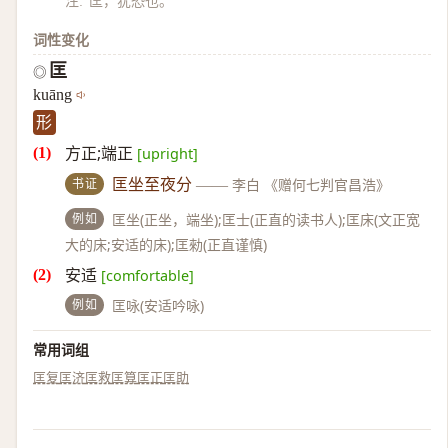
注:“匡，犹恐也。”
词性变化
匡
◎
kuāng
形
方正;端正
[upright]
书证
匡坐至夜分
——
李白 《赠何七判官昌浩》
例如
匡坐(正坐，端坐);匡士(正直的读书人);匡床(文正宽
大的床;安适的床);匡勑(正直谨慎)
安适
[comfortable]
例如
匡咏(安适吟咏)
常用词组
匡复
匡济
匡救
匡算
匡正
匡助