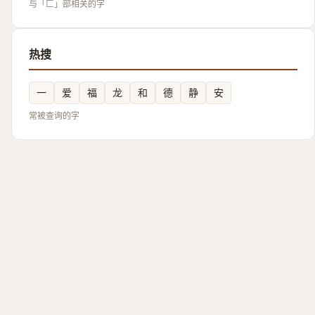
与「匚」部相关的字
热搜
一
爱
福
龙
和
德
静
安
常被查询的字