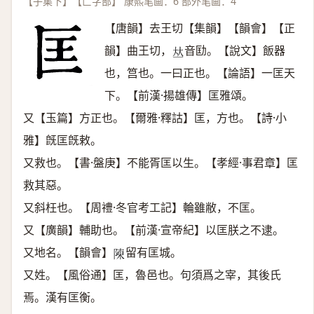
【子集下】【匚字部】 康熙笔画：6 部外笔画：4
【唐韻】去王切【集韻】【韻會】【正
韻】曲王切，
音劻。【說文】飯器
𠀤
也，筥也。一曰正也。【論語】一匡天
下。【前漢·揚雄傳】匡雅頌。
又【玉篇】方正也。【爾雅·釋詁】匡，方也。【詩·小
雅】旣匡旣敕。
又救也。【書·盤庚】不能胥匡以生。【孝經·事君章】匡
救其惡。
又斜枉也。【周禮·冬官考工記】輪雖敝，不匡。
又【廣韻】輔助也。【前漢·宣帝紀】以匡朕之不逮。
又地名。【韻會】
留有匡城。
𨻰
又姓。【風俗通】匡，魯邑也。句須爲之宰，其後氏
焉。漢有匡衡。