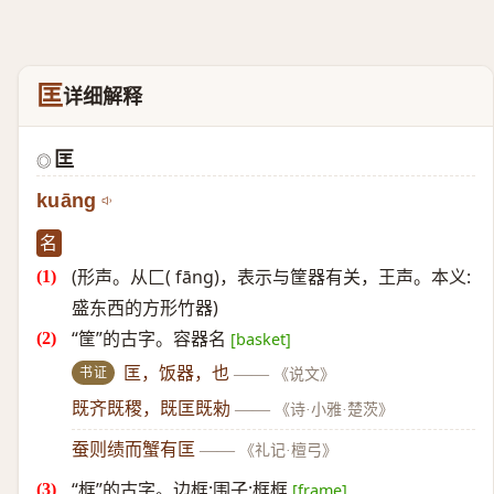
匡
详细解释
匡
◎
kuāng
名
(形声。从匚( fāng)，表示与筐器有关，王声。本义:
盛东西的方形竹器)
“筐”的古字。容器名
[basket]
书证
匡，饭器，也
——
《说文》
既齐既稷，既匡既勑
——
《诗·小雅·楚茨》
蚕则绩而蟹有匡
——
《礼记·檀弓》
“框”的古字。边框;围子;框框
[frame]