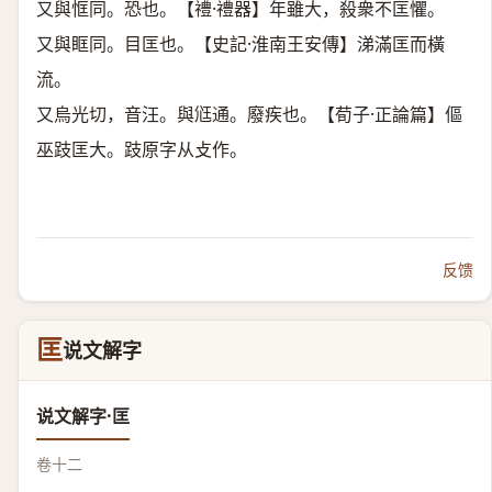
又與恇同。恐也。【禮·禮器】年雖大，殺衆不匡懼。
又與眶同。目匡也。【史記·淮南王安傳】涕滿匡而橫
流。
又烏光切，音汪。與尩通。廢疾也。【荀子·正論篇】傴
巫跂匡大。跂原字从攴作。
反馈
匡
说文解字
说文解字·匡
卷十二