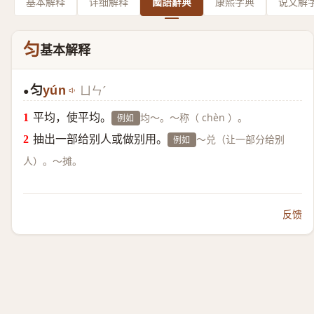
基本解释
详细解释
國語辭典
康熙字典
说文解
匀
基本解释
匀
yún
ㄩㄣˊ
●
平均，使平均。
均～。～称（ chèn ）。
例如
抽出一部给别人或做别用。
～兑（让一部分给别
例如
人）。～摊。
反馈