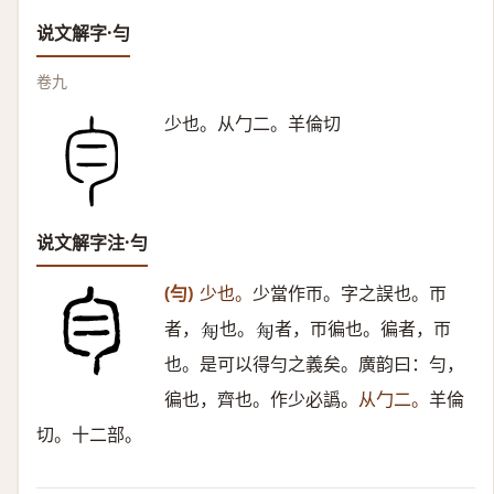
说文解字·勻
卷九
少也。从勹二。羊倫切
说文解字注·勻
(勻)
少也。
少當作帀。字之誤也。帀
者，
也。
者，帀徧也。徧者，帀
𠣘
𠣘
也。是可以得勻之義矣。廣韵曰：勻，
徧也，齊也。作少必譌。
从勹二。
羊倫
切。十二部。