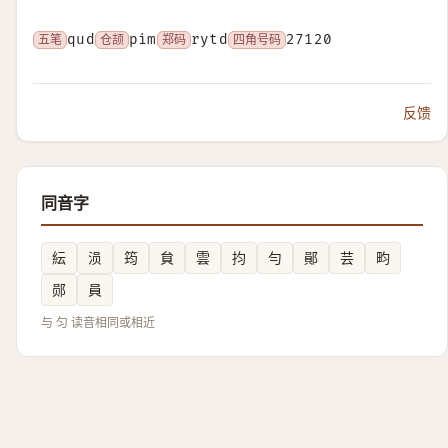
五笔
qud
仓颉
pim
郑码
rytd
四角号码
27120
反馈
同音字
紜
涢
筠
貟
雲
抣
勻
鄖
芸
畇
郧
員
与 匀 读音相同或相近