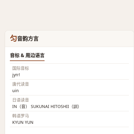
匀
音韵方言
音标 & 周边语言
国际音标
jyn˧˥
唐代读音
uin
日语读音
IN（音） SUKUNAI HITOSHII（訓）
韩语罗马
KYUN YUN