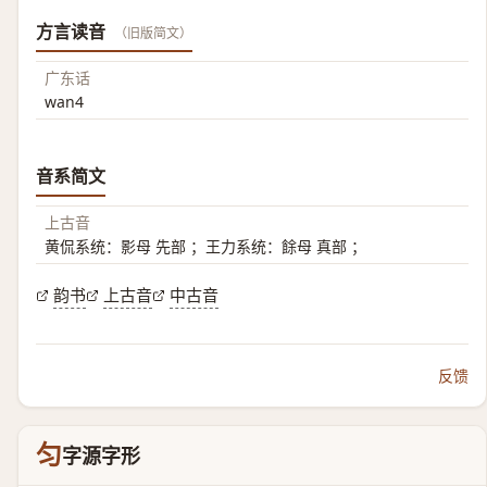
方言读音
（旧版简文）
广东话
wan4
音系简文
上古音
黄侃系统：影母 先部 ；王力系统：餘母 真部 ；
韵书
上古音
中古音
反馈
匀
字源字形