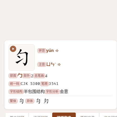
拼音
yún
注音
ㄩㄣˊ
勹
部首
部外
总笔画
2
4
统一码
CJK 5300
笔顺
3541
字形结构
字形分析
半包围结构
会意
繁体
异体