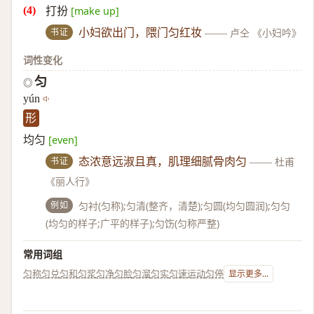
打扮
[make up]
书证
小妇欲出门，隈门匀红妆
——
卢仝 《小妇吟》
词性变化
匀
◎
yún
形
均匀
[even]
书证
态浓意远淑且真，肌理细腻骨肉匀
——
杜甫
《丽人行》
例如
匀衬(匀称);匀清(整齐，清楚);匀圆(均匀圆润);匀匀
(均匀的样子;广平的样子);匀饬(匀称严整)
常用词组
匀称
匀兑
匀和
匀浆
匀净
匀脸
匀溜
匀实
匀速运动
匀停
显示更多...