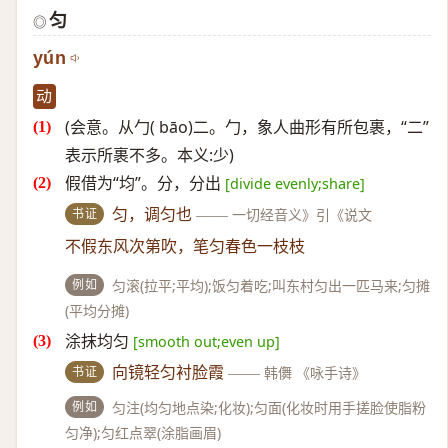
匀
◎
yún
动
(会意。从勹( bāo)二。勹，象人曲形有所包裹，“二”
表示所裹不多。本义:少)
假借为“均”。分，分出
[divide evenly;share]
书证
匀，调匀也
——
一切经音义》引《说文
不假东风次第吹，笔匀春色一枝枝
例如
匀滚(拉平;平均);饭匀着吃;叫东村匀出一匹马来;匀摊
(平均分摊)
涂抹均匀
[smooth out;even up]
书证
向镜轻匀衬脸霞
——
韩儛 《咏手诗》
例如
匀注(均匀地点染;化妆);匀面(化妆时用手搓脸使脂粉
匀净);匀红点翠(涂脂画眉)