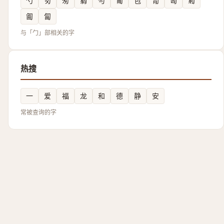
勺
匇
匆
匔
勻
匍
包
㔨
匈
匑
㔪
匐
与「勹」部相关的字
热搜
一
爱
福
龙
和
德
静
安
常被查询的字