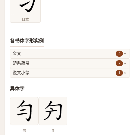
日本
各书体字形实例
4
金文
7
楚系简帛
1
说文小篆
异体字
勻
𠣐