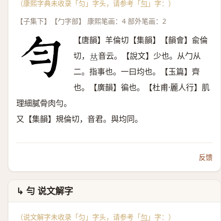
（康熙字典未收录「匀」字头，请参考「
勻
」字：）
【子集下】【勹字部】 康熙笔画：4 部外笔画：2
【唐韻】羊倫切【集韻】【韻會】兪倫
切，
音云。【說文】少也。从勹从
𠀤
二。指事也。一曰均也。【玉篇】齊
也。【廣韻】徧也。【杜甫·麗人行】肌
理細膩骨肉勻。
又【集韻】規倫切，音君。與均同。
反馈
↳ 勻 说文解字
（说文解字未收录「匀」字头，请参考「
勻
」字：）