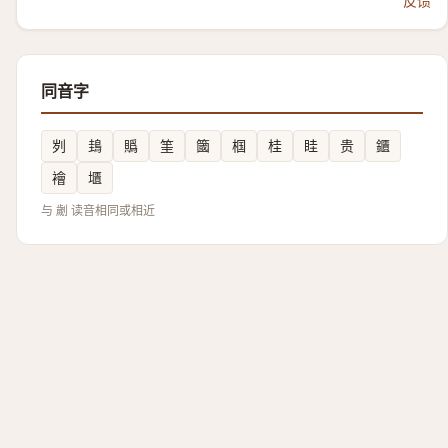
反馈
同音字
刿
䳏
䞈
筀
簂
椢
桂
眭
贵
鑎
襘
㙺
与 劌 读音相同或相近