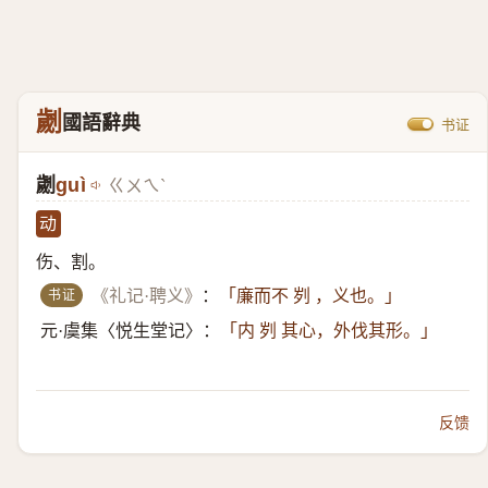
劌
國語辭典
书证
劌
guì
ㄍㄨㄟˋ
动
伤、割。
书证
《礼记·聘义》
：
「廉而不 刿 ，义也。」
元·虞集〈悦生堂记〉：
「内 刿 其心，外伐其形。」
反馈