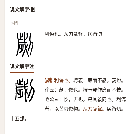
说文解字·劌
卷四
利傷也。从刀歲聲。居衛切
说文解字注
(劌)
利傷也。
聘義：廉而不劌，義也。
注云：劌，傷也。按玉部作廉而不忮。
毛公曰：忮，害也。是其義同也。利傷
者，以芒刃傷物。
从刀歲聲。
居衞切。
十五部。