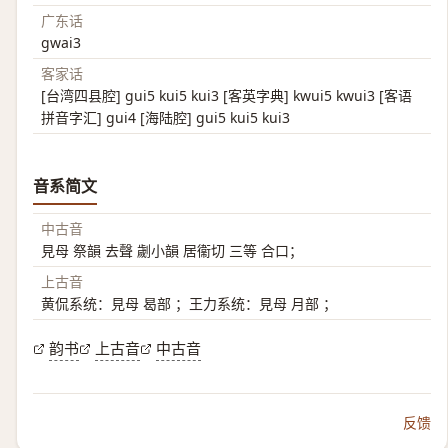
广东话
gwai3
客家话
[台湾四县腔] gui5 kui5 kui3 [客英字典] kwui5 kwui3 [客语
拼音字汇] gui4 [海陆腔] gui5 kui5 kui3
音系简文
中古音
見母 祭韻 去聲 劌小韻 居衞切 三等 合口；
上古音
黄侃系统：見母 曷部 ；王力系统：見母 月部 ；
韵书
上古音
中古音
反馈