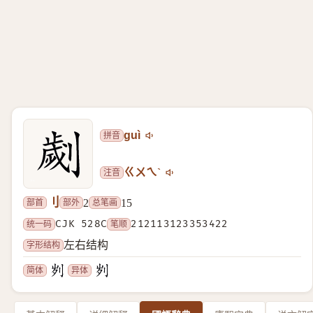
拼音
guì
注音
ㄍㄨㄟˋ
刂
部首
部外
总笔画
2
15
统一码
CJK 528C
笔顺
212113123353422
字形结构
左右结构
简体
异体