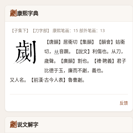
劌
康熙字典
【子集下】【刀字部】 康熙笔画：15 部外笔画：13
【唐韻】居衞切【集韻】【韻會】姑衞
切，
音蹶。【說文】利傷也。从刀，
𠀤
歲聲。【廣韻】割也。【禮·聘義】君子
比德于玉，廉而不劌，義也。
又人名。【前漢·古今人表】魯曹劌。
反馈
劌
说文解字