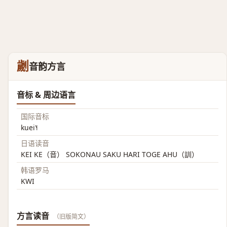
劌
音韵方言
音标 & 周边语言
国际音标
kuei˥˧
日语读音
KEI KE（音） SOKONAU SAKU HARI TOGE AHU（訓）
韩语罗马
KWI
方言读音
（旧版简文）