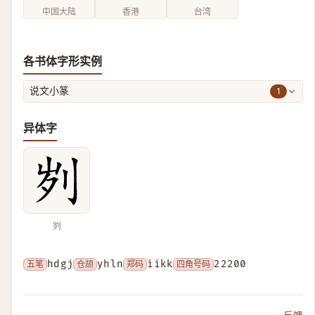
中国大陆
香港
台湾
各书体字形实例
1
说文小篆
异体字
刿
五笔
hdgj
仓颉
yhln
郑码
iikk
四角号码
22200