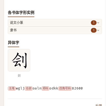
各书体字形实例
1
说文小篆
1
隶书
异体字
刽
五笔
wglj
仓颉
oaln
郑码
odkk
四角号码
82600
反馈