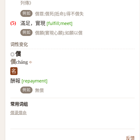
列傳》
例如
償罪;償死(抵命);得不償失
滿足，實現
[fulfill;meet]
例如
償願(實現心願);如願以償
词性变化
償
◎
償
cháng
名
酬報
[repayment]
例如
無償
常用词组
償還
償命
反馈