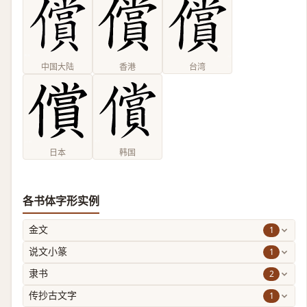
中国大陆
香港
台湾
日本
韩国
各书体字形实例
1
金文
1
说文小篆
2
隶书
1
传抄古文字