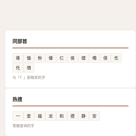
同部首
傃
偭
佾
儓
仨
俟
㒊
㒔
傹
㑅
仛
偤
与「亻」部相关的字
热搜
一
爱
福
龙
和
德
静
安
常被查询的字