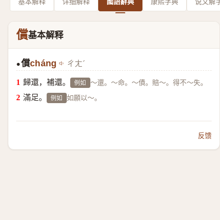
基本解释
详细解释
國語辭典
康熙字典
说文解
償
基本解释
償
cháng
ㄔㄤˊ
●
歸還，補還。
～還。～命。～債。賠～。得不～失。
例如
滿足。
如願以～。
例如
反馈