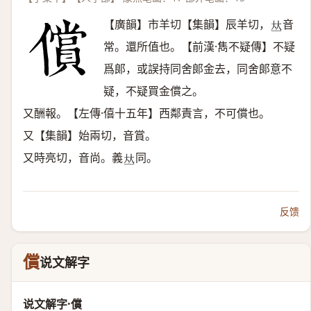
【廣韻】市羊切【集韻】辰羊切，
音
𠀤
常。還所值也。【前漢·雋不疑傳】不疑
爲郞，或誤持同舍郞金去，同舍郞意不
疑，不疑買金償之。
又酬報。【左傳·僖十五年】西鄰責言，不可償也。
又【集韻】始兩切，音賞。
又時亮切，音尚。義
同。
𠀤
反馈
償
说文解字
说文解字·償