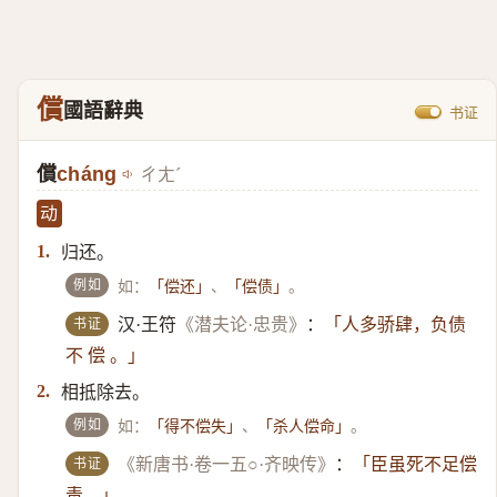
償
國語辭典
书证
償
cháng
ㄔㄤˊ
动
归还。
1.
例如
如：
、
。
「偿还」
「偿债」
书证
汉·王符
《潜夫论·忠贵》
：
「人多骄肆，负债
不 偿 。」
相抵除去。
2.
例如
如：
、
。
「得不偿失」
「杀人偿命」
书证
《新唐书·卷一五○·齐映传》
：
「臣虽死不足偿
责。」