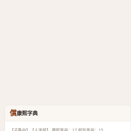
償
康熙字典
【子集中】【人字部】 康熙笔画：17 部外笔画：15