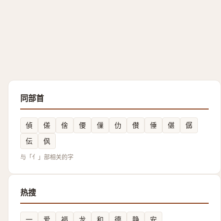
同部首
偵
傞
倽
偠
㑿
仂
儧
倕
偡
僝
伝
㐽
与「亻」部相关的字
热搜
一
爱
福
龙
和
德
静
安