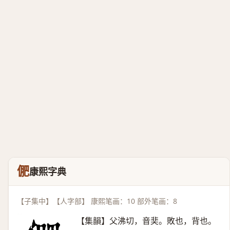
俷
康熙字典
【子集中】【人字部】 康熙笔画：10 部外笔画：8
【集韻】父沸切，音奜。敗也，背也。