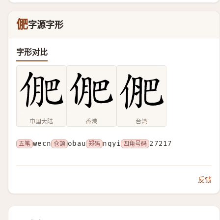
俷
字源字形
字形对比
中国大陆
香港
台湾
五笔
wecn
仓颉
obau
郑码
nqyi
四角号码
27217
反馈