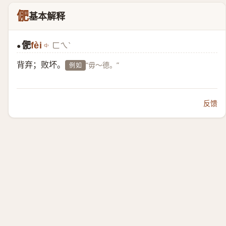
俷
基本解释
俷
fèi
ㄈㄟˋ
●
背弃；败坏。
“毋～德。”
例如
反馈