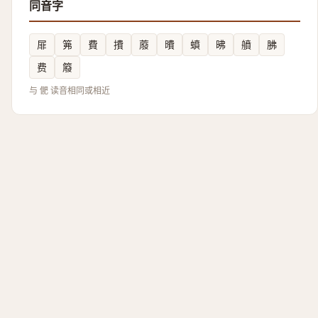
同音字
屝
笰
費
㩌
䕠
曊
蟦
昲
䒈
胇
费
䉬
与 俷 读音相同或相近