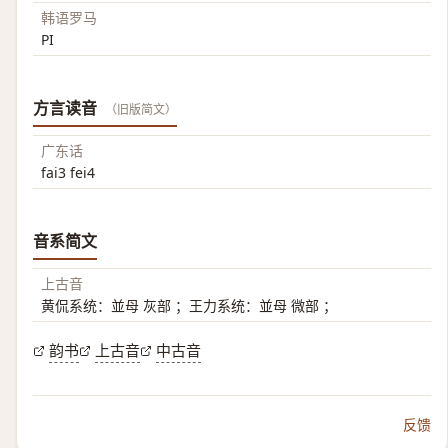
韩语罗马
PI
方言读音
（旧版简文）
广东话
fai3 fei4
音系简文
上古音
黄侃系统：並母 灰部 ；王力系统：並母 微部 ；
韵书
上古音
中古音
反馈