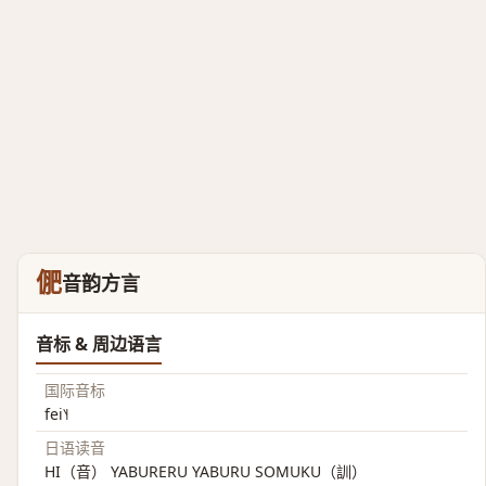
俷
音韵方言
音标 & 周边语言
国际音标
fei˥˧
日语读音
HI（音） YABURERU YABURU SOMUKU（訓）