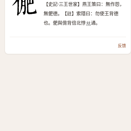
【史記·三王世家】燕王策曰：無作怨，
無俷德。【註】索隱曰：勿使王背德
也。俷與偝背倍北悖
通。
𠀤
反馈