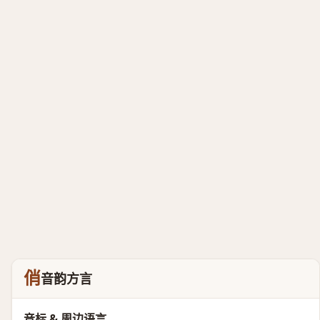
俏
音韵方言
音标 & 周边语言