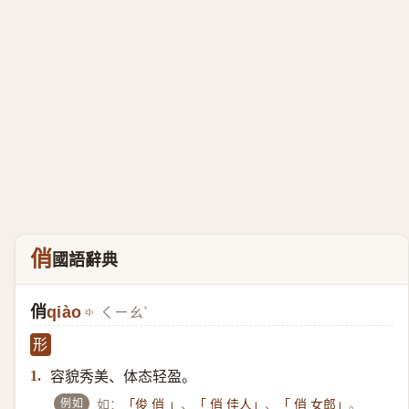
俏
國語辭典
俏
qiào
ㄑㄧㄠˋ
形
容貌秀美、体态轻盈。
1.
例如
如：
、
、
。
「俊 俏 」
「 俏 佳人」
「 俏 女郎」