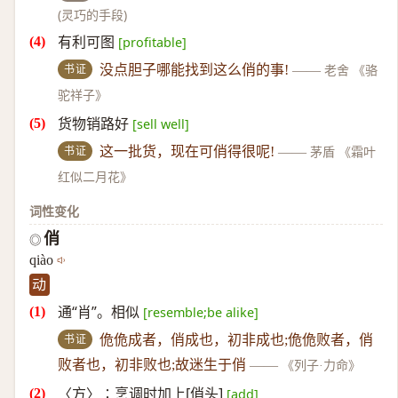
(灵巧的手段)
有利可图
[profitable]
书证
没点胆子哪能找到这么俏的事!
——
老舍 《骆
驼祥子》
货物销路好
[sell well]
书证
这一批货，现在可俏得很呢!
——
茅盾 《霜叶
红似二月花》
词性变化
俏
◎
qiào
动
通“肖”。相似
[resemble;be alike]
书证
佹佹成者，俏成也，初非成也;佹佹败者，俏
败者也，初非败也;故迷生于俏
——
《列子·力命》
〈方〉∶烹调时加上[俏头]
[add]