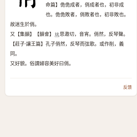
命篇】佹佹成者，俏成者也，初非成
也。佹佹敗者，俏敗者也，初非敗也。
故迷生於俏。
又【集韻】【韻會】
思邀切，音宵。俏然，反琴聲。
𠀤
【莊子·讓王篇】孔子俏然，反琴而弦歌。或作削，義
同。
又好貌。俗謂婦容美好曰俏。
反馈