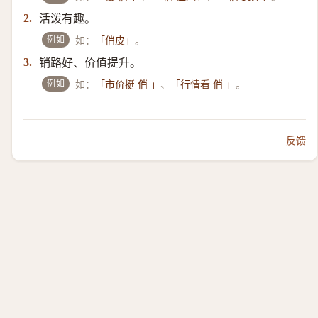
活泼有趣。
2.
例如
如：
。
「俏皮」
销路好、价值提升。
3.
例如
如：
、
。
「市价挺 俏 」
「行情看 俏 」
反馈