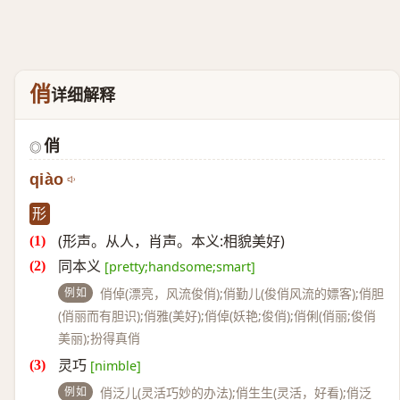
俏
详细解释
俏
◎
qiào
形
(形声。从人，肖声。本义:相貌美好)
同本义
[pretty;handsome;smart]
例如
俏倬(漂亮，风流俊俏);俏勤儿(俊俏风流的嫖客);俏胆
(俏丽而有胆识);俏雅(美好);俏倬(妖艳;俊俏);俏俐(俏丽;俊俏
美丽);扮得真俏
灵巧
[nimble]
例如
俏泛儿(灵活巧妙的办法);俏生生(灵活，好看);俏泛