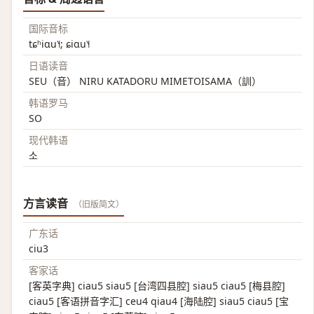
国际音标
tɕʰiɑu˥˧; ɕiɑu˥˧
日语读音
SEU（音） NIRU KATADORU MIMETOISAMA（訓）
韩语罗马
SO
现代韩语
소
方言读音
（旧版简文）
广东话
ciu3
客家话
[客英字典] ciau5 siau5 [台湾四县腔] siau5 ciau5 [梅县腔]
ciau5 [客语拼音字汇] ceu4 qiau4 [海陆腔] siau5 ciau5 [宝