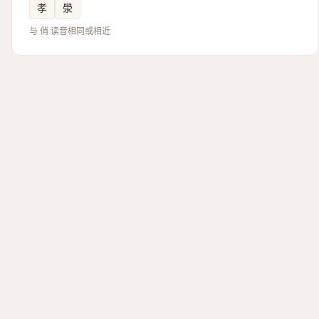
孝
澩
与 俏 读音相同或相近