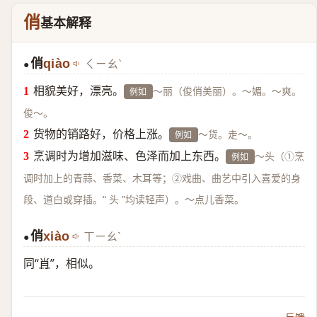
俏
基本解释
俏
qiào
ㄑㄧㄠˋ
●
相貌美好，漂亮。
～丽（俊俏美丽）。～媚。～爽。
例如
俊～。
货物的销路好，价格上涨。
～货。走～。
例如
烹调时为增加滋味、色泽而加上东西。
～头（①烹
例如
调时加上的青蒜、香菜、木耳等；②戏曲、曲艺中引入喜爱的身
段、道白或穿插。“ 头 ”均读轻声）。～点儿香菜。
俏
xiào
ㄒㄧㄠˋ
●
同“
肖
”，相似。