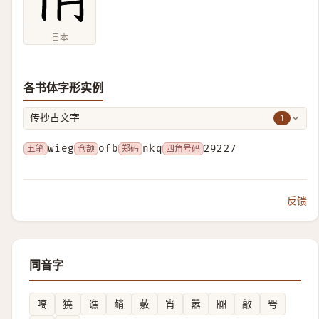
日本
各书体字形实例
1
传抄古文字
五笔
wieg
仓颉
ofb
郑码
nkq
四角号码
29227
反馈
同音字
嗃
獟
谯
䴛
薂
宵
嚣
嚻
㪣
㕺