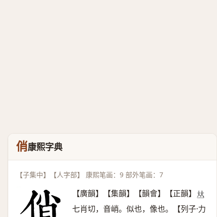
俏
康熙字典
【子集中】【人字部】 康熙笔画：9 部外笔画：7
【廣韻】【集韻】【韻會】【正韻】
𠀤
七肖切，音峭。似也，像也。【列子·力