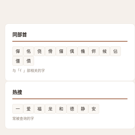
同部首
僤
佲
侥
傦
儸
㒖
儵
侭
候
佔
僵
僨
与「亻」部相关的字
热搜
一
爱
福
龙
和
德
静
安
常被查询的字