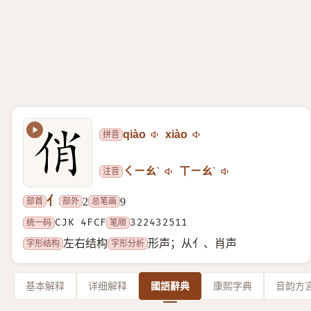
拼音
qiào
xiào
注音
ㄑㄧㄠˋ
ㄒㄧㄠˋ
亻
部首
部外
总笔画
2
9
统一码
CJK 4FCF
笔顺
322432511
字形结构
字形分析
左右结构
形声；从亻、肖声
基本解释
详细解释
國語辭典
康熙字典
音韵方