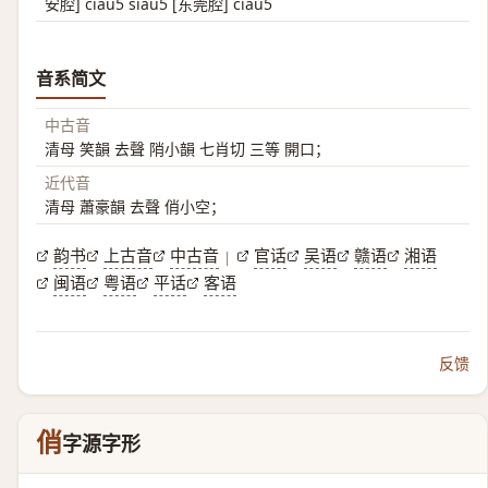
安腔] ciau5 siau5 [东莞腔] ciau5
音系简文
中古音
清母 笑韻 去聲 陗小韻 七肖切 三等 開口；
近代音
清母 蕭豪韻 去聲 俏小空；
韵书
上古音
中古音
官话
吴语
赣语
湘语
|
闽语
粤语
平话
客语
反馈
俏
字源字形