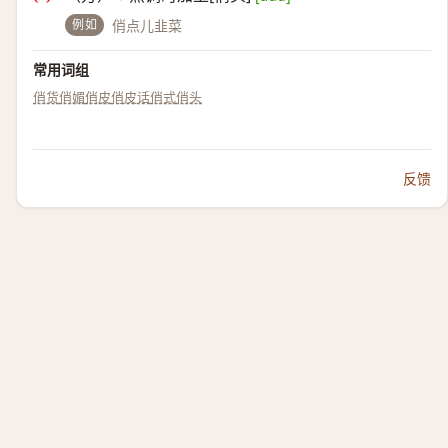
例如
俏点儿韭菜
常用词组
俏货
俏媚
俏皮
俏皮话
俏式
俏头
反馈