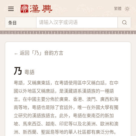
繁體
← 返回「乃」音韵方言
乃
粵語
粵語，又稱廣東話，在粵語使用區中又稱白話，在中
國以外地區又稱唐話，是漢藏語系漢語族的一種語
言。在中國主要分佈於廣東、香港、澳門、廣西和海
南等地，粵語也是除了官話外，唯一在外國大學有獨
立研究的漢語族語言。此外，粵語在東南亞的新加
坡、馬來西亞、越南、印尼等以及北美洲、歐洲和澳
洲、新西蘭、聖誕島等地的華人社區都有廣泛分佈。