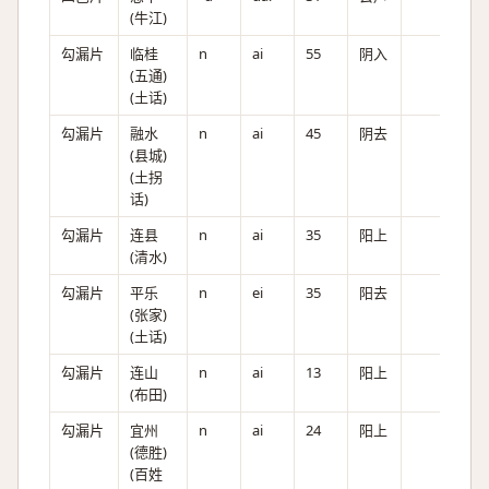
(牛江)
勾漏片
临桂
n
ai
55
阴入
(五通)
(土话)
勾漏片
融水
n
ai
45
阴去
(县城)
(土拐
话)
勾漏片
连县
n
ai
35
阳上
(清水)
勾漏片
平乐
n
ei
35
阳去
(张家)
(土话)
勾漏片
连山
n
ai
13
阳上
(布田)
勾漏片
宜州
n
ai
24
阳上
(德胜)
(百姓