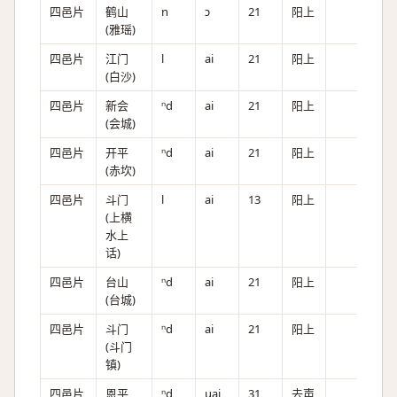
四邑片
鹤山
n
ɔ
21
阳上
(雅瑶)
四邑片
江门
l
ai
21
阳上
(白沙)
四邑片
新会
ⁿd
ai
21
阳上
(会城)
四邑片
开平
ⁿd
ai
21
阳上
(赤坎)
四邑片
斗门
l
ai
13
阳上
(上横
水上
话)
四邑片
台山
ⁿd
ai
21
阳上
(台城)
四邑片
斗门
ⁿd
ai
21
阳上
(斗门
镇)
四邑片
恩平
ⁿd
uai
31
去声