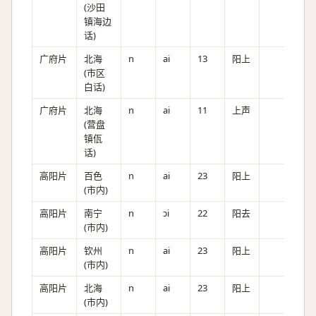
(沙田
镇海边
话)
广府片
北海
n
ai
13
阳上
(市区
白话)
广府片
北海
n
ai
11
上声
(营盘
镇佤
话)
高阳片
百色
n
ai
23
阳上
(市内)
高阳片
南宁
n
ɔi
22
阳去
(市内)
高阳片
钦州
n
ai
23
阳上
(市内)
高阳片
北海
n
ai
23
阳上
(市内)