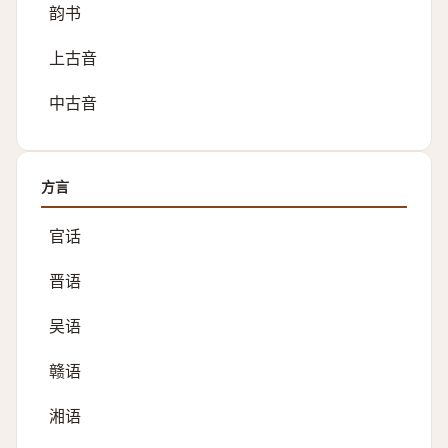
韵书
上古音
中古音
方言
官话
晋语
吴语
赣语
湘语