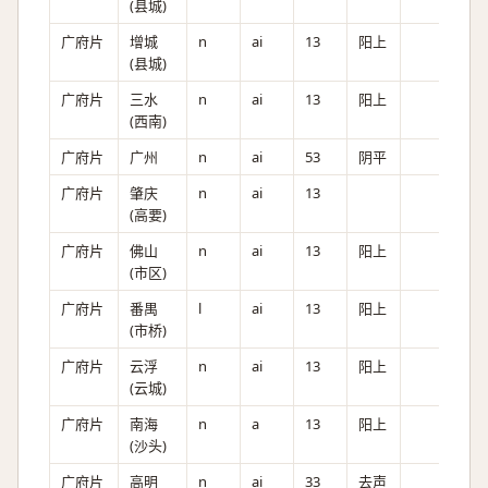
(县城)
广府片
增城
n
ai
13
阳上
(县城)
广府片
三水
n
ai
13
阳上
(西南)
广府片
广州
n
ai
53
阴平
广府片
肇庆
n
ai
13
(高要)
广府片
佛山
n
ai
13
阳上
(市区)
广府片
番禺
l
ai
13
阳上
(市桥)
广府片
云浮
n
ai
13
阳上
(云城)
广府片
南海
n
a
13
阳上
(沙头)
广府片
高明
n
ai
33
去声