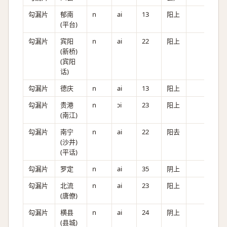
勾漏片
郁南
n
ai
13
阳上
(平台)
勾漏片
宾阳
n
ai
22
阳上
(新桥)
(宾阳
话)
勾漏片
德庆
n
ai
13
阳上
勾漏片
贵港
n
ɔi
23
阳上
(南江)
勾漏片
南宁
n
ai
22
阳去
(沙井)
(平话)
勾漏片
罗定
n
ai
35
阴上
勾漏片
北流
n
ai
23
阳上
(唐僚)
勾漏片
横县
n
ai
24
阴上
(县城)