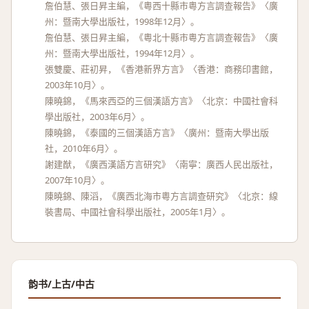
詹伯慧、張日昇主編，《粵西十縣市粵方言調查報告》〈廣
州：暨南大學出版社，1998年12月〉。
詹伯慧、張日昇主編，《粵北十縣市粵方言調查報告》〈廣
州：暨南大學出版社，1994年12月〉。
張雙慶、莊初昇，《香港新界方言》〈香港：商務印書館，
2003年10月〉。
陳曉錦，《馬來西亞的三個漢語方言》〈北京：中國社會科
學出版社，2003年6月〉。
陳曉錦，《泰國的三個漢語方言》〈廣州：暨南大學出版
社，2010年6月〉。
謝建猷，《廣西漢語方言研究》〈南寧：廣西人民出版社，
2007年10月〉。
陳曉錦、陳滔，《廣西北海市粵方言調查研究》〈北京：線
裝書局、中國社會科學出版社，2005年1月〉。
韵书/上古/中古