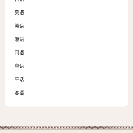
吴语
赣语
湘语
闽语
粤语
平话
客语