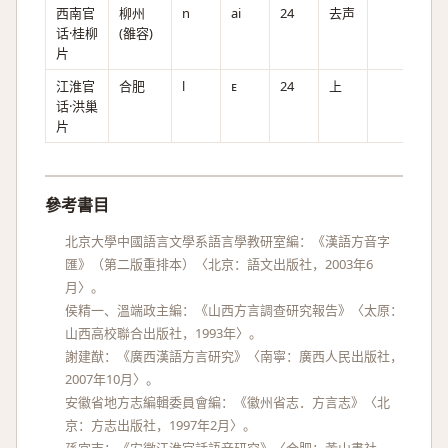
西南官
柳州
n
ai
24
去声
话·桂柳
(雒容)
片
江淮官
合肥
l
ᴇ
24
上
话·洪巢
片
參考書目
北京大學中國語言文學系語言學教研室編：《漢語方音字
匯》（第二版重排本）〈北京：語文出版社，2003年6
月〉。
侯精一、溫端政主編：《山西方言調查研究報告》〈太原：
山西高校聯合出版社，1993年〉。
謝建猷：《廣西漢語方言研究》〈南寧：廣西人民出版社，
2007年10月〉。
安徽省地方志編輯委員會編：《徽州省志．方言志》〈北
京：方志出版社，1997年2月〉。