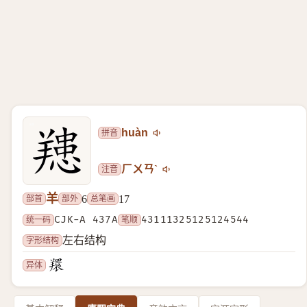
拼音
huàn
注音
ㄏㄨㄢˋ
羊
部首
部外
总笔画
6
17
统一码
CJK-A 437A
笔顺
43111325125124544
字形结构
左右结构
异体