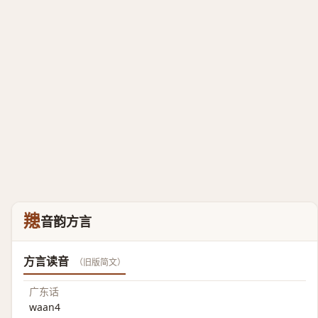
䍺
音韵方言
方言读音
（旧版简文）
广东话
waan4