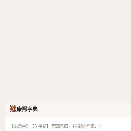
䍺
康熙字典
【未集中】【羊字部】 康熙笔画：17 部外笔画：11