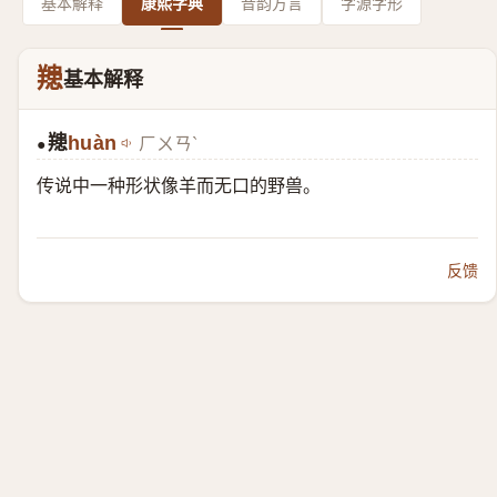
基本解释
康熙字典
音韵方言
字源字形
䍺
基本解释
䍺
huàn
ㄏㄨㄢˋ
●
传说中一种形状像羊而无口的野兽。
反馈