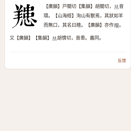
【廣韻】戸關切【集韻】胡關切，
音
𠀤
環。【山海經】洵山有獸焉，其狀如羊
而無口，其名曰䍺。【廣韻】亦作
。
𦏖
又【廣韻】【集韻】
胡慣切，音患。義同。
𠀤
反馈