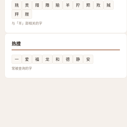
䍮
羙
䍳
䍼
羭
羊
羜
羓
䍩
羬
䍬
羰
与「羊」部相关的字
热搜
一
爱
福
龙
和
德
静
安
常被查询的字