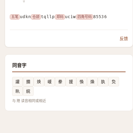
𦏖
五笔
udkn
仓颉
tqllp
郑码
uciw
四角号码
85536
反馈
同音字
讙
攌
焕
嵈
豢
援
愌
煥
肒
烉
䀓
綄
与 䍺 读音相同或相近