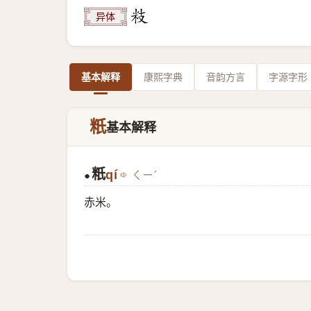
异体
基本解释
康熙字典
音韵方言
字源字形
䉻
基本解释
䉻
qí
ㄑㄧˊ
●
赤米。