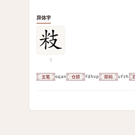
异体字
𥸳
五笔
仓颉
郑码
oqan
fdhvp
ufrh