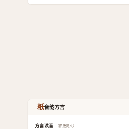
䉻
音韵方言
方言读音
（旧版简文）