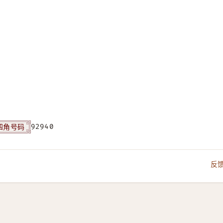
四角号码
92940
反