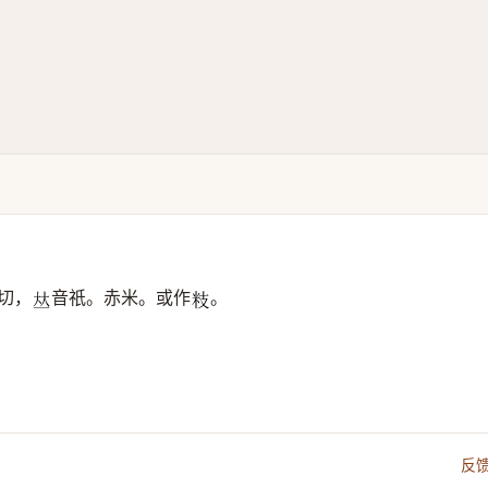
切，
音祇。赤米。或作
。
𠀤
𥸳
反