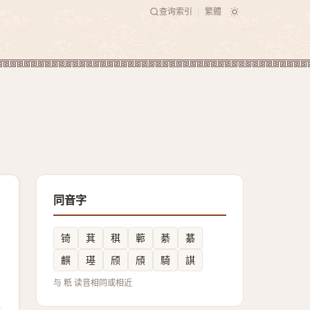
查询索引
繁體
|
同音字
锜
萁
稘
䕤
綦
藄
麒
璂
颀
頎
騎
諆
与 䉻 读音相同或相近