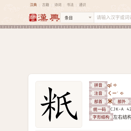
汉典
古籍
诗词
书法
通识
|
|
|
|
拼音
qí
注音
ㄑㄧˊ
部首
米
部外
统一码
CJK-A 4
字形结构
左右结