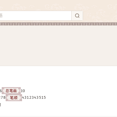
总笔画
6
10
笔顺
27B
4312343515
构