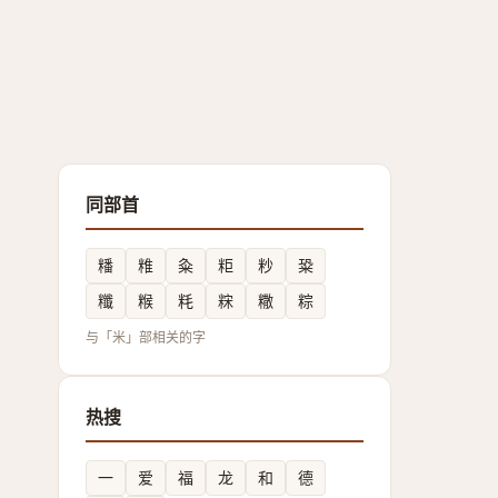
同部首
䊩
䊒
粂
粔
粆
䊄
䊱
糇
粍
䊉
糤
粽
与「米」部相关的字
热搜
一
爱
福
龙
和
德