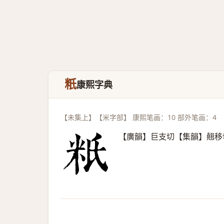
䉻
康熙字典
【未集上】【米字部】 康熙笔画：10 部外笔画：4
【廣韻】巨支切【集韻】翹移