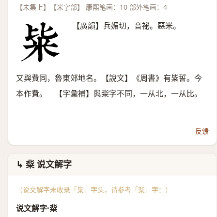
【未集上】【米字部】 康熙笔画：10 部外笔画：4
【廣韻】兵媚切，音祕。惡米。
又與費同，魯東郊地名。【說文】《周書》有粊誓。今
本作費。 【字彙補】與䉾字不同，一从北，一从比。
反馈
↳ 䉾 说文解字
（说文解字未收录「粊」字头，请参考「
䉾
」字：）
说文解字·䉾