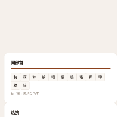
同部首
䊅
糢
粹
糩
粌
糫
糄
糌
糏
䊤
䊁
䊞
与「米」部相关的字
热搜