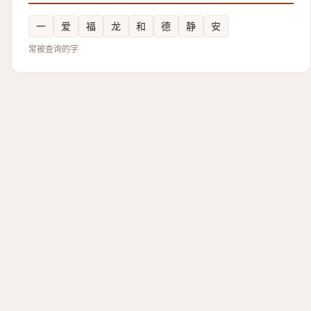
一
爱
福
龙
和
德
静
安
常被查询的字