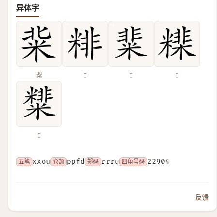
异体字
䉾
𥺘
𥺟
𥼠
𥽑
五笔
xxou
仓颉
ppfd
郑码
rrru
四角号码
22904
反馈