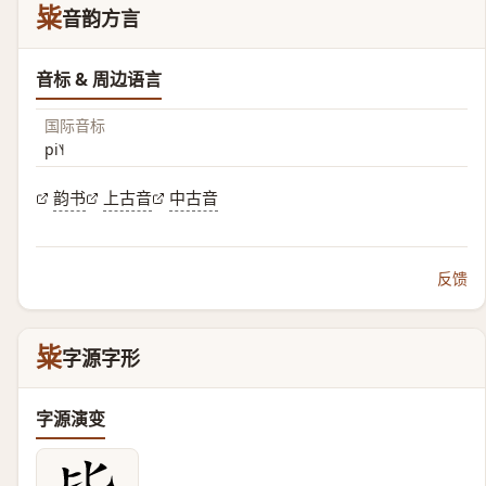
粊
音韵方言
音标 & 周边语言
国际音标
pi˥˧
韵书
上古音
中古音
反馈
粊
字源字形
字源演变