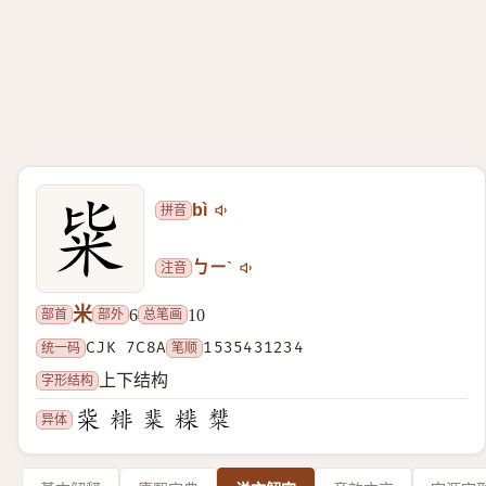
拼音
bì
注音
ㄅㄧˋ
米
部首
部外
总笔画
6
10
统一码
CJK 7C8A
笔顺
1535431234
字形结构
上下结构
异体