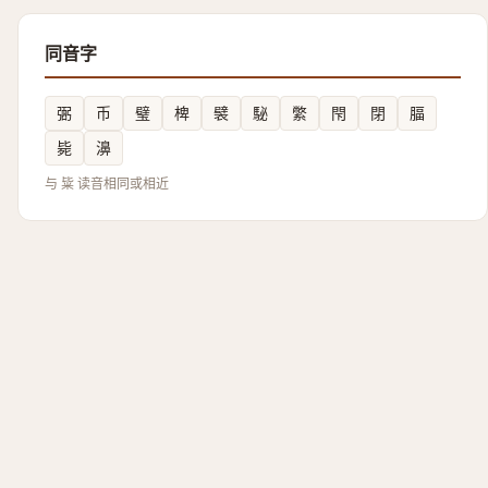
同音字
弻
币
璧
椑
襞
駜
䌘
閇
閉
腷
毙
濞
与 粊 读音相同或相近