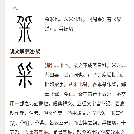
卷七
惡米也。从米北聲。《周書》有《䉾
誓》。兵媚切
说文解字注·䉾
(粊)
惡米也。
粟之不成者曰秕，米之惡
者曰粊，其音同也。莊子：塵垢粃康。
粃卽粊字。
从米比聲。
各本篆作粊，解
云北聲，今正。粊在古音十五部，不當
用一部之北諧聲也，經典釋文、五經文字皆不誤。若廣
韵作粊，注云：說文作䉾。葢由說文之誤巳久。玉篇作
，作
，作䉾，皆云惡米，而皆粊之誤。兵媚切。十
𥺟
𥺘
五部。
周書有粊誓。
尙書粊誓，卽今所用衛包妄改本之