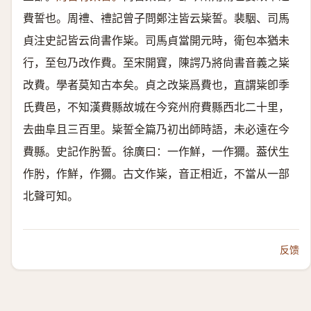
費誓也。周禮、禮記曾子問鄭注皆云粊誓。裴駰、司馬
貞注史記皆云尙書作粊。司馬貞當開元時，衛包本猶未
行，至包乃改作費。至宋開寶，陳諤乃將尙書音義之粊
改費。學者莫知古本矣。貞之改粊爲費也，直謂粊卽季
氏費邑，不知漢費縣故城在今兖州府費縣西北二十里，
去曲阜且三百里。粊誓全篇乃初出師時語，未必遠在今
費縣。史記作肹誓。徐廣曰：一作鮮，一作獮。葢伏生
作肹，作鮮，作獮。古文作粊，音正相近，不當从一部
北聲可知。
反馈