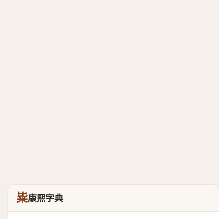
粊
康熙字典