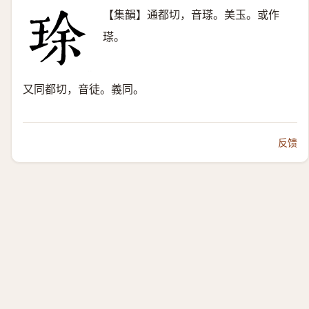
【集韻】通都切，音瑹。美玉。或作
瑹。
又同都切，音徒。義同。
反馈