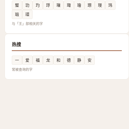
㻨
玏
玓
琈
璅
㻓
璯
㻮
琝
玮
瑖
璖
与「王」部相关的字
热搜
一
爱
福
龙
和
德
静
安
常被查询的字