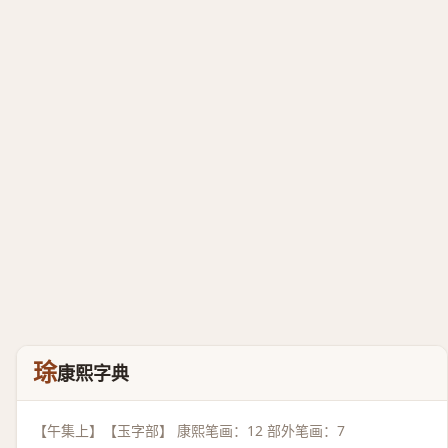
㻌
康熙字典
【午集上】【玉字部】 康熙笔画：12 部外笔画：7