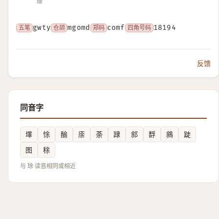
瑹
五笔
gwty
仓颉
mgomd
郑码
comf
四角号码
18194
反馈
同音字
墿
悇
䤅
庩
荼
䠈
䣄
馟
䳜
跿
图
稌
与 㻌 读音相同或相近