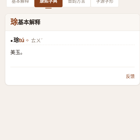
基本解释
康熙字典
音韵方言
字源字形
㻌
基本解释
㻌
tú
ㄊㄨˊ
●
美玉。
反馈