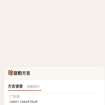
㻌
音韵方言
方言读音
（旧版简文）
广东话
caau1 caau4 tou4