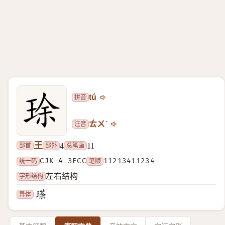
拼音
tú
注音
ㄊㄨˊ
王
部首
部外
总笔画
4
11
统一码
CJK-A 3ECC
笔顺
11213411234
字形结构
左右结构
异体