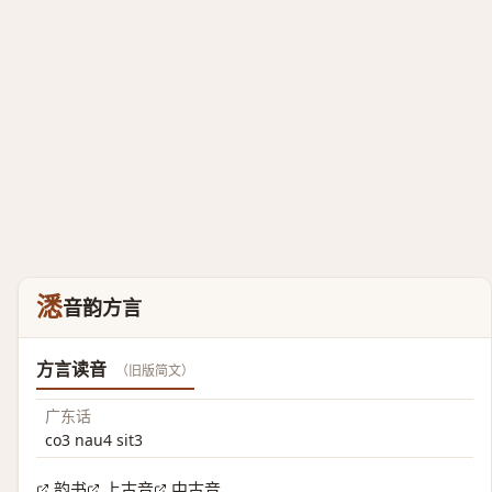
㴽
音韵方言
方言读音
（旧版简文）
广东话
co3 nau4 sit3
韵书
上古音
中古音