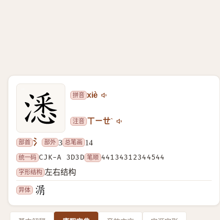
拼音
xiè
注音
ㄒㄧㄝˋ
氵
部首
部外
总笔画
3
14
统一码
CJK-A 3D3D
笔顺
44134312344544
字形结构
左右结构
异体