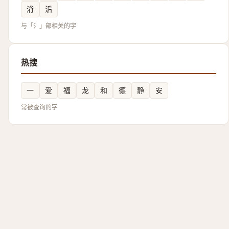
浳
洉
与「氵」部相关的字
热搜
一
爱
福
龙
和
德
静
安
常被查询的字