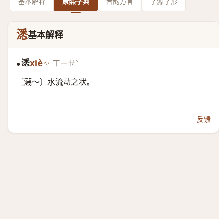
基本解释
康熙字典
音韵方言
字源字形
㴽
基本解释
㴽
xiè
ㄒㄧㄝˋ
●
〔瀎～〕水流动之状。
反馈