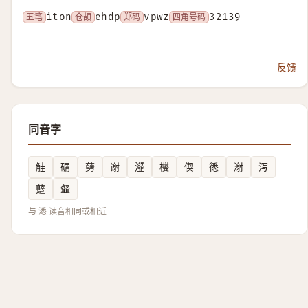
五笔
iton
仓颉
ehdp
郑码
vpwz
四角号码
32139
反馈
同音字
觟
碿
㔑
谢
瀣
㰔
偰
㣰
㴬
泻
躠
韰
与 㴽 读音相同或相近