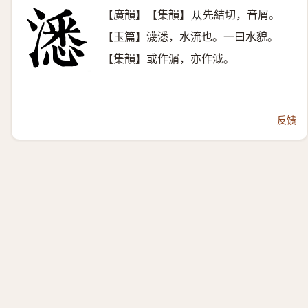
【廣韻】【集韻】
先結切，音屑。
𠀤
【玉篇】瀎㴽，水流也。一曰水貌。
【集韻】或作㴮，亦作泧。
反馈