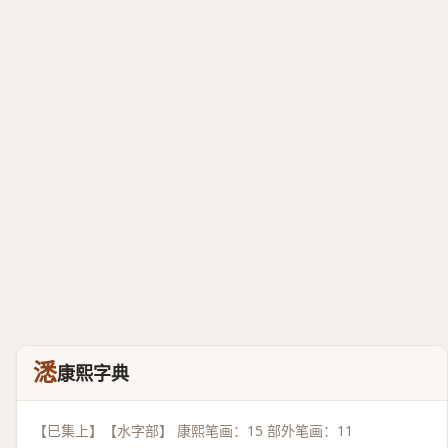
㴽
康熙字典
【巳集上】【水字部】 康熙笔画：15 部外笔画：11