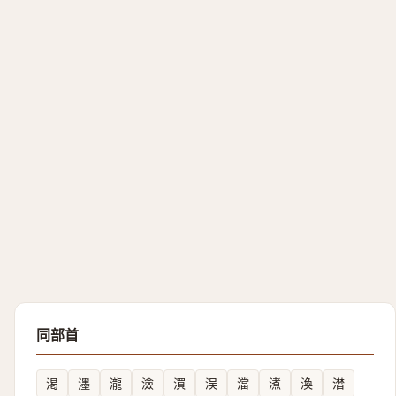
同部首
渇
濹
瀧
澰
㵋
洖
澢
㵭
渙
澘