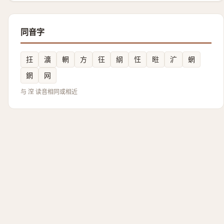
同音字
抂
瀇
輞
方
彺
䋄
忹
暀
㲿
蝄
龬
网
与 㴏 读音相同或相近