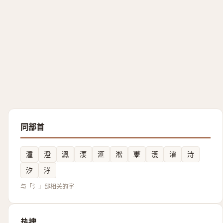
同部首
潼
澄
㵯
㴗
滙
淞
鿿
濩
瀖
洔
汐
涍
与「氵」部相关的字
热搜