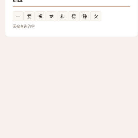
一
爱
福
龙
和
德
静
安
常被查询的字