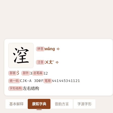
拼音
wǎng
注音
ㄨㄤˇ
氵
部首
部外
总笔画
3
12
统一码
CJK-A 3D0F
笔顺
441445341121
字形结构
左右结构
基本解释
康熙字典
音韵方言
字源字形