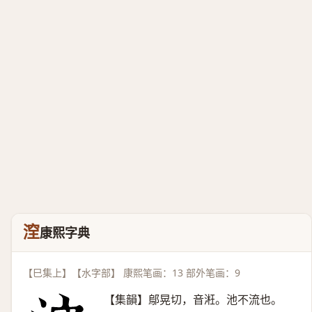
㴏
康熙字典
【巳集上】【水字部】 康熙笔画：13 部外笔画：9
【集韻】鄔晃切，音㳹。池不流也。