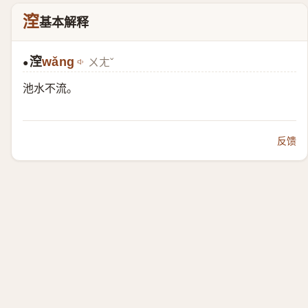
㴏
基本解释
㴏
wǎng
ㄨㄤˇ
●
池水不流。
反馈