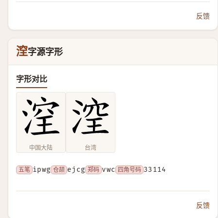
反馈
㴏
字源字形
字形对比
中国大陆
台湾
五笔
ipwg
仓颉
ejcg
郑码
vwc
四角号码
33114
反馈