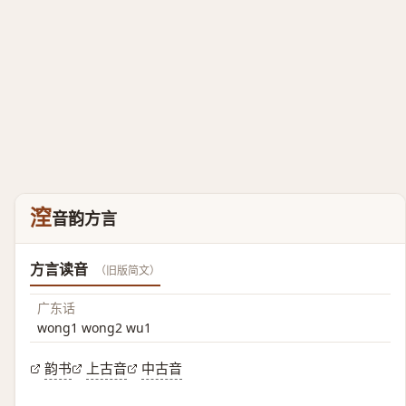
㴏
音韵方言
方言读音
（旧版简文）
广东话
wong1 wong2 wu1
韵书
上古音
中古音