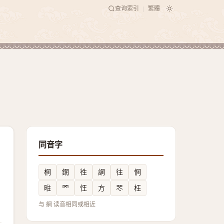
查询索引
繁體
|
同音字
棢
龬
徃
誷
往
惘
暀
罓
忹
方
罖
枉
与 網 读音相同或相近