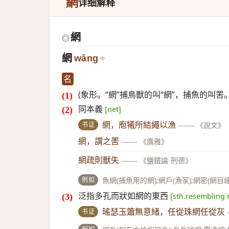
網
详细解释
網
◎
網
wǎng
名
(象形。“網”捕鳥獸的叫“網”，捕魚的叫
同本義
[net]
书证
網，庖犧所結繩以漁
——
《說文》
網，謂之罟
——
《廣雅》
網疏則獸失
——
《鹽鐵論·刑德》
例如
魚網(捕魚用的網);網戶(漁家);網密(網目細
泛指多孔而狀如網的東西
[sth.resembling 
书证
瑤瑟玉簫無意緒，任從珠網任從灰