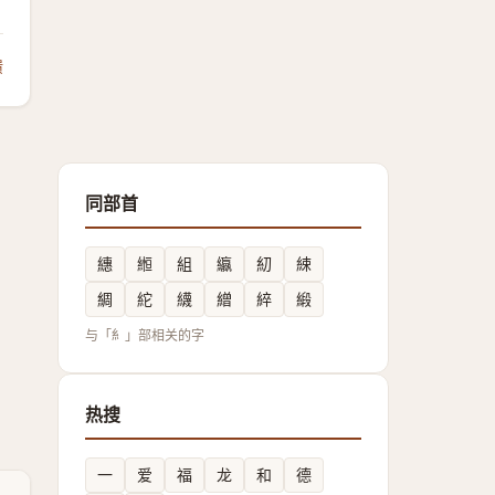
馈
同部首
繐
縆
組
䌱
糿
綀
綢
紽
䌩
繒
綷
緞
与「糹」部相关的字
热搜
一
爱
福
龙
和
德