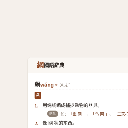
網
國語辭典
網
wǎng
ㄨㄤˇ
名
用绳线编成捕捉动物的器具。
1.
例如
如：
、
、
「鱼 网 」
「鸟 网 」
「三天打
像 网 状的东西。
2.