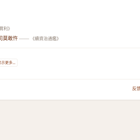
·賞利》
司莫敢忤
——
《續資治通鑑》
显示更多...
反