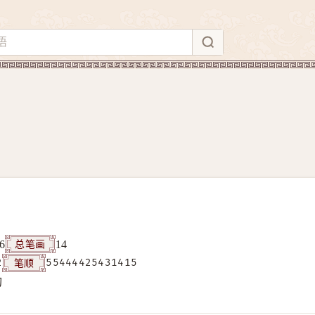
总笔画
6
14
笔顺
2
55444425431415
构