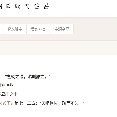
说文解字
音韵方言
字源字形
：“魚網之設，鴻則離之。”
》
刻方連些。”
下異能之士。”
第七十三章：“天網恢恢，疏而不失。”
《老子》