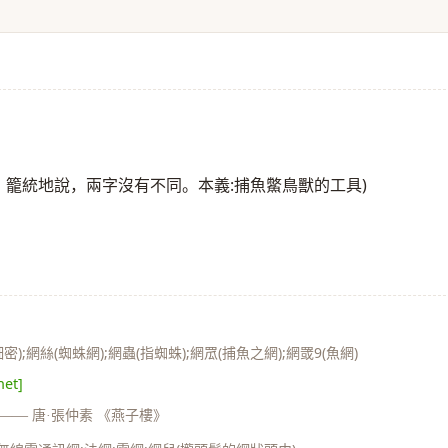
罟。籠統地說，兩字沒有不同。本義:捕魚鱉鳥獸的工具)
密);網絲(蜘蛛網);網蟲(指蜘蛛);網罛(捕魚之網);網罭9(魚網)
net]
——
唐·張仲素 《燕子樓》