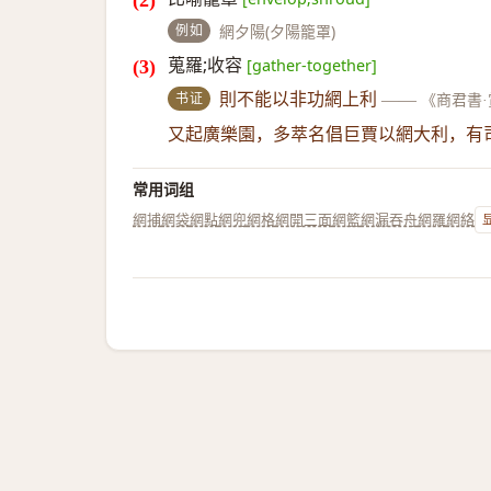
例如
網夕陽(夕陽籠罩)
蒐羅;收容
[gather-together]
书证
則不能以非功網上利
——
《商君書
又起廣樂園，多萃名倡巨賈以網大利，有
常用词组
網捕
網袋
網點
網兜
網格
網開三面
網籃
網漏吞舟
網羅
網絡