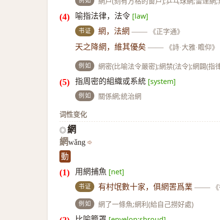
例如
網戶(刻有方格的窗戶);乒乓球網;雷達網
喻指法律，法令
[law]
书证
網，法網
——
《正字通》
天之降網，維其優矣
——
《詩·大雅·瞻仰》
例如
網密(比喻法令嚴密);網禁(法令);網闢(指律
指周密的組織或系統
[system]
例如
關係網;統治網
词性变化
網
◎
網
wǎng
動
用網捕魚
[net]
书证
有村氓數十家，俱網罟爲業
——
《
例如
網了一條魚;網利(給自己撈好處)
比喻籠罩
[envelop;shroud]