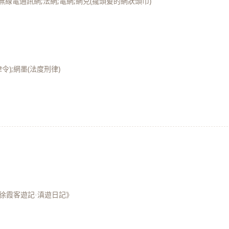
;無線電通訊網;法網;電網;網兒(攏頭髮的網狀頭巾)
令);網墨(法度刑律)
徐霞客遊記·滇遊日記》