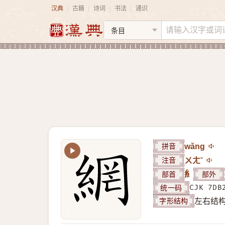
汉典
古籍
诗词
书法
通识
|
|
|
|
拼音
wǎng
注音
ㄨㄤˇ
部首
糹
部外
统一码
CJK 7DB
字形结构
左右结