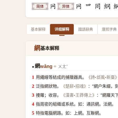
简体
异体
基本解释
详细解释
國語辭典
康熙字典
網
基本解释
網
wǎng
ㄨㄤˇ
●
用繩線等結成的捕獵器具。
《詩•邶風•新臺
泛指網狀物。
：“網户朱綴，
《楚辭•招魂》
捜羅；收容。
：“網羅天
《漢書•王莽傳上》
指周密的組織或系統。如：通訊網。法網。
特指電腦網路。如：上網。互聯網。