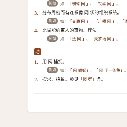
例如
如：
、
。
「蜘蛛 网 」
「铁丝 网 」
分布周密而有连系像 网 状的组织系统。
3.
例如
如：
、
、
「交通 网 」
「广播 网 」
「通
比喻能约束人的事物、理法。
4.
例如
如：
、
。
「法 网 」
「天罗地 网 」
动
用 网 捕捉。
1.
例如
如：
、
「 网 蜻蜓」
「 网 了一条鱼」
搜求、招致。参见
条。
2.
「
网罗
」