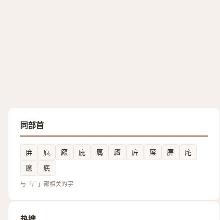
同部首
庰
㡾
廏
庇
庽
㢒
庍
庺
㢅
㡯
㢜
㡳
与「广」部相关的字
热搜