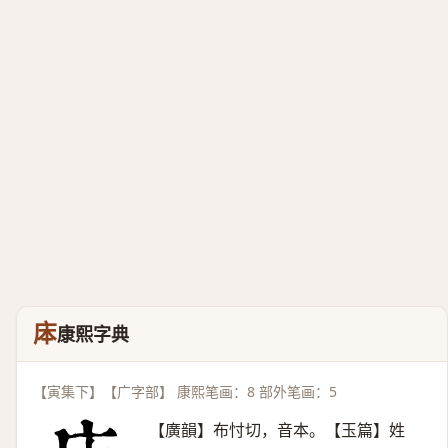
㡷
康熙字典
【寅集下】【广字部】 康熙笔画：8 部外笔画：5
【廣韻】布忖切，音本。【玉篇】姓