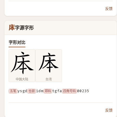
反馈
㡷
字源字形
字形对比
中国大陆
台湾
五笔
ysgd
仓颉
idm
郑码
tgfa
四角号码
00235
反馈