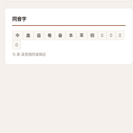
同音字
夲
㮺
楍
奙
畚
本
苯
翉
𤲙
𮲞
𤙃
𪱻
与 㡷 读音相同或相近