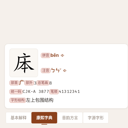
拼音
běn
注音
ㄅㄣˇ
广
部首
部外
总笔画
3
8
统一码
CJK-A 3877
笔顺
41312341
字形结构
左上包围结构
基本解释
康熙字典
音韵方言
字源字形