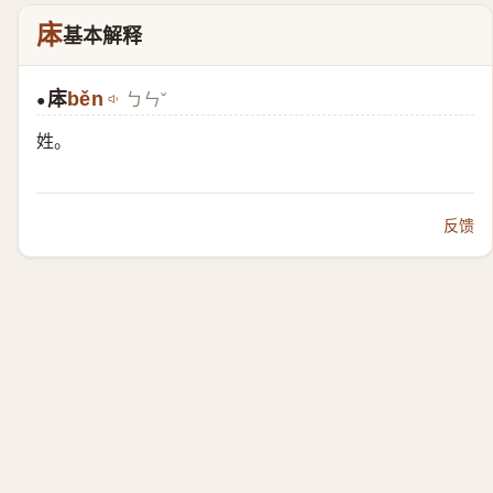
㡷
基本解释
㡷
běn
ㄅㄣˇ
●
姓。
反馈