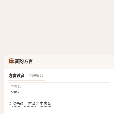
㡷
音韵方言
方言读音
（旧版简文）
广东话
bun2
韵书
上古音
中古音