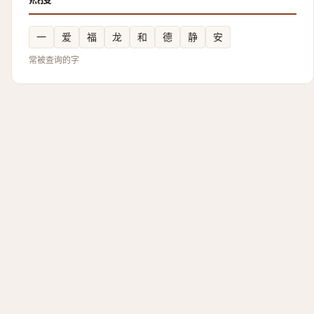
一
爱
福
龙
和
德
静
安
常被查询的字