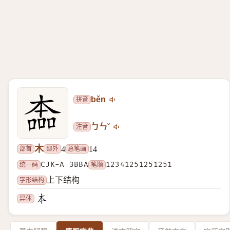
拼音
běn
注音
ㄅㄣˇ
木
部首
部外
总笔画
4
14
统一码
CJK-A 3BBA
笔顺
12341251251251
字形结构
上下结构
异体