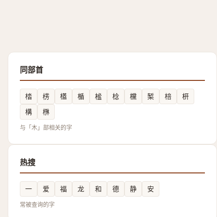
同部首
㭼
㭶
㯼
楯
榓
棯
欓
椠
棓
枅
構
㮊
与「木」部相关的字
热搜
一
爱
福
龙
和
德
静
安
常被查询的字