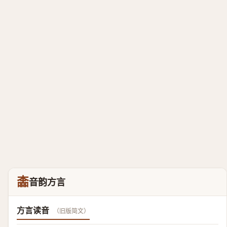
㮺
音韵方言
方言读音
（旧版简文）