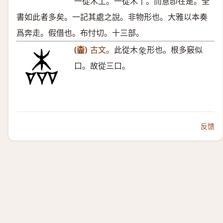
一從木丄。一從木丅。而意卽在是。全
書如此者多矣。一記其處之說。非物形也。大雅以本奏
爲奔走。假借也。布忖切。十三部。
(楍)
古文。
此從木
形也。根多竅似
𧰼
口。故從三口。
反馈