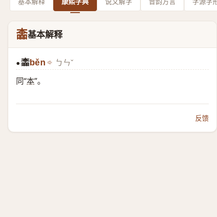
基本解释
康熙字典
说文解字
音韵方言
字源字
㮺
基本解释
㮺
běn
ㄅㄣˇ
●
同“
本
”。
反馈