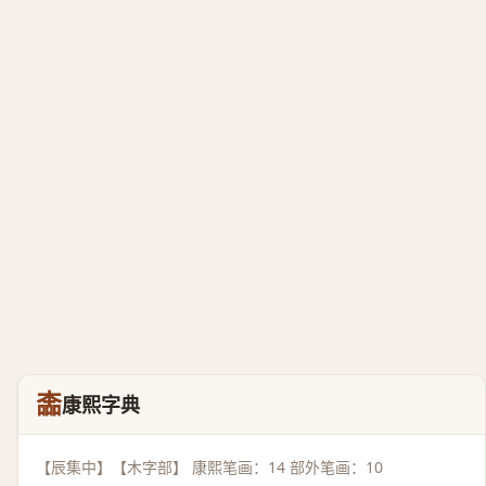
㮺
康熙字典
【辰集中】【木字部】 康熙笔画：14 部外笔画：10