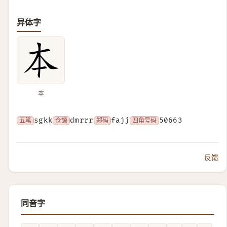
异体字
本
五笔
sgkk
仓颉
dmrrr
郑码
fajj
四角号码
50663
反馈
同音字