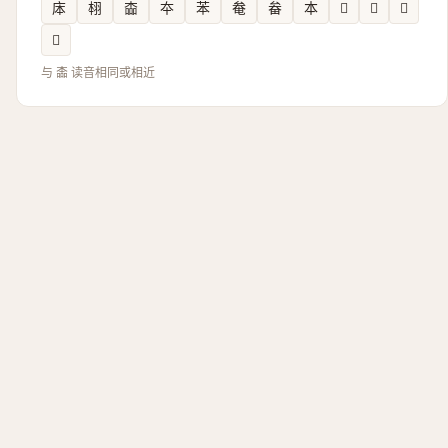
㡷
翉
楍
夲
苯
奙
畚
本
𣄏
𡊖
𩒅
𤲙
与 㮺 读音相同或相近