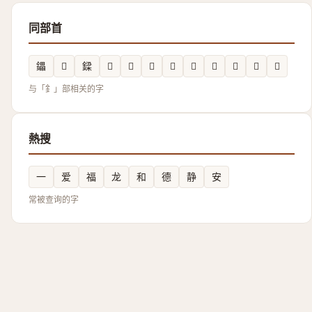
同部首
鑘
𫓌
𨫟
𨮍
𨨀
𨥸
𨨣
𨮔
𨪈
𨦬
𨭄
𨨹
与「釒」部相关的字
熱搜
一
爱
福
龙
和
德
静
安
常被查询的字