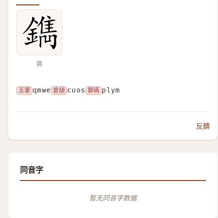
鐫
五筆
qmwe
倉頡
cuos
鄭碼
plym
反饋
同音字
暂无同音字数据