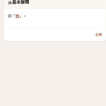
基本解釋
𨭽
同
。
「
镌
」
反饋