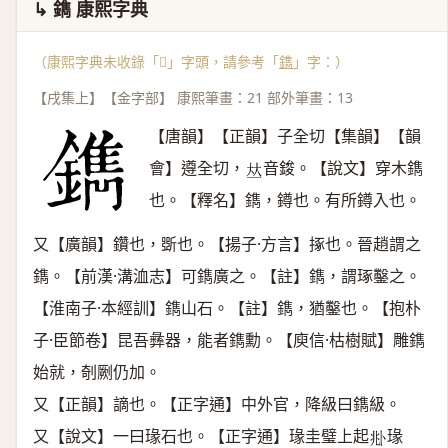
↳ 鐫 康熙字典
（康熙字典未收錄「𨭽」字頭，請參考「
鐫
」字：）
【戌集上】【金字部】 康熙筆畫：21 部外筆畫：13
【唐韻】【正韻】子全切【集韻】【韻
會】遵全切，
音鋑。【說文】穿木鐫
𠀤
也。【釋名】鐫，鐏也。有所鐏入也。
又【廣韻】鑽也，斲也。【揚子·方言】㧻也。晉趙謂之
鐫。【前漢·溝洫志】可鐫廣之。【註】鐫，謂琢鑿之。
【淮南子·本經訓】鐫山石。【註】鐫，猶鑿也。【抱朴
子·臣節卷】昆吾彝器，能者鐫勳。【庾信·枯樹賦】雕鐫
始就，剞劂仍加。
又【正韻】謫也。【正字通】中外官，降級曰鐫級。
又【說文】一曰瑑石也。【正字通】瑑圭璧上起
瑑
𠧞