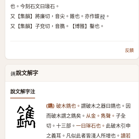
也。今刻石文曰瑑石。
又【集韻】將廉切，音尖。錐也。亦作鋑
。
𥍯
又【集韻】子兗切，音臇。【博雅】鑿也。
反饋
說文解字
𨭽
說文解字注
(鐫)
破木鐫也。
謂破木之器曰鐫也。因
而破木謂之鐫矣。
从金。雋聲。
子全
切。十三部。
一曰琢石也。
此破木引申
之義耳。凡似此者皆淺人所增也。
讀若