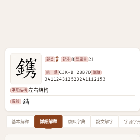
釒
部首
部外
總筆畫
8
21
統一碼
CJK-B 28B7D
筆順
341124312523241112153
字形結構
左右结构
異體
基本解釋
詳細解釋
康熙字典
說文解字
字源字