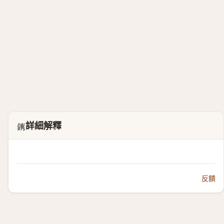
詳細解釋
𨭽
反饋