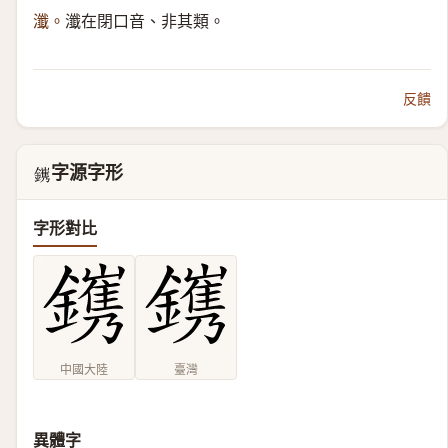
瀸。
瀸在閉口音、非其類。
反饋
字源字形
𨭽
字形對比
中國大陸
臺灣
異體字