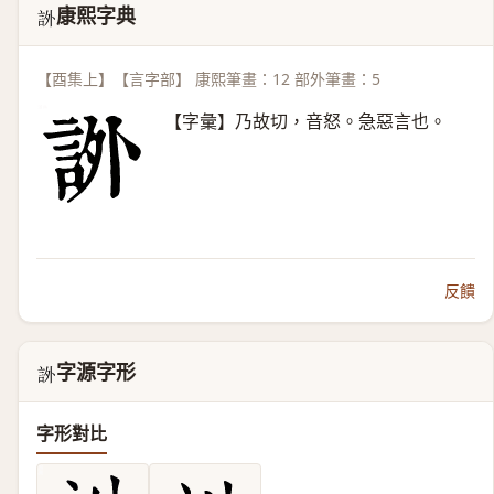
康熙字典
𧦨
【酉集上】【言字部】 康熙筆畫：12 部外筆畫：5
【字彙】乃故切，音怒。急惡言也。
反饋
字源字形
𧦨
字形對比