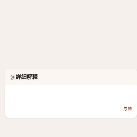
詳細解釋
𧦨
反饋