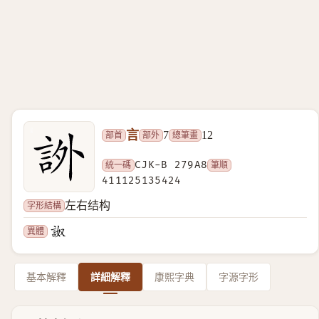
言
部首
部外
總筆畫
7
12
統一碼
CJK-B 279A8
筆順
411125135424
字形結構
左右结构
異體
基本解釋
詳細解釋
康熙字典
字源字形