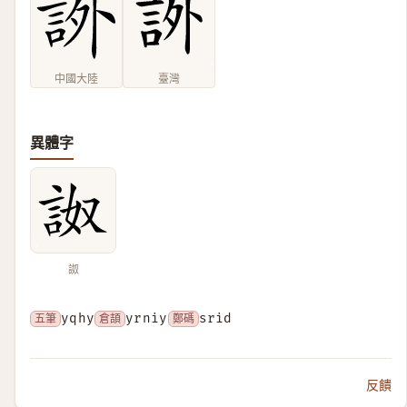
中國大陸
臺灣
異體字
詉
五筆
yqhy
倉頡
yrniy
鄭碼
srid
反饋