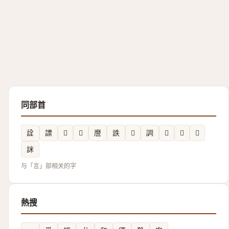
同部首
詮
謤
𮘭
𬢢
䜆
詄
𧥭
調
𧥯
𮙃
𧥡
詸
与「言」部相关的字
熱搜