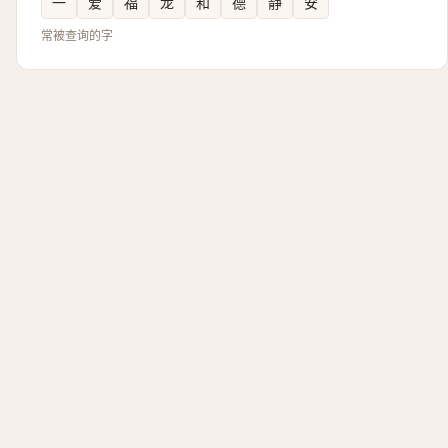
一
爱
福
龙
和
德
静
安
常被查询的字