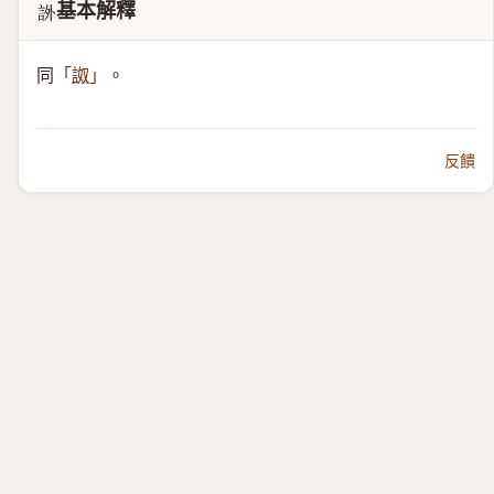
基本解釋
𧦨
同
。
「
詉
」
反饋