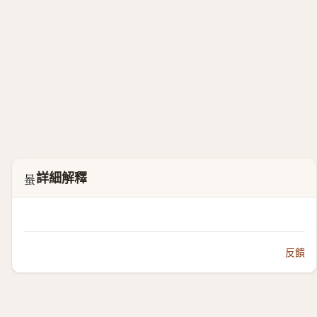
詳細解釋
𧋯
反饋