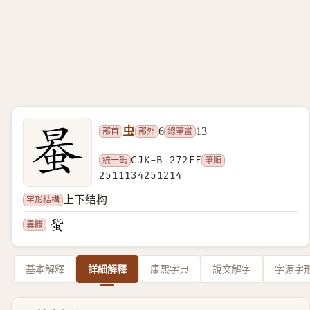
虫
部首
部外
總筆畫
6
13
統一碼
CJK-B 272EF
筆順
2511134251214
字形結構
上下结构
異體
基本解釋
詳細解釋
康熙字典
說文解字
字源字