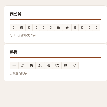
同部首
𧌫
蟌
𧒥
𧕝
𮕙
𬠙
蠌
蜨
𧖠
𧖐
𧌮
𧔀
与「虫」部相关的字
熱搜
一
爱
福
龙
和
德
静
安
常被查询的字