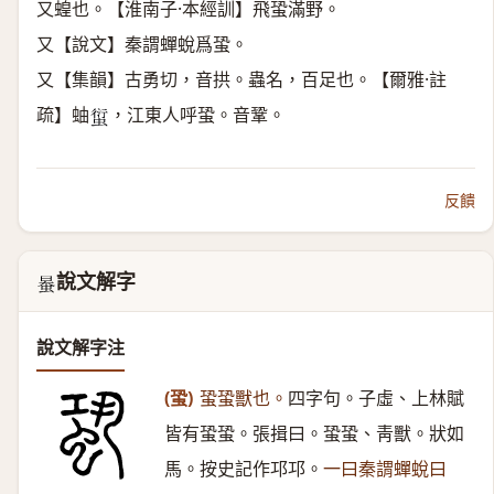
又蝗也。【淮南子·本經訓】飛蛩滿野。
又【說文】秦謂蟬蛻爲蛩。
又【集韻】古勇切，音拱。蟲名，百足也。【爾雅·註
疏】蚰
，江東人呼蛩。音鞏。
𧍢
反饋
說文解字
𧋯
說文解字注
(蛩)
蛩蛩獸也。
四字句。子虛、上林賦
皆有蛩蛩。張揖曰。蛩蛩、靑獸。狀如
馬。按史記作邛邛。
一曰秦謂蟬蛻曰