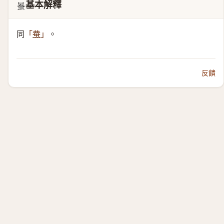
基本解釋
𧋯
同
。
「
蛬
」
反饋