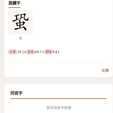
異體字
蛩
五筆
jdju
倉頡
akli
鄭碼
kgi
反饋
同音字
暂无同音字数据