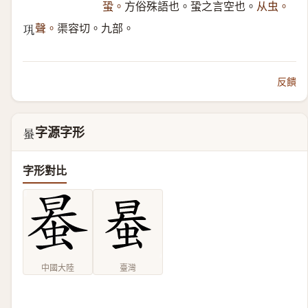
蛩。
方俗殊語也。蛩之言空也。
从虫。
聲。
渠容切。九部。
𢀜
反饋
字源字形
𧋯
字形對比
中國大陸
臺灣