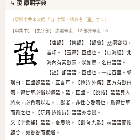
↳ 蛩 康熙字典
（康熙字典未收錄「𧋯」字頭，請參考「
蛩
」字：）
【申集中】【虫字部】 康熙筆畫：12 部外筆畫：6
【唐韻】【集韻】【韻會】
渠容切，
𠀤
音卭。【玉篇】巨虛也。【山海經】北
海內有素獸焉，狀如馬，名曰蛩蛩。
【註】卽蛩蛩，巨虛也，一走百里。郭
璞曰：巨虛卽蛩蛩，互言耳。【韓詩·外傳】西方有獸曰
蟨，得甘草必銜以遺蛩。蛩，巨虛。【說苑】蛩蛩見人
將來，必負蟨以走。二獸者，非性心愛蟨也，爲得甘草
而貴之也。【阮籍·詠懷詩】蛩蛩亦念饑。
又【字彙補】蛩蛩，憂思貌。【劉向·九歎】志蛩蛩而懷
顧兮，䰟眷眷而獨逝。