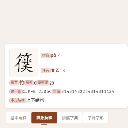
拼音
pò
注音
ㄆㄛˋ
竹
部首
部外
總筆畫
6
20
統一碼
CJK-B 25D5C
筆順
31431432224314311134
字形結構
上下结构
基本解釋
詳細解釋
康熙字典
字源字形