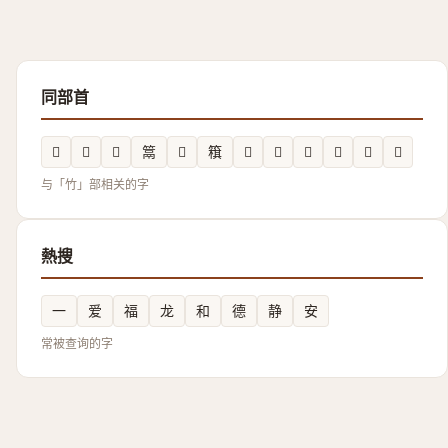
同部首
𥭫
𥫦
𥷼
䈪
𥫙
簯
𥴘
𥴏
𬔼
𥲊
𮆐
𥰾
与「竹」部相关的字
熱搜
一
爱
福
龙
和
德
静
安
常被查询的字