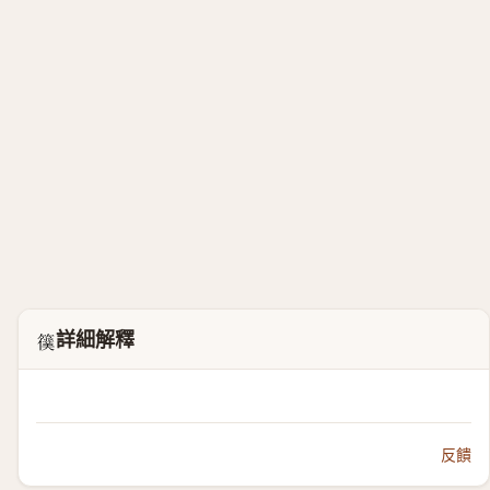
詳細解釋
𥵜
反饋