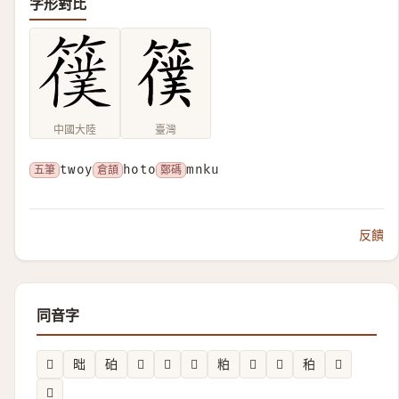
字形對比
中國大陸
臺灣
五筆
twoy
倉頡
hoto
鄭碼
mnku
反饋
同音字
𬍾
昢
砶
𣉨
𣖐
𳊚
粕
𧴤
𥗟
䄸
𢶉
𮀏