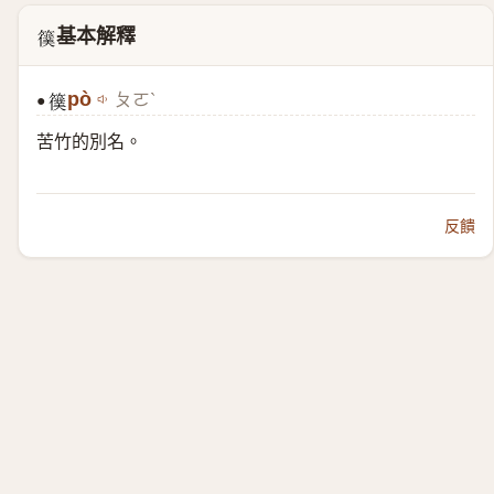
基本解釋
𥵜
pò
ㄆㄛˋ
●
𥵜
苦竹的別名。
反饋