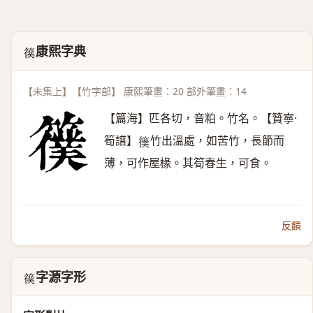
康熙字典
𥵜
【未集上】【竹字部】 康熙筆畫：20 部外筆畫：14
【篇海】匹各切，音粕。竹名。【贊寧·
筍譜】
竹出溫處，如苦竹，長節而
𥵜
薄，可作屋椽。其筍春生，可食。
反饋
字源字形
𥵜