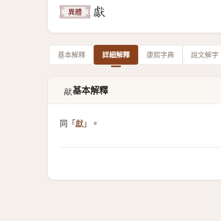
異體
基本解釋
詳細解釋
康熙字典
說文解字
基本解釋
𤡎
同
。
「
獻
」