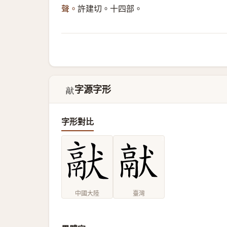
聲。
許建切。十四部。
字源字形
𤡎
字形對比
中國大陸
臺灣