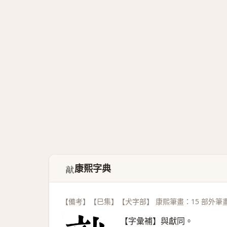
康熙字典
𤡎
【備考】【巳集】【犬字部】 康熙筆畫：15 部外筆畫
【字彙補】與獻同。