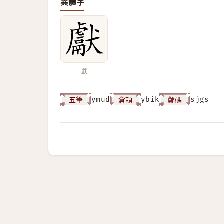
異體字
獻
五筆
倉頡
鄭碼
ymud
ybik
sjgs