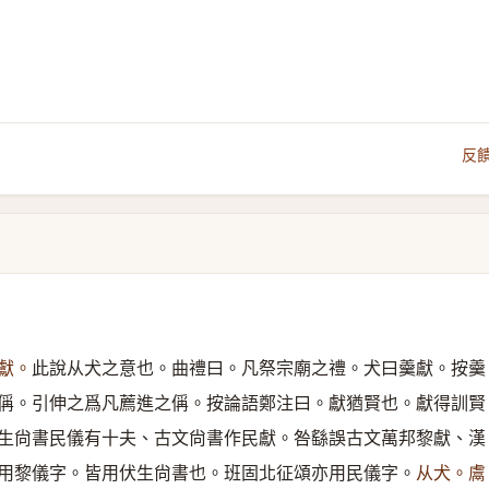
反
獻。
此說从犬之意也。曲禮曰。凡祭宗廟之禮。犬曰羹獻。按羹
偁。引伸之爲凡薦進之偁。按論語鄭注曰。獻猶賢也。獻得訓賢
生尙書民儀有十夫、古文尙書作民獻。咎繇誤古文萬邦黎獻、漢
用黎儀字。皆用伏生尙書也。班固北征頌亦用民儀字。
从犬。鬳