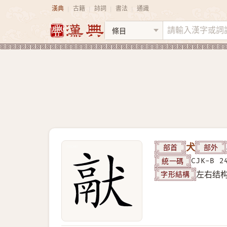
漢典
古籍
詩詞
書法
通識
|
|
|
|
部首
犬
部外
統一碼
CJK-B 2
字形結構
左右结