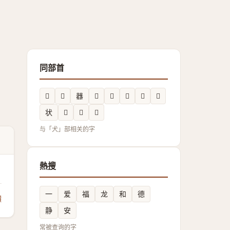
同部首
𤝡
𱮂
器
𭸄
𱭴
𰡙
𬍋
𭸯
状
𲮩
𲮽
𰡅
与「犬」部相关的字
熱搜
一
爱
福
龙
和
德
饋
静
安
常被查询的字