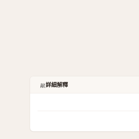
詳細解釋
𤡎