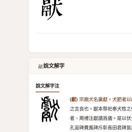
說文解字
𤡎
說文解字注
(獻)
宗廟犬名羹獻。犬肥者以
之言良也。獻本祭祀奉犬牲之
者、周禮注獻讀爲儀。是以伏
孔宙碑費鳳碑斥彰長田君碑皆