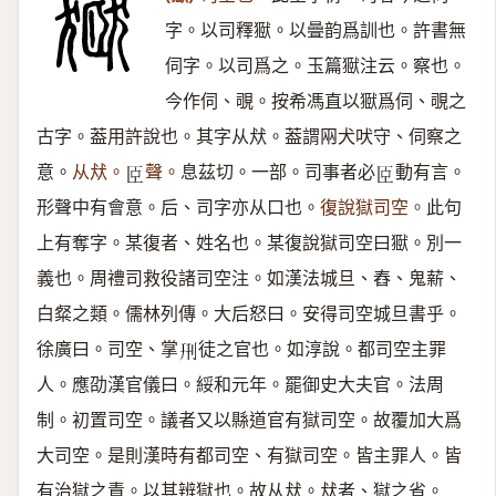
字。以司釋㺇。以曡韵爲訓也。許書無
伺字。以司爲之。玉篇㺇注云。察也。
今作伺、覗。按希馮直以㺇爲伺、覗之
古字。葢用許說也。其字从㹜。葢謂㒳犬吠守、伺察之
意。
从㹜。
聲。
息茲切。一部。司事者必
動有言。
𦣞
𦣞
形聲中有會意。后、司字亦从口也。
復說獄司空。
此句
上有奪字。某復者、姓名也。某復說獄司空曰㺇。別一
義也。周禮司救役諸司空注。如漢法城旦、舂、鬼薪、
白粲之類。儒林列傳。大后怒曰。安得司空城旦書乎。
徐廣曰。司空、掌
徒之官也。如淳說。都司空主罪
𠛬
人。應劭漢官儀曰。綏和元年。罷御史大夫官。法周
制。初置司空。議者又以縣道官有獄司空。故覆加大爲
大司空。是則漢時有都司空、有獄司空。皆主罪人。皆
有治獄之責。以其辨獄也。故从㹜。㹜者、獄之省。