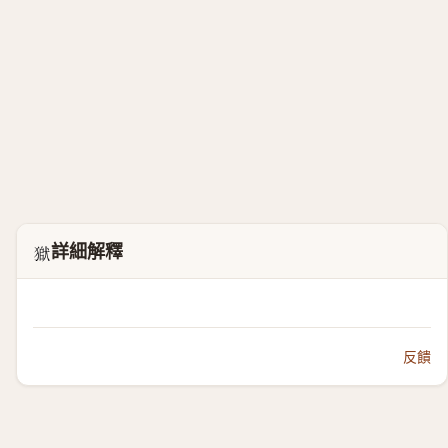
詳細解釋
𤠒
反饋