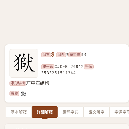
犭
部首
部外
總筆畫
3
13
統一碼
CJK-B 24812
筆順
3533251511344
字形結構
左中右结构
異體
基本解釋
詳細解釋
康熙字典
說文解字
字源字