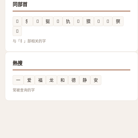
同部首
𤡑
犭
𤟂
狿
𤞁
犰
𤞯
獏
𤢐
𤠰
猽
𬍃
与「犭」部相关的字
熱搜
一
爱
福
龙
和
德
静
安
常被查询的字