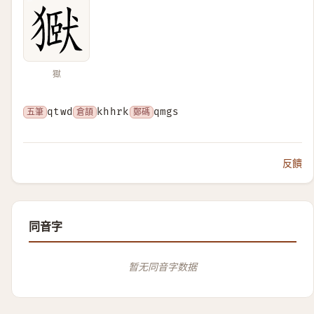
㺇
五筆
qtwd
倉頡
khhrk
鄭碼
qmgs
反饋
同音字
暂无同音字数据