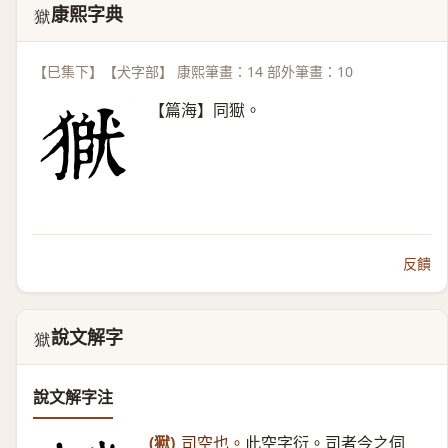
康熙字典
𤠒
【巳集下】【犬字部】 康熙筆畫：14 部外筆畫：10
【篇海】同㺇。
反饋
說文解字
𤠒
說文解字注
(㺇)
司空也。
此空字衍。司者今之伺