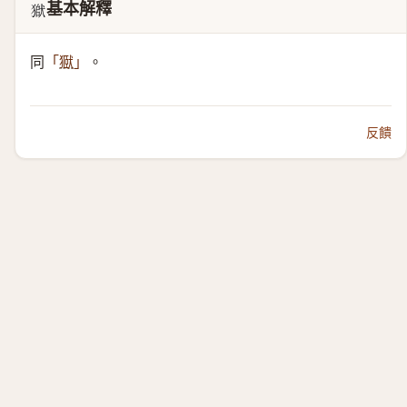
基本解釋
𤠒
同
。
「
㺇
」
反饋