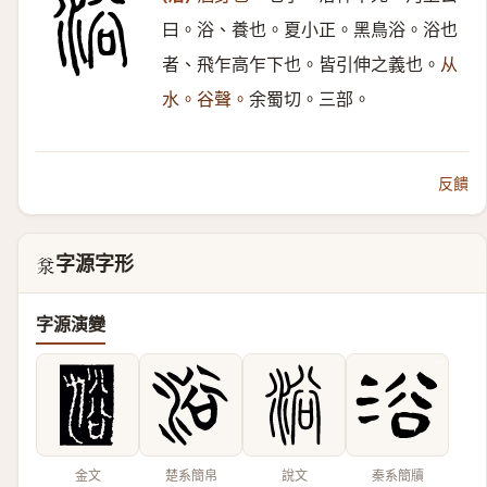
曰。浴、養也。夏小正。黑鳥浴。浴也
者、飛乍高乍下也。皆引伸之義也。
从
水。谷聲。
余蜀切。三部。
反饋
字源字形
𣴲
字源演變
金文
楚系簡帛
說文
秦系簡牘