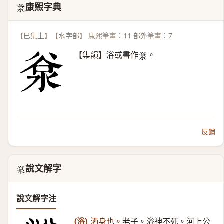
康熙字典
𣴲
【巳集上】【水字部】 康熙筆畫：11 部外筆畫：7
【集韻】浴或書作
。
𣴲
反饋
說文解字
𣴲
說文解字注
(浴)
洒身也。
老子。浴神不死。河上公