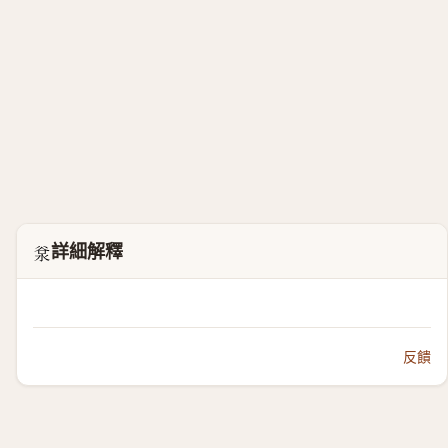
詳細解釋
𣴲
反饋