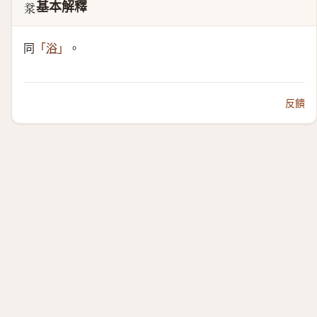
基本解釋
𣴲
同
。
「
浴
」
反饋