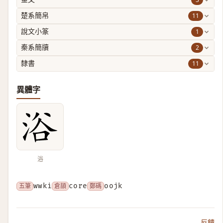
11
楚系簡帛
1
說文小篆
2
秦系簡牘
11
隸書
異體字
浴
五筆
wwki
倉頡
core
鄭碼
oojk
反饋