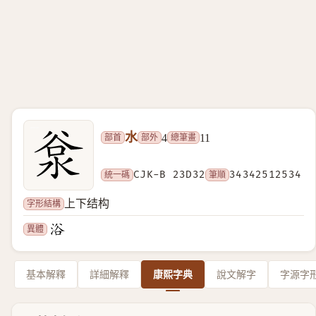
水
部首
部外
總筆畫
4
11
統一碼
CJK-B 23D32
筆順
34342512534
字形結構
上下结构
異體
基本解釋
詳細解釋
康熙字典
說文解字
字源字