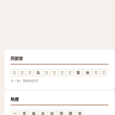
同部首
𭳾
𪷣
𰝬
𣶷
𭳽
𰝝
𰛢
𣳆
瀪
沝
𰝳
𭲼
与「水」部相关的字
熱搜
一
爱
福
龙
和
德
静
安