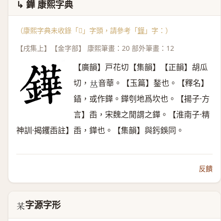
↳ 鏵 康熙字典
（康熙字典未收錄「𣏼」字頭，請參考「
鏵
」字：）
【戌集上】【金字部】 康熙筆畫：20 部外筆畫：12
【廣韻】戸花切【集韻】【正韻】胡瓜
切，
音華。【玉篇】鍫也。【釋名】
𠀤
鍤，或作鏵。鏵刳地爲坎也。【揚子·方
言】臿，宋魏之閒謂之鏵。【淮南子·精
神訓·揭钁臿註】臿，鏵也。【集韻】與釫鋘同。
反饋
字源字形
𣏼