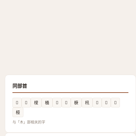
同部首
𣔢
𣝋
㯶
㮭
𪲏
𣐖
椩
㭄
𣓼
𣠝
𭩬
桠
与「木」部相关的字