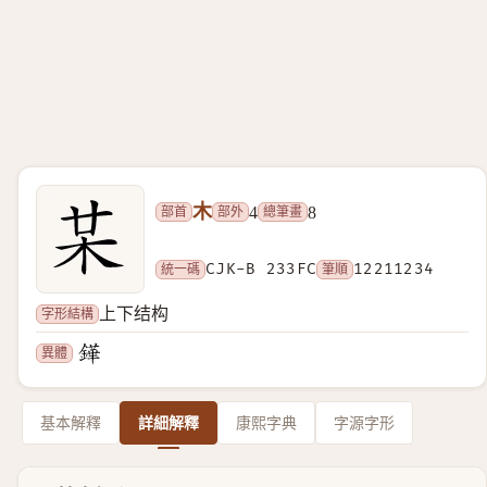
木
部首
部外
總筆畫
4
8
統一碼
CJK-B 233FC
筆順
12211234
字形結構
上下结构
異體
基本解釋
詳細解釋
康熙字典
字源字形