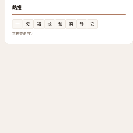
熱搜
一
爱
福
龙
和
德
静
安
常被查询的字