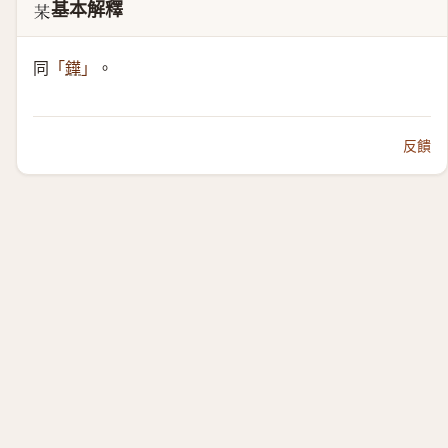
基本解釋
𣏼
同
。
「
鏵
」
反饋