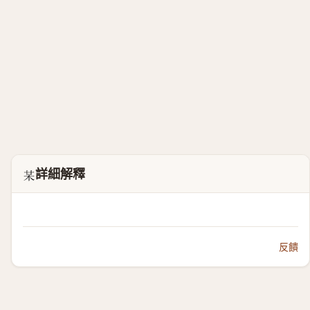
詳細解釋
𣏼
反饋