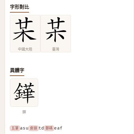
字形對比
中國大陸
臺灣
異體字
鏵
五筆
asu
倉頡
td
鄭碼
eaf