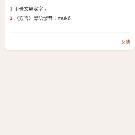
甲骨文隸定字。
〈方言〉粵語發音：muk6
反饋