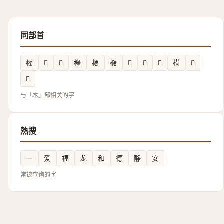
同部首
榣
𱤒
𲥻
𣟱
楒
㯁
𣐬
𬃐
𱢾
𣚭
𱣋
𱣂
与「木」部相关的字
熱搜
一
爱
福
龙
和
德
静
安
常被查询的字