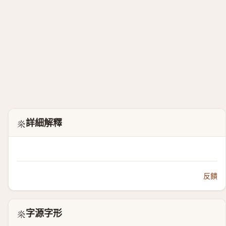
詳細解釋
𣏦
反饋
字源字形
𣏦