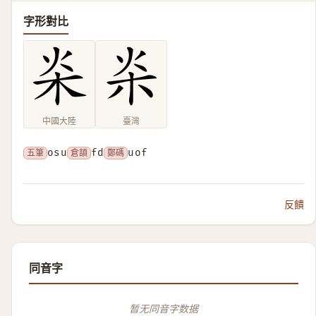
字形對比
中國大陸
臺灣
五筆
osu
倉頡
fd
鄭碼
uof
反饋
同音字
暂无同音字数据