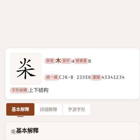
木
部首
部外
總筆畫
4
8
統一碼
CJK-B 233E6
筆順
43341234
字形結構
上下结构
基本解釋
詳細解釋
字源字形
基本解釋
𣏦