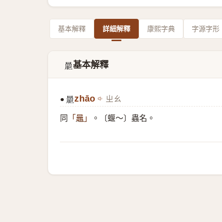
基本解釋
詳細解釋
康熙字典
字源字形
基本解釋
𣋍
zhāo
ㄓㄠ
●
𣋍
同
。〔蝘～〕蟲名。
「
鼂
」