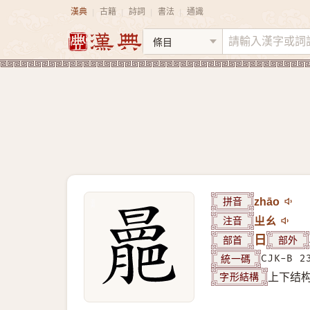
漢典
古籍
詩詞
書法
通識
|
|
|
|
拼音
zhāo
注音
ㄓㄠ
部首
日
部外
統一碼
CJK-B 2
字形結構
上下结