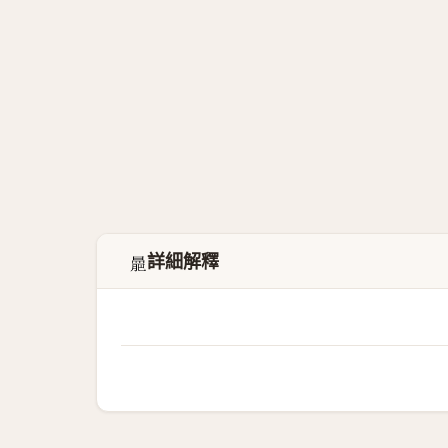
詳細解釋
𣋍