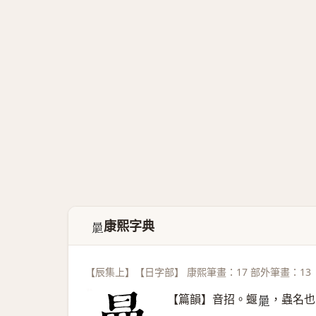
康熙字典
𣋍
【辰集上】【日字部】 康熙筆畫：17 部外筆畫：13
【篇韻】音招。蝘
，蟲名也
𣋍