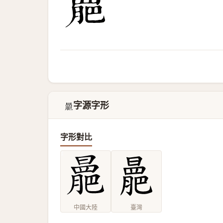
字源字形
𣋍
字形對比
中國大陸
臺灣