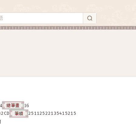
總筆畫
4
16
筆順
32CD
25112522135415215
构