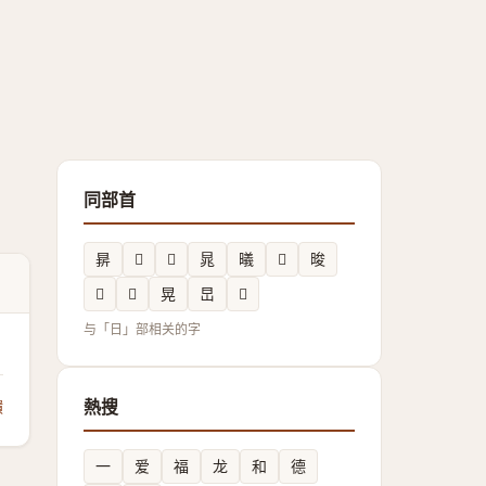
同部首
𣇄
𱢫
𱡾
晁
㬢
𬁋
晙
𭧐
𣌏
晃
旵
𲤜
与「日」部相关的字
熱搜
饋
一
爱
福
龙
和
德