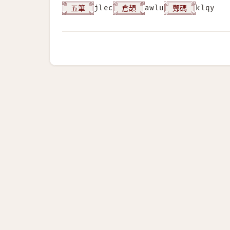
五筆
倉頡
鄭碼
jlec
awlu
klqy