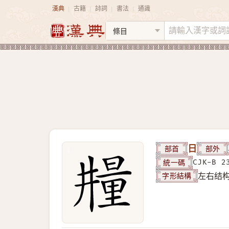
漢典
古籍
詩詞
書法
通識
|
|
|
|
部首
日
部外
統一碼
CJK-B 2
字形結構
左右结