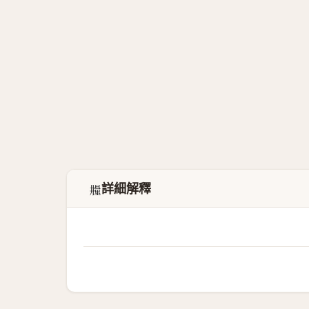
詳細解釋
𣊼