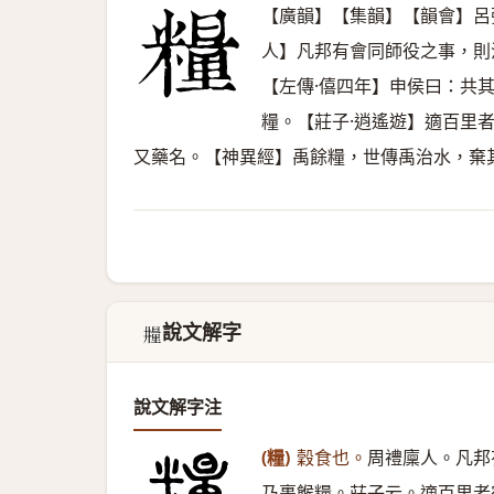
【廣韻】【集韻】【韻會】呂
人】凡邦有會同師役之事，則
【左傳·僖四年】申侯曰：共
糧。【莊子·逍遙遊】適百里
又藥名。【神異經】禹餘糧，世傳禹治水，棄
說文解字
𣊼
說文解字注
(糧)
穀食也。
周禮廩人。凡邦
乃裹餱糧。莊子云。適百里者