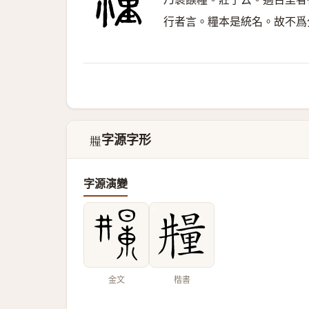
行者言。糧本是統名。故不爲
字源字形
𣊼
字源演變
金文
楷書