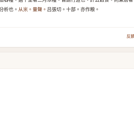
分析也。
从米。量聲。
吕張切。十部。亦作粮。
反