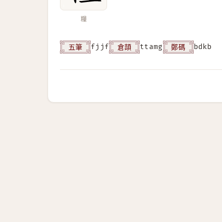
糧
五筆
倉頡
鄭碼
fjjf
ttamg
bdkb