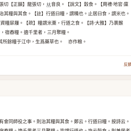
張切【正韻】龍張切，
音良。【說文】穀食。【周禮·地官·廩
𠀤
治其糧與其食。【註】行道曰糧，謂糒也。止居曰食，謂米也。
其資糧屝屨。【疏】糧謂米粟，行道之食。【詩·大雅】乃裹餱
者，宿舂糧。適千里者，三月聚糧。
其所餘糧于江中，生爲藥草也。 亦作粮。
反
有會同師役之事。則治其糧與其食。鄭云。行道曰糧。按詩云。
宿舂糧。適千里者三月聚糧。皆謂行道也。許云穀食。則兼居者