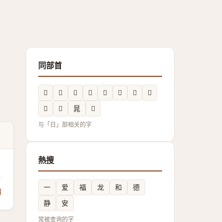
同部首
𣋌
𭧺
𣅞
𣈟
𣉊
𭥱
𭦭
𭦶
𣅠
𣇑
晁
𭦱
与「日」部相关的字
熱搜
一
爱
福
龙
和
德
饋
静
安
常被查询的字