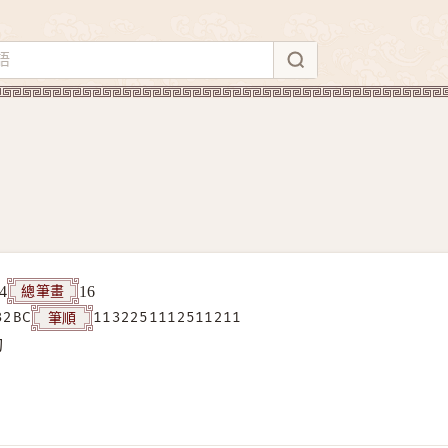
總筆畫
4
16
筆順
32BC
1132251112511211
构