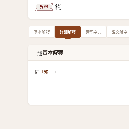
異體
基本解釋
詳細解釋
康熙字典
說文解字
基本解釋
𣊼
同
。
「
粮
」