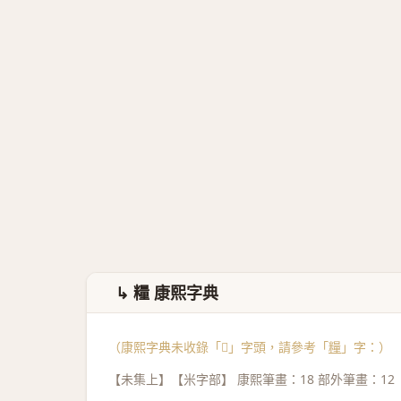
↳ 糧 康熙字典
（康熙字典未收錄「𣊼」字頭，請參考「
糧
」字：）
【未集上】【米字部】 康熙筆畫：18 部外筆畫：12