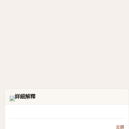
詳細解釋
𣇍
反饋