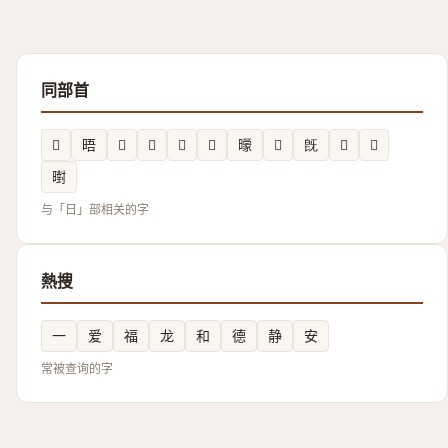
同部首
𣈭
晤
𣈽
𣊻
𣍐
𭧜
𣋡
𬀺
旣
𣋧
𲤱
㬣
与「日」部相关的字
熱搜
一
爱
福
龙
和
德
静
安
常被查询的字