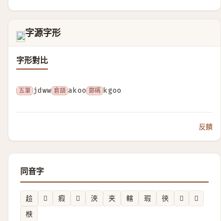
字源字形
𣇍
字形對比
五筆
jdww
倉頡
akoo
鄭碼
kgoo
反饋
同音字
䞩
𧕱
瘕
𠇺
浹
夹
轄
瑕
㣣
𦖲
𤛉
㮉