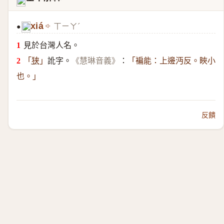
𣇍
xiá
ㄒㄧㄚˊ
●
𣇍
見於台灣人名。
訛字。
：
「
狭
」
《慧琳音義》
「褊能：上邊沔反。䀹小
也。」
反饋