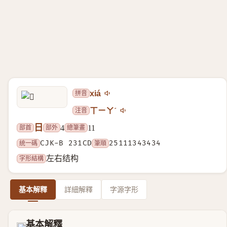
拼音
xiá
注音
ㄒㄧㄚˊ
日
部首
部外
總筆畫
4
11
統一碼
CJK-B 231CD
筆順
25111343434
字形結構
左右结构
基本解釋
詳細解釋
字源字形
基本解釋